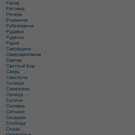
Раков
Ратомка
Речень
Рованичи
Рубежевичи
Рудавка
Руденск
Рудня
Саковщина
Самохваловичи
Сватки
Светлый Бор
Свирь
Свислочь
Селище
Семежево
Сеница
Силичи
Синявка
Ситники
Сковшин
Слобода
Слуцк
Смиловичи