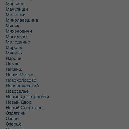
Марьино
Мачулищи
Мелешки
Миколаевщина
Минск
Михановичи
Могильно
Молодечно
Морочь
Мядель
Нарочь
Неман
Несвиж
Новая Метча
Новоколосово
Новополесский
Новоселье
Новые Докторовичи
Новый Двор
Новый Свержень
Оздятичи
Озеро
Озерцо