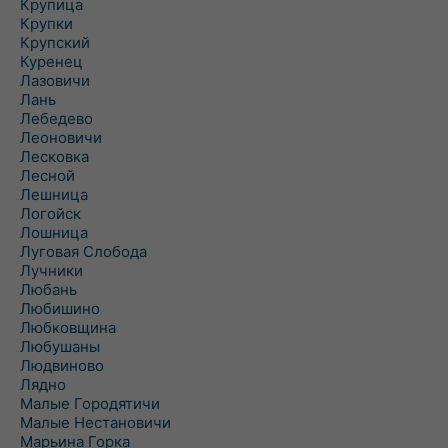
Крупица
Крупки
Крупский
Куренец
Лазовичи
Лань
Лебедево
Леоновичи
Лесковка
Лесной
Лешница
Логойск
Лошница
Луговая Слобода
Лучники
Любань
Любишино
Любковщина
Любушаны
Людвиново
Лядно
Малые Городятичи
Малые Нестановичи
Марьина Горка