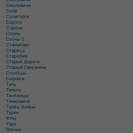
Смолевичи
Снов
Солигорск
Сороги
Сорочи
Сосны
Сосны 2
Станьково
Старица
Старобин
Старые Дороги
Старый Свержень
Столбцы
Сырмеж
Таль
Талька
Танежицы
Тимковичи
Турец-Бояры
Турин
Углы
Узда
Уречье