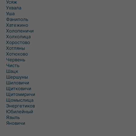
Усяж
Ухвала
Уша
Фаниполь
Хатежино
Холопеничи
Холхолица
Хоростово
Хотляны
Хотюхово
Червень
Чисть
Шацк
Шершуны
Шиловичи
Щитковичи
Щитомиричи
Щомыслица
Энергетиков
Юбилейный
Языль
Яновичи