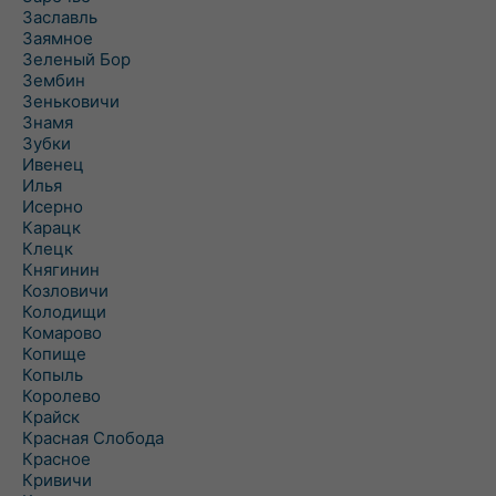
Заславль
Заямное
Зеленый Бор
Зембин
Зеньковичи
Знамя
Зубки
Ивенец
Илья
Исерно
Карацк
Клецк
Княгинин
Козловичи
Колодищи
Комарово
Копище
Копыль
Королево
Крайск
Красная Слобода
Красное
Кривичи