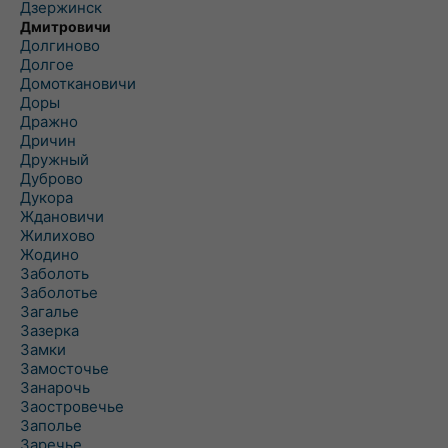
Дзержинск
Дмитровичи
Долгиново
Долгое
Домоткановичи
Доры
Дражно
Дричин
Дружный
Дуброво
Дукора
Ждановичи
Жилихово
Жодино
Заболоть
Заболотье
Загалье
Зазерка
Замки
Замосточье
Занарочь
Заостровечье
Заполье
Заречье