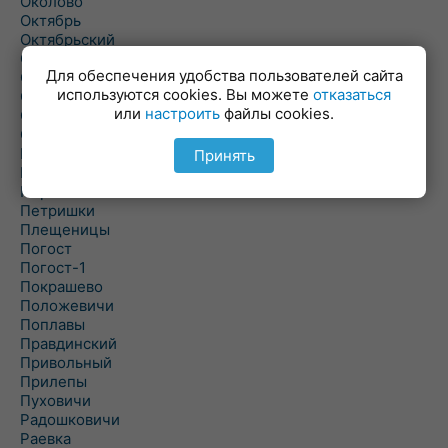
Околово
Октябрь
Октябрьский
Олехновичи
Для обеспечения удобства пользователей сайта
Омговичи
используются cookies. Вы можете
отказаться
Оношки
или
настроить
файлы cookies.
Осовец
Острошицкий Городок
Пасека
Принять
Пастовичи
Першаи
Петришки
Плещеницы
Погост
Погост-1
Покрашево
Положевичи
Поплавы
Правдинский
Привольный
Прилепы
Пуховичи
Радошковичи
Раевка