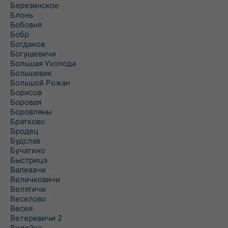
Березинское
Блонь
Бобовня
Бобр
Богданов
Богушевичи
Большая Ухолода
Большевик
Большой Рожан
Борисов
Боровая
Боровляны
Братково
Бродец
Будслав
Бучатино
Быстрица
Валевачи
Величковичи
Велятичи
Веселово
Весея
Ветеревичи 2
Вилейка