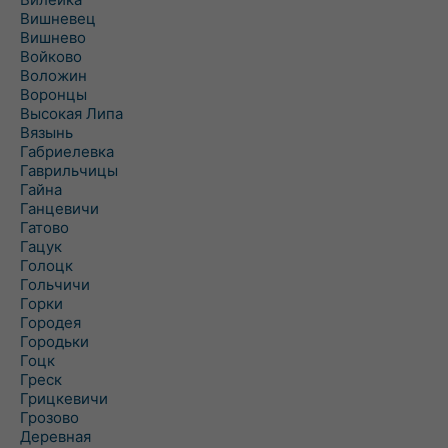
Вишневец
Вишнево
Войково
Воложин
Воронцы
Высокая Липа
Вязынь
Габриелевка
Гаврильчицы
Гайна
Ганцевичи
Гатово
Гацук
Голоцк
Гольчичи
Горки
Городея
Городьки
Гоцк
Греск
Грицкевичи
Грозово
Деревная