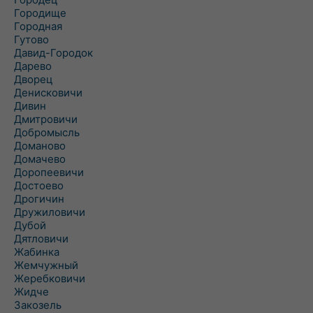
Городище
Городная
Гутово
Давид-Городок
Дарево
Дворец
Денисковичи
Дивин
Дмитровичи
Добромысль
Доманово
Домачево
Доропеевичи
Достоево
Дрогичин
Дружиловичи
Дубой
Дятловичи
Жабинка
Жемчужный
Жеребковичи
Жидче
Закозель