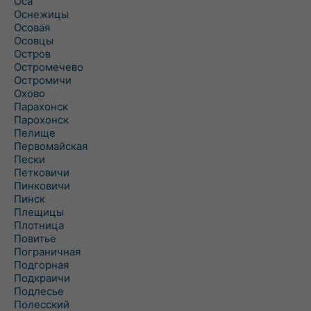
Оса
Оснежицы
Осовая
Осовцы
Остров
Остромечево
Остромичи
Охово
Парахонск
Парохонск
Пелище
Первомайская
Пески
Петковичи
Пинковичи
Пинск
Плещицы
Плотница
Повитье
Пограничная
Подгорная
Подкраичи
Подлесье
Полесский