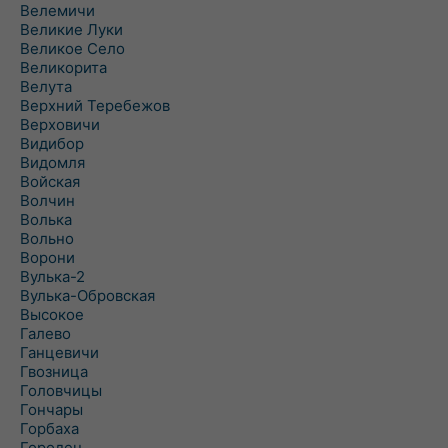
Велемичи
Великие Луки
Великое Село
Великорита
Велута
Верхний Теребежов
Верховичи
Видибор
Видомля
Войская
Волчин
Волька
Вольно
Ворони
Вулька-2
Вулька-Обровская
Высокое
Галево
Ганцевичи
Гвозница
Головчицы
Гончары
Горбаха
Городец