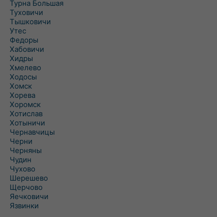
Турна Большая
Туховичи
Тышковичи
Утес
Федоры
Хабовичи
Хидры
Хмелево
Ходосы
Хомск
Хорева
Хоромск
Хотислав
Хотыничи
Чернавчицы
Черни
Черняны
Чудин
Чухово
Шерешево
Щерчово
Яечковичи
Язвинки