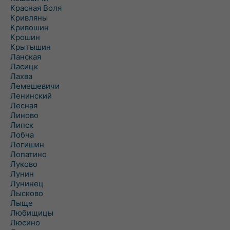
Красная Воля
Кривляны
Кривошин
Крошин
Крытышин
Ланская
Ласицк
Лахва
Лемешевичи
Ленинский
Лесная
Линово
Липск
Лобча
Логишин
Лопатино
Луково
Лунин
Лунинец
Лысково
Лыще
Любищицы
Люсино