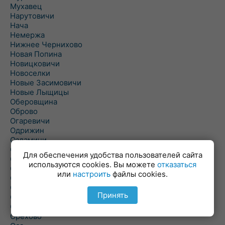
Мухавец
Нарутовичи
Нача
Немержа
Нижнее Чернихово
Новая Попина
Новицковичи
Новоселки
Новые Засимовичи
Новые Лыщицы
Оберовщина
Оброво
Огаревичи
Одрижин
Оздамичи
Озяты
Для обеспечения удобства пользователей сайта
Олтуш
используются cookies. Вы можете
отказаться
Ольманы
или
настроить
файлы cookies.
Ольпень
Ольшаны
Принять
Омельная
Ополь
Орехово