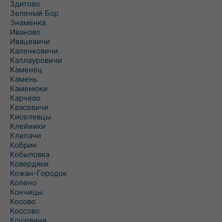
Здитово
Зеленый Бор
Знаменка
Иваново
Ивацевичи
Каленковичи
Каллауровичи
Каменец
Камень
Каменюки
Карчево
Квасевичи
Киселевцы
Клейники
Клепачи
Кобрин
Кобыловка
Ковердяки
Кожан-Городок
Колено
Кончицы
Косово
Коссово
Кошевичи