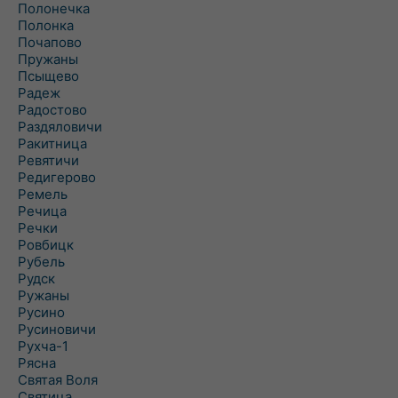
Полонечка
Полонка
Почапово
Пружаны
Псыщево
Радеж
Радостово
Раздяловичи
Ракитница
Ревятичи
Редигерово
Ремель
Речица
Речки
Ровбицк
Рубель
Рудск
Ружаны
Русино
Русиновичи
Рухча-1
Рясна
Святая Воля
Святица