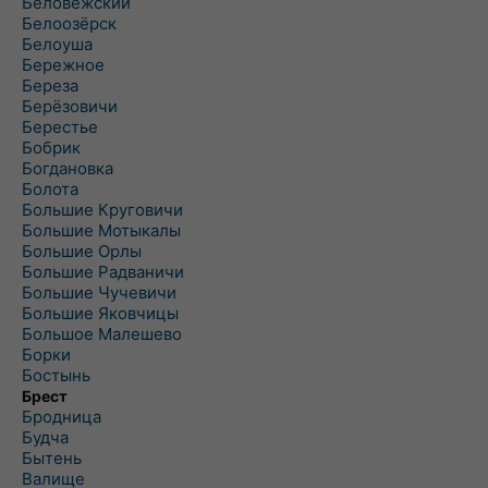
Беловежский
Белоозёрск
Белоуша
Бережное
Береза
Берёзовичи
Берестье
Бобрик
Богдановка
Болота
Большие Круговичи
Большие Мотыкалы
Большие Орлы
Большие Радваничи
Большие Чучевичи
Большие Яковчицы
Большое Малешево
Борки
Бостынь
Брест
Бродница
Будча
Бытень
Валище