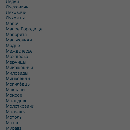
Лядец
Лясковичи
Ляховичи
Ляховцы
Малеч
Малое Городище
Малорита
Мальковичи
Медно
Междулесье
Межлесье
Мерчицы
Микашевичи
Миловиды
Минковичи
Могилёвцы
Мокраны
Мокрое
Молодово
Молотковичи
Молчадь
Мотоль
Мохро
Мурава