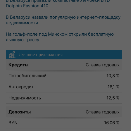
В Беларусь привезли компактные хэтчбеки BYD
Dolphin Fashion 410
В Беларуси назвали популярную интернет-площадку
недвижимости
На гольф-поле под Минском открыли бесплатную
лыжную трассу
Лучшие предложения
Кредиты
Ставка годовых
Потребительский
10,8 %
Автокредит
16,1 %
Недвижимость
12,5 %
Депозиты
Ставка годовых
BYN
16,06 %