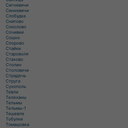
Сигневичи
Синкевичи
Слобудка
Снитово
Соколово
Сочивки
Сошно
Спорово
Стайки
Староволя
Стахово
Столин
Столовичи
Страдечь
Струга
Сухополь
Тевли
Телеханы
Тельмы
Тельмы-1
Тешевле
Тобулки
Томашовка