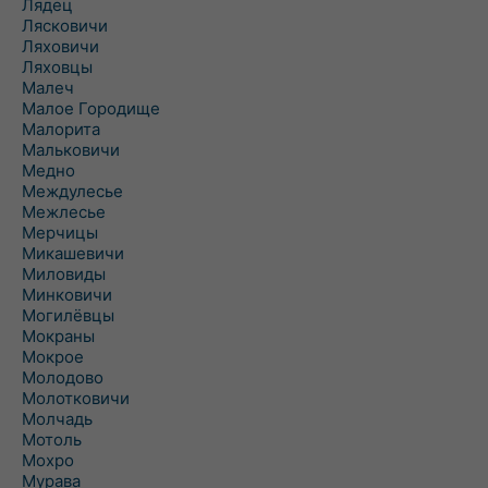
Лядец
Лясковичи
Ляховичи
Ляховцы
Малеч
Малое Городище
Малорита
Мальковичи
Медно
Междулесье
Межлесье
Мерчицы
Микашевичи
Миловиды
Минковичи
Могилёвцы
Мокраны
Мокрое
Молодово
Молотковичи
Молчадь
Мотоль
Мохро
Мурава