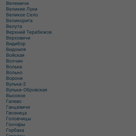
Велемичи
Великие Луки
Великое Село
Великорита
Велута
Верхний Теребежов
Верховичи
Видибор
Видомля
Войская
Волчин
Волька
Вольно
Ворони
Вулька-2
Вулька-Обровская
Высокое
Галево
Ганцевичи
Гвозница
Головчицы
Гончары
Горбаха
Городец