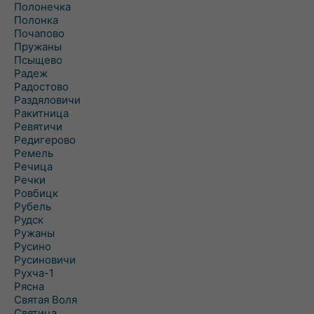
Полонечка
Полонка
Почапово
Пружаны
Псыщево
Радеж
Радостово
Раздяловичи
Ракитница
Ревятичи
Редигерово
Ремель
Речица
Речки
Ровбицк
Рубель
Рудск
Ружаны
Русино
Русиновичи
Рухча-1
Рясна
Святая Воля
Святица