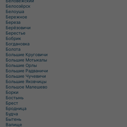
Беловежский
Белоозёрск
Белоуша
Бережное
Береза
Берёзовичи
Берестье
Бобрик
Богдановка
Болота
Большие Круговичи
Большие Мотыкалы
Большие Орлы
Большие Радваничи
Большие Чучевичи
Большие Яковчицы
Большое Малешево
Борки
Бостынь
Брест
Бродница
Будча
Бытень
Валище