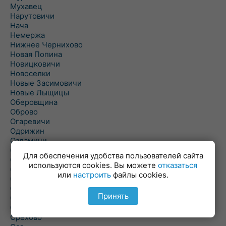
Мухавец
Нарутовичи
Нача
Немержа
Нижнее Чернихово
Новая Попина
Новицковичи
Новоселки
Новые Засимовичи
Новые Лыщицы
Оберовщина
Оброво
Огаревичи
Одрижин
Оздамичи
Озяты
Для обеспечения удобства пользователей сайта
Олтуш
используются cookies. Вы можете
отказаться
Ольманы
или
настроить
файлы cookies.
Ольпень
Ольшаны
Принять
Омельная
Ополь
Орехово