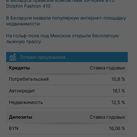
В Беларусь привезли компактные хэтчбеки BYD
Dolphin Fashion 410
В Беларуси назвали популярную интернет-площадку
недвижимости
На гольф-поле под Минском открыли бесплатную
лыжную трассу
Лучшие предложения
Кредиты
Ставка годовых
Потребительский
10,8 %
Автокредит
16,1 %
Недвижимость
12,5 %
Депозиты
Ставка годовых
BYN
16,06 %