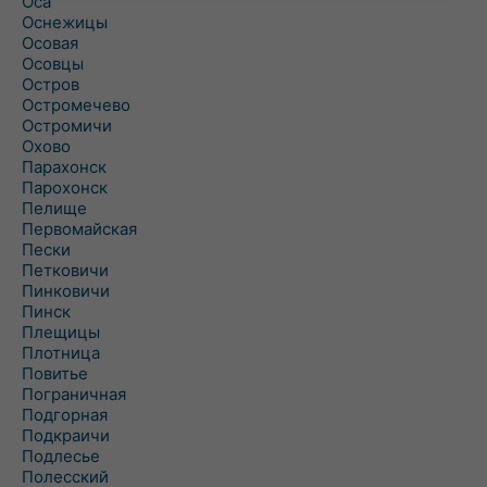
Оса
Оснежицы
Осовая
Осовцы
Остров
Остромечево
Остромичи
Охово
Парахонск
Парохонск
Пелище
Первомайская
Пески
Петковичи
Пинковичи
Пинск
Плещицы
Плотница
Повитье
Пограничная
Подгорная
Подкраичи
Подлесье
Полесский