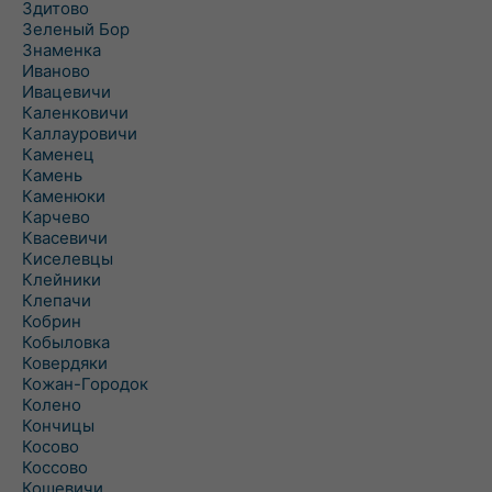
Здитово
Зеленый Бор
Знаменка
Иваново
Ивацевичи
Каленковичи
Каллауровичи
Каменец
Камень
Каменюки
Карчево
Квасевичи
Киселевцы
Клейники
Клепачи
Кобрин
Кобыловка
Ковердяки
Кожан-Городок
Колено
Кончицы
Косово
Коссово
Кошевичи