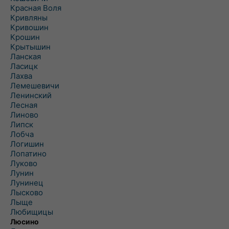
Красная Воля
Кривляны
Кривошин
Крошин
Крытышин
Ланская
Ласицк
Лахва
Лемешевичи
Ленинский
Лесная
Линово
Липск
Лобча
Логишин
Лопатино
Луково
Лунин
Лунинец
Лысково
Лыще
Любищицы
Люсино