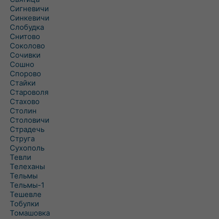
Сигневичи
Синкевичи
Слобудка
Снитово
Соколово
Сочивки
Сошно
Спорово
Стайки
Староволя
Стахово
Столин
Столовичи
Страдечь
Струга
Сухополь
Тевли
Телеханы
Тельмы
Тельмы-1
Тешевле
Тобулки
Томашовка