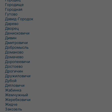
Городище
Городная
Гутово
Давид-Городок
Дарево
Дворец
Денисковичи
Дивин
Дмитровичи
Добромысль
Доманово
Домачево
Доропеевичи
Достоево
Дрогичин
Дружиловичи
Дубой
Дятловичи
Жабинка
Жемчужный
Жеребковичи
Жидче
Закозель