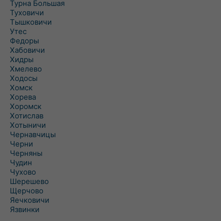
Турна Большая
Туховичи
Тышковичи
Утес
Федоры
Хабовичи
Хидры
Хмелево
Ходосы
Хомск
Хорева
Хоромск
Хотислав
Хотыничи
Чернавчицы
Черни
Черняны
Чудин
Чухово
Шерешево
Щерчово
Яечковичи
Язвинки