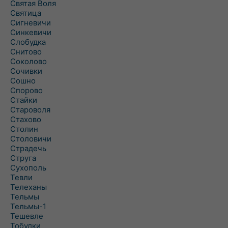
Святая Воля
Святица
Сигневичи
Синкевичи
Слобудка
Снитово
Соколово
Сочивки
Сошно
Спорово
Стайки
Староволя
Стахово
Столин
Столовичи
Страдечь
Струга
Сухополь
Тевли
Телеханы
Тельмы
Тельмы-1
Тешевле
Тобулки