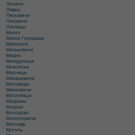
Люсино
Лядец
Лясковичи
Ляховичи
Ляховцы
Малеч
Малое Городище
Малорита
Мальковичи
Медно
Междулесье
Межлесье
Мерчицы
Микашевичи
Миловиды
Минковичи
Могилёвцы
Мокраны
Мокрое
Молодово
Молотковичи
Молчадь
Мотоль