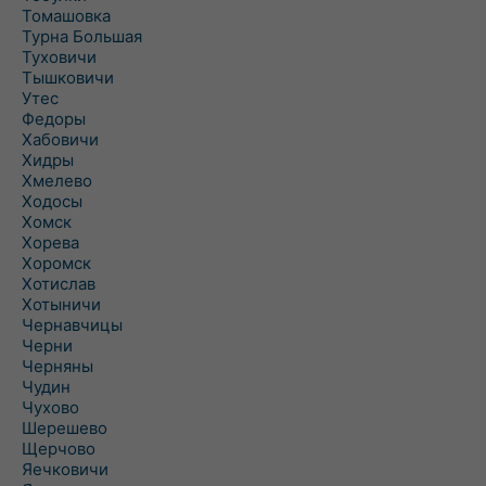
Томашовка
Турна Большая
Туховичи
Тышковичи
Утес
Федоры
Хабовичи
Хидры
Хмелево
Ходосы
Хомск
Хорева
Хоромск
Хотислав
Хотыничи
Чернавчицы
Черни
Черняны
Чудин
Чухово
Шерешево
Щерчово
Яечковичи