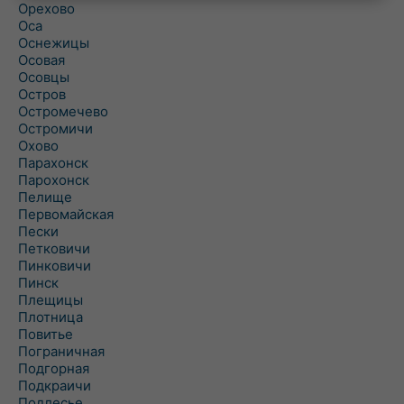
Орехово
Оса
Оснежицы
Осовая
Осовцы
Остров
Остромечево
Остромичи
Охово
Парахонск
Парохонск
Пелище
Первомайская
Пески
Петковичи
Пинковичи
Пинск
Плещицы
Плотница
Повитье
Пограничная
Подгорная
Подкраичи
Подлесье