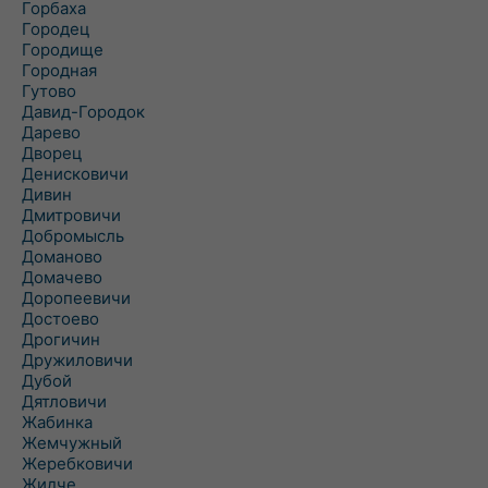
Горбаха
Городец
Городище
Городная
Гутово
Давид-Городок
Дарево
Дворец
Денисковичи
Дивин
Дмитровичи
Добромысль
Доманово
Домачево
Доропеевичи
Достоево
Дрогичин
Дружиловичи
Дубой
Дятловичи
Жабинка
Жемчужный
Жеребковичи
Жидче