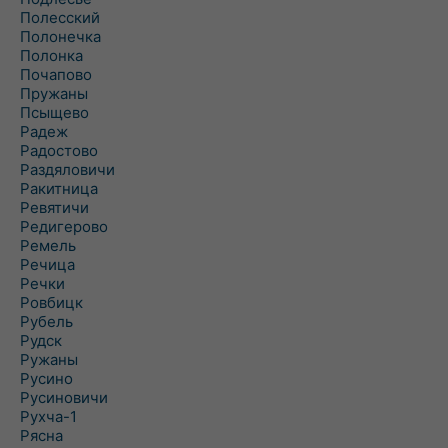
Полесский
Полонечка
Полонка
Почапово
Пружаны
Псыщево
Радеж
Радостово
Раздяловичи
Ракитница
Ревятичи
Редигерово
Ремель
Речица
Речки
Ровбицк
Рубель
Рудск
Ружаны
Русино
Русиновичи
Рухча-1
Рясна