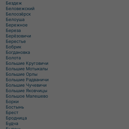
Бездеж
Беловежский
Белоозёрск
Белоуша
Бережное
Береза
Берёзовичи
Берестье
Бобрик
Богдановка
Болота
Большие Круговичи
Большие Мотыкалы
Большие Орлы
Большие Радваничи
Большие Чучевичи
Большие Яковчицы
Большое Малешево
Борки
Бостынь
Брест
Бродница
Будча
Бытень