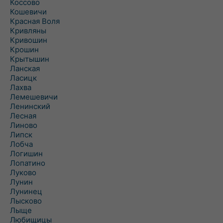
Коссово
Кошевичи
Красная Воля
Кривляны
Кривошин
Крошин
Крытышин
Ланская
Ласицк
Лахва
Лемешевичи
Ленинский
Лесная
Линово
Липск
Лобча
Логишин
Лопатино
Луково
Лунин
Лунинец
Лысково
Лыще
Любищицы