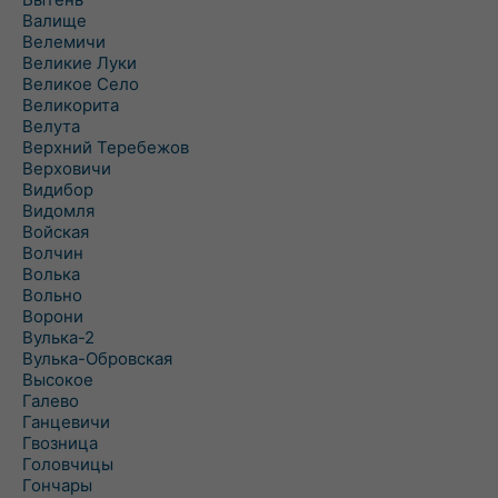
Валище
Велемичи
Великие Луки
Великое Село
Великорита
Велута
Верхний Теребежов
Верховичи
Видибор
Видомля
Войская
Волчин
Волька
Вольно
Ворони
Вулька-2
Вулька-Обровская
Высокое
Галево
Ганцевичи
Гвозница
Головчицы
Гончары