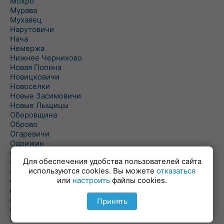
Мохро
Мурава
Мухавец
Нарутовичи
Нача
Немержа
Нижнее Чернихово
Новая Попина
Новицковичи
Новоселки
Новые Засимовичи
Новые Лыщицы
Оберовщина
Оброво
Огаревичи
Одрижин
Оздамичи
Для обеспечения удобства пользователей сайта
Озяты
используются cookies. Вы можете
отказаться
Олтуш
или
настроить
файлы cookies.
Ольманы
Ольпень
Ольшаны
Принять
Омельная
Ополь