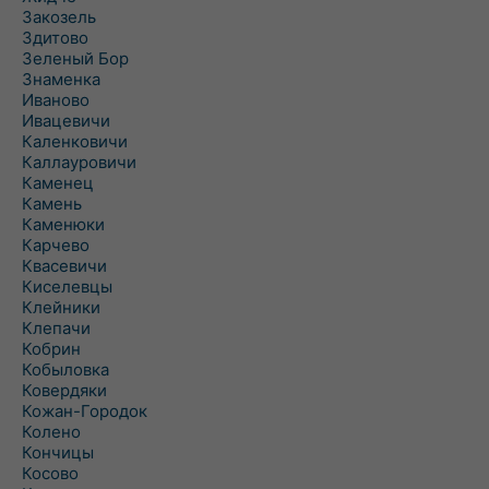
Закозель
Здитово
Зеленый Бор
Знаменка
Иваново
Ивацевичи
Каленковичи
Каллауровичи
Каменец
Камень
Каменюки
Карчево
Квасевичи
Киселевцы
Клейники
Клепачи
Кобрин
Кобыловка
Ковердяки
Кожан-Городок
Колено
Кончицы
Косово