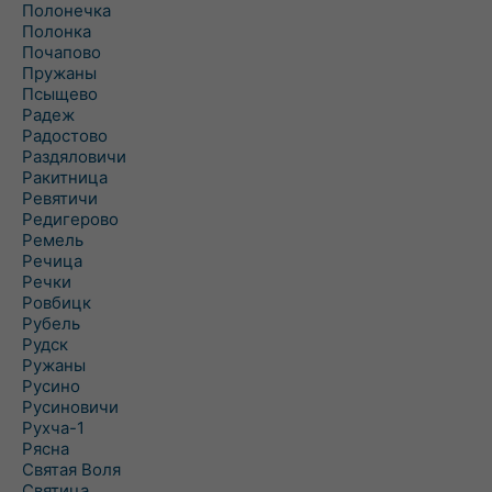
Полонечка
Полонка
Почапово
Пружаны
Псыщево
Радеж
Радостово
Раздяловичи
Ракитница
Ревятичи
Редигерово
Ремель
Речица
Речки
Ровбицк
Рубель
Рудск
Ружаны
Русино
Русиновичи
Рухча-1
Рясна
Святая Воля
Святица