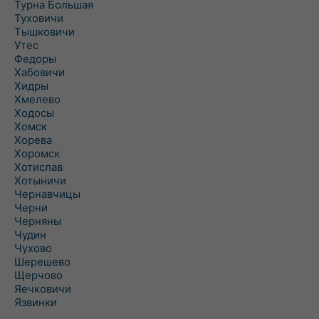
Турна Большая
Туховичи
Тышковичи
Утес
Федоры
Хабовичи
Хидры
Хмелево
Ходосы
Хомск
Хорева
Хоромск
Хотислав
Хотыничи
Чернавчицы
Черни
Черняны
Чудин
Чухово
Шерешево
Щерчово
Яечковичи
Язвинки