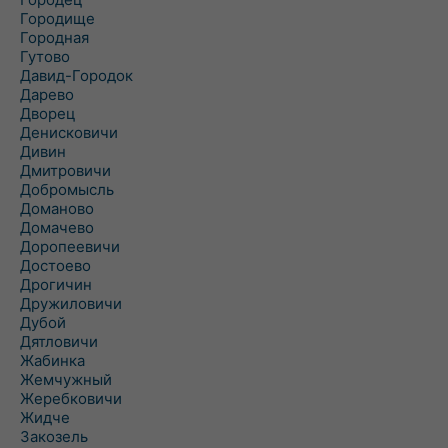
Городище
Городная
Гутово
Давид-Городок
Дарево
Дворец
Денисковичи
Дивин
Дмитровичи
Добромысль
Доманово
Домачево
Доропеевичи
Достоево
Дрогичин
Дружиловичи
Дубой
Дятловичи
Жабинка
Жемчужный
Жеребковичи
Жидче
Закозель