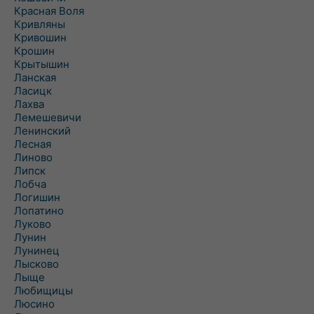
Красная Воля
Кривляны
Кривошин
Крошин
Крытышин
Ланская
Ласицк
Лахва
Лемешевичи
Ленинский
Лесная
Линово
Липск
Лобча
Логишин
Лопатино
Луково
Лунин
Лунинец
Лысково
Лыще
Любищицы
Люсино