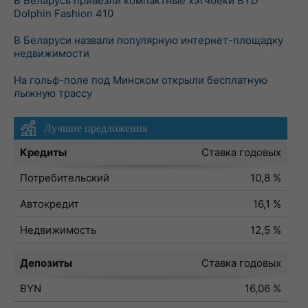
В Беларусь привезли компактные хэтчбеки BYD
Dolphin Fashion 410
В Беларуси назвали популярную интернет-площадку
недвижимости
На гольф-поле под Минском открыли бесплатную
лыжную трассу
Лучшие предложения
Кредиты
Ставка годовых
Потребительский
10,8 %
Автокредит
16,1 %
Недвижимость
12,5 %
Депозиты
Ставка годовых
BYN
16,06 %