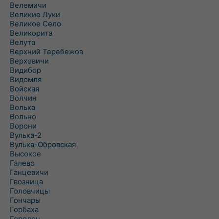
Велемичи
Великие Луки
Великое Село
Великорита
Велута
Верхний Теребежов
Верховичи
Видибор
Видомля
Войская
Волчин
Волька
Вольно
Ворони
Вулька-2
Вулька-Обровская
Высокое
Галево
Ганцевичи
Гвозница
Головчицы
Гончары
Горбаха
Городец