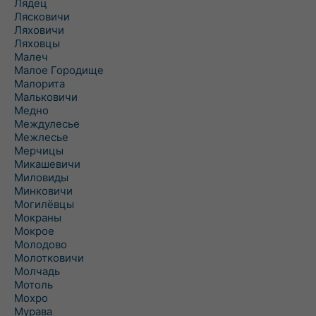
Лядец
Лясковичи
Ляховичи
Ляховцы
Малеч
Малое Городище
Малорита
Мальковичи
Медно
Междулесье
Межлесье
Мерчицы
Микашевичи
Миловиды
Минковичи
Могилёвцы
Мокраны
Мокрое
Молодово
Молотковичи
Молчадь
Мотоль
Мохро
Мурава