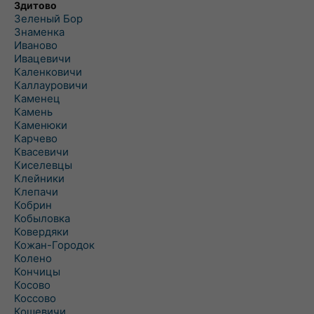
Здитово
Зеленый Бор
Знаменка
Иваново
Ивацевичи
Каленковичи
Каллауровичи
Каменец
Камень
Каменюки
Карчево
Квасевичи
Киселевцы
Клейники
Клепачи
Кобрин
Кобыловка
Ковердяки
Кожан-Городок
Колено
Кончицы
Косово
Коссово
Кошевичи