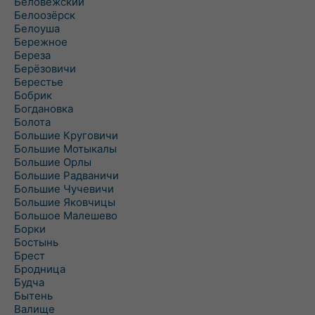
Беловежский
Белоозёрск
Белоуша
Бережное
Береза
Берёзовичи
Берестье
Бобрик
Богдановка
Болота
Большие Круговичи
Большие Мотыкалы
Большие Орлы
Большие Радваничи
Большие Чучевичи
Большие Яковчицы
Большое Малешево
Борки
Бостынь
Брест
Бродница
Будча
Бытень
Валище