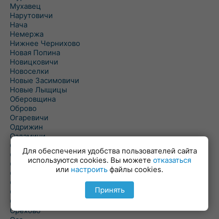
Мухавец
Нарутовичи
Нача
Немержа
Нижнее Чернихово
Новая Попина
Новицковичи
Новоселки
Новые Засимовичи
Новые Лыщицы
Оберовщина
Оброво
Огаревичи
Одрижин
Оздамичи
Озяты
Для обеспечения удобства пользователей сайта
Олтуш
используются cookies. Вы можете
отказаться
Ольманы
или
настроить
файлы cookies.
Ольпень
Ольшаны
Принять
Омельная
Ополь
Орехово