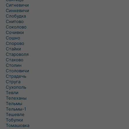
Сигневичи
Синкевичи
Слобудка
Снитово
Соколово
Сочивки
Сошно
Спорово
Стайки
Староволя
Стахово
Столин
Столовичи
Страдечь
Струга
Сухополь
Тевли
Телеханы
Тельмы
Тельмы-1
Тешевле
Тобулки
Томашовка