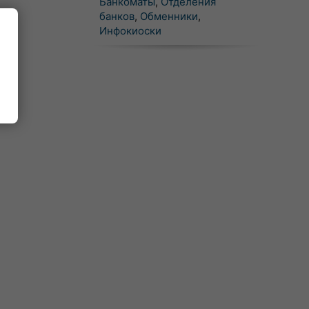
Банкоматы
,
Отделения
банков
,
Обменники
,
Инфокиоски