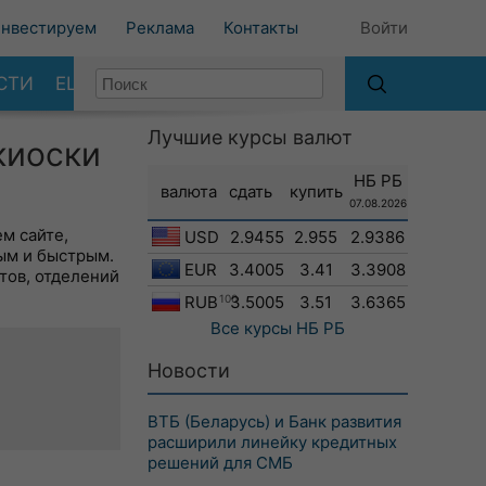
нвестируем
Реклама
Контакты
Войти
СТИ
ЕЩЕ
Лучшие курсы валют
киоски
НБ РБ
валюта
сдать
купить
07.08.2026
м сайте,
USD
2.9455
2.955
2.9386
ым и быстрым.
EUR
3.4005
3.41
3.3908
тов, отделений
RUB
100
3.5005
3.51
3.6365
Все курсы
НБ РБ
Новости
ВТБ (Беларусь) и Банк развития
расширили линейку кредитных
решений для СМБ