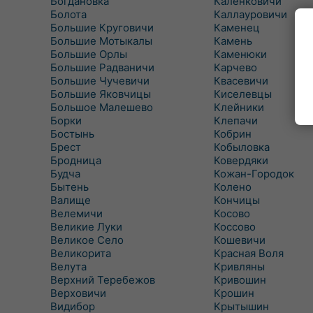
Богдановка
Каленковичи
Болота
Каллауровичи
Большие Круговичи
Каменец
Большие Мотыкалы
Камень
Большие Орлы
Каменюки
Большие Радваничи
Карчево
Большие Чучевичи
Квасевичи
Большие Яковчицы
Киселевцы
Большое Малешево
Клейники
Борки
Клепачи
Бостынь
Кобрин
Брест
Кобыловка
Бродница
Ковердяки
Будча
Кожан-Городок
Бытень
Колено
Валище
Кончицы
Велемичи
Косово
Великие Луки
Коссово
Великое Село
Кошевичи
Великорита
Красная Воля
Велута
Кривляны
Верхний Теребежов
Кривошин
Верховичи
Крошин
Видибор
Крытышин