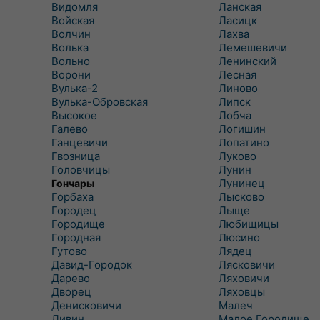
Видомля
Ланская
Войская
Ласицк
Волчин
Лахва
Волька
Лемешевичи
Вольно
Ленинский
Ворони
Лесная
Вулька-2
Линово
Вулька-Обровская
Липск
Высокое
Лобча
Галево
Логишин
Ганцевичи
Лопатино
Гвозница
Луково
Головчицы
Лунин
Лунинец
Гончары
Горбаха
Лысково
Городец
Лыще
Городище
Любищицы
Городная
Люсино
Гутово
Лядец
Давид-Городок
Лясковичи
Дарево
Ляховичи
Дворец
Ляховцы
Денисковичи
Малеч
Дивин
Малое Городище