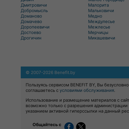
Дмитровичи
Малорита
Добромысль
Мальковичи
Доманово
Медно
Домачево
Междулесье
Доропеевичи
Межлесье
Достоево
Мерчицы
Дрогичин
Микашевичи
© 2007-2026 Benefit.by
Пользуясь сервисом BENEFIT BY, Вы безусловно
соглашаетесь с
условиями обслуживания
.
Использование и размещение материалов с сай
возможно только с разрешения администрации 
указанием активной гиперссылки на данный ре
Общайтесь с