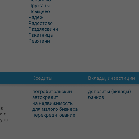
Пружаны
Псыщево
Радеж
Радостово
Раздяловичи
Ракитница
Ревятичи
Кредиты
Вклады, инвестиции
потребительский
депозиты (вклады)
автокредит
банков
на недвижимость
та
для малого бизнеса
и с
перекредитование
сурс