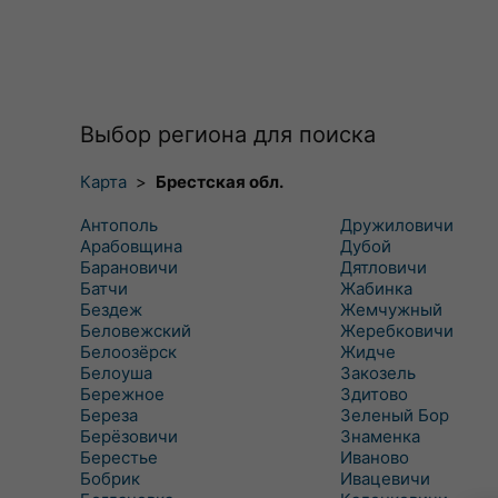
Выбор региона для поиска
Карта
>
Брестская обл.
Антополь
Дружиловичи
Арабовщина
Дубой
Барановичи
Дятловичи
Батчи
Жабинка
Бездеж
Жемчужный
Беловежский
Жеребковичи
Белоозёрск
Жидче
Белоуша
Закозель
Бережное
Здитово
Береза
Зеленый Бор
Берёзовичи
Знаменка
Берестье
Иваново
Бобрик
Ивацевичи