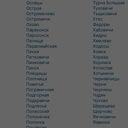
Осовцы
Турна Большая
Остров
Туховичи
Остромечево
Тышковичи
Остромичи
Утес
Охово
Федоры
Парахонск
Хабовичи
Парохонск
Хидры
Пелище
Хмелево
Первомайская
Ходосы
Пески
Хомск
Петковичи
Хорева
Пинковичи
Хоромск
Пинск
Хотислав
Плещицы
Хотыничи
Плотница
Чернавчицы
Повитье
Черни
Пограничная
Черняны
Подгорная
Чудин
Подкраичи
Чухово
Подлесье
Шерешево
Полесский
Щерчово
Полонечка
Яечковичи
Полонка
Язвинки
Почапово