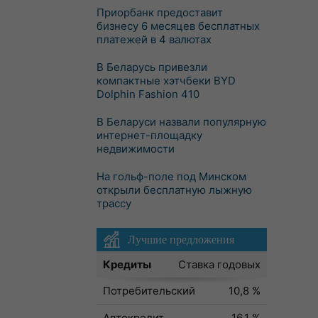
Приорбанк предоставит
бизнесу 6 месяцев бесплатных
платежей в 4 валютах
В Беларусь привезли
компактные хэтчбеки BYD
Dolphin Fashion 410
В Беларуси назвали популярную
интернет-площадку
недвижимости
На гольф-поле под Минском
открыли бесплатную лыжную
трассу
Лучшие предложения
Кредиты
Ставка годовых
Потребительский
10,8 %
Автокредит
16,1 %