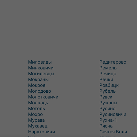
Миловиды
Редигерово
Минковичи
Ремель
Могилёвцы
Речица
Мокраны
Речки
Мокрое
Ровбицк
Молодово
Рубель
Молотковичи
Рудск
Молчадь
Ружаны
Мотоль
Русино
Мохро
Русиновичи
Мурава
Рухча-1
Мухавец
Рясна
Нарутовичи
Святая Воля