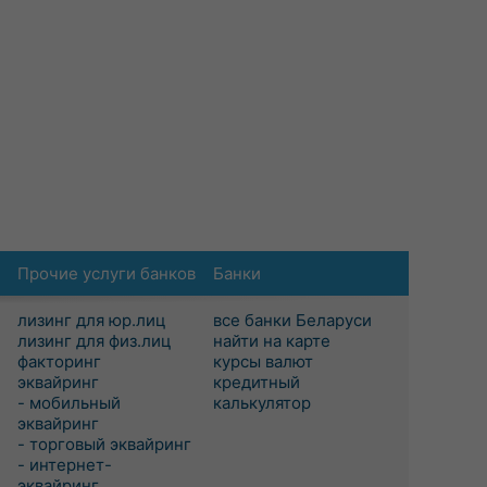
Прочие услуги банков
Банки
лизинг для юр.лиц
все банки Беларуси
лизинг для физ.лиц
найти на карте
факторинг
курсы валют
эквайринг
кредитный
- мобильный
калькулятор
эквайринг
- торговый эквайринг
- интернет-
эквайринг