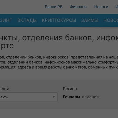
Банки РБ
Финансы
Налоги
И
ЗИНГ
ВКЛАДЫ
КРИПТОКУРСЫ
ЗАЙМЫ
НОВО
нкты, отделения банков, инфо
арте
в, отделений банков, инфокиосков, представленная на наше
тов, отделений банков, инфокиосков максимально комфортн
ормация: адреса и время работы банкоматов, обменных пунк
ъекта
Регион
Гончары
изменить