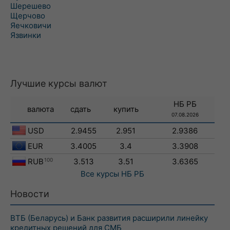
Шерешево
Щерчово
Яечковичи
Язвинки
Лучшие курсы валют
НБ РБ
валюта
сдать
купить
07.08.2026
USD
2.9455
2.951
2.9386
EUR
3.4005
3.4
3.3908
RUB
100
3.513
3.51
3.6365
Все курсы
НБ РБ
Новости
ВТБ (Беларусь) и Банк развития расширили линейку
кредитных решений для СМБ