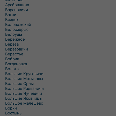
Арабовщина
Барановичи
Батчи
Бездеж
Беловежский
Белоозёрск
Белоуша
Бережное
Береза
Берёзовичи
Берестье
Бобрик
Богдановка
Болота
Большие Круговичи
Большие Мотыкалы
Большие Орлы
Большие Радваничи
Большие Чучевичи
Большие Яковчицы
Большое Малешево
Борки
Бостынь