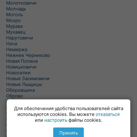
Молотковичи
Молчадь
Мотоль
Мохро
Мурава
Мухавец
Нарутовичи
Нача
Немержа
Нижнее Чернихово
Новая Попина
Новицковичи
Новоселки
Новые Засимовичи
Новые Лыщицы
Оберовщина
Оброво
Огаревичи
Одрижин
Для обеспечения удобства пользователей сайта
Оздамичи
используются cookies. Вы можете
отказаться
Озяты
или
настроить
файлы cookies.
Олтуш
Ольманы
Принять
Ольпень