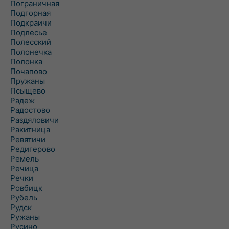
Пограничная
Подгорная
Подкраичи
Подлесье
Полесский
Полонечка
Полонка
Почапово
Пружаны
Псыщево
Радеж
Радостово
Раздяловичи
Ракитница
Ревятичи
Редигерово
Ремель
Речица
Речки
Ровбицк
Рубель
Рудск
Ружаны
Русино