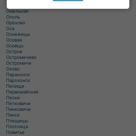
Ольшаны
Омельная
Ополь
Орехово
Оса
Оснежицы
Осовая
Осовцы
Остров
Остромечево
Остромичи
Охово
Парахонск
Парохонск
Пелище
Первомайская
Пески
Петковичи
Пинковичи
Пинск
Плещицы
Плотница
Повитье