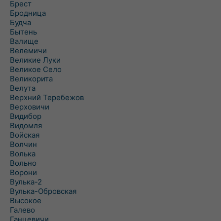
Брест
Бродница
Будча
Бытень
Валище
Велемичи
Великие Луки
Великое Село
Великорита
Велута
Верхний Теребежов
Верховичи
Видибор
Видомля
Войская
Волчин
Волька
Вольно
Ворони
Вулька-2
Вулька-Обровская
Высокое
Галево
Ганцевичи