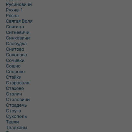
Русиновичи
Рухча-1
Рясна
Святая Воля
Святица
Сигневичи
Синкевичи
Слобудка
Снитово
Соколово
Сочивки
Сошно
Спорово
Стайки
Староволя
Стахово
Столин
Столовичи
Страдечь
Струга
Сухополь
Тевли
Телеханы