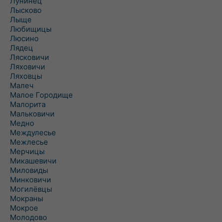
Лунинец
Лысково
Лыще
Любищицы
Люсино
Лядец
Лясковичи
Ляховичи
Ляховцы
Малеч
Малое Городище
Малорита
Мальковичи
Медно
Междулесье
Межлесье
Мерчицы
Микашевичи
Миловиды
Минковичи
Могилёвцы
Мокраны
Мокрое
Молодово