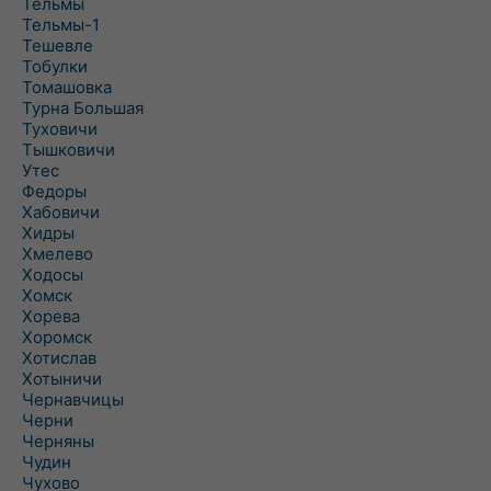
Тельмы
Тельмы-1
Тешевле
Тобулки
Томашовка
Турна Большая
Туховичи
Тышковичи
Утес
Федоры
Хабовичи
Хидры
Хмелево
Ходосы
Хомск
Хорева
Хоромск
Хотислав
Хотыничи
Чернавчицы
Черни
Черняны
Чудин
Чухово