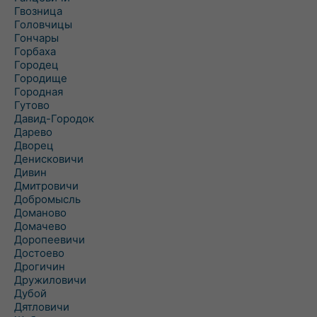
Гвозница
Головчицы
Гончары
Горбаха
Городец
Городище
Городная
Гутово
Давид-Городок
Дарево
Дворец
Денисковичи
Дивин
Дмитровичи
Добромысль
Доманово
Домачево
Доропеевичи
Достоево
Дрогичин
Дружиловичи
Дубой
Дятловичи