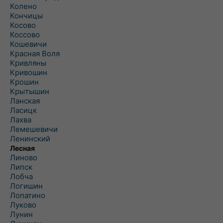
Колено
Кончицы
Косово
Коссово
Кошевичи
Красная Воля
Кривляны
Кривошин
Крошин
Крытышин
Ланская
Ласицк
Лахва
Лемешевичи
Ленинский
Лесная
Линово
Липск
Лобча
Логишин
Лопатино
Луково
Лунин