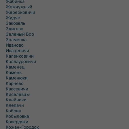
Жабинка
Жемчужный
Жеребковичи
Жидче
Закозель
Здитово
Зеленый Бор
Знаменка
Иваново
Ивацевичи
Каленковичи
Каллауровичи
Каменец
Камень
Каменюки
Карчево
Квасевичи
Киселевцы
Клейники
Клепачи
Кобрин
Кобыловка
Ковердяки
Кожан-Городок