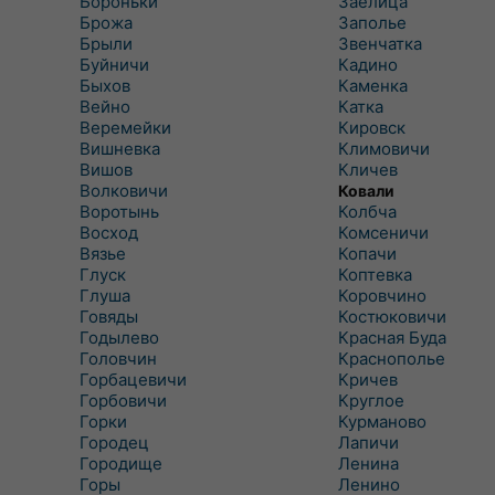
Бороньки
Заелица
Брожа
Заполье
Брыли
Звенчатка
Буйничи
Кадино
Быхов
Каменка
Вейно
Катка
Веремейки
Кировск
Вишневка
Климовичи
Вишов
Кличев
Волковичи
Ковали
Воротынь
Колбча
Восход
Комсеничи
Вязье
Копачи
Глуск
Коптевка
Глуша
Коровчино
Говяды
Костюковичи
Годылево
Красная Буда
Головчин
Краснополье
Горбацевичи
Кричев
Горбовичи
Круглое
Горки
Курманово
Городец
Лапичи
Городище
Ленина
Горы
Ленино