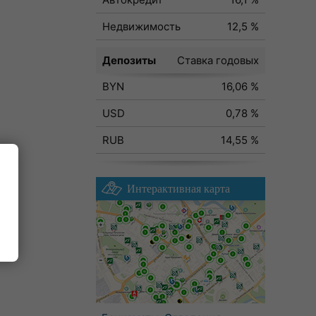
Недвижимость
12,5 %
Депозиты
Ставка годовых
BYN
16,06 %
USD
0,78 %
RUB
14,55 %
Интерактивная карта