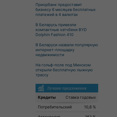
Приорбанк предоставит
бизнесу 6 месяцев бесплатных
платежей в 4 валютах
В Беларусь привезли
компактные хэтчбеки BYD
Dolphin Fashion 410
В Беларуси назвали популярную
интернет-площадку
недвижимости
На гольф-поле под Минском
открыли бесплатную лыжную
трассу
Лучшие предложения
Кредиты
Ставка годовых
Потребительский
10,8 %
Автокредит
16,1 %