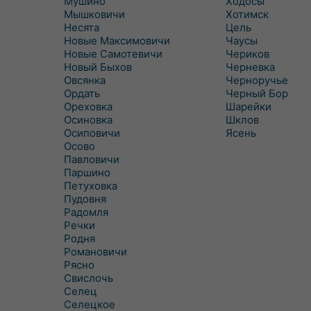
Мушино
Ходосы
Мышковичи
Хотимск
Несята
Цель
Новые Максимовичи
Чаусы
Новые Самотевичи
Чериков
Новый Быхов
Черневка
Овсянка
Черноручье
Ордать
Черный Бор
Ореховка
Шарейки
Осиновка
Шклов
Осиповичи
Ясень
Осово
Павловичи
Паршино
Петуховка
Пудовня
Радомля
Речки
Родня
Романовичи
Рясно
Свислочь
Селец
Селецкое