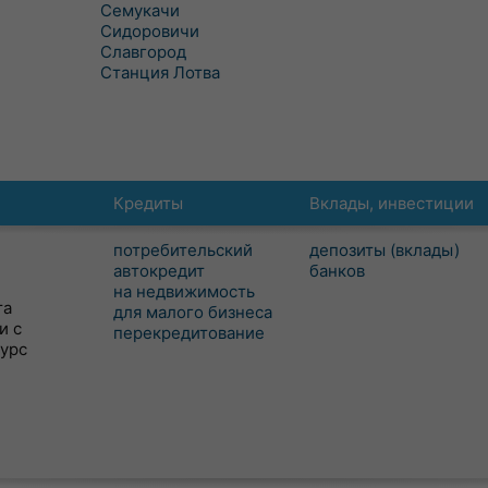
Семукачи
Сидоровичи
Славгород
Станция Лотва
Кредиты
Вклады, инвестиции
потребительский
депозиты (вклады)
автокредит
банков
на недвижимость
та
для малого бизнеса
и с
перекредитование
сурс