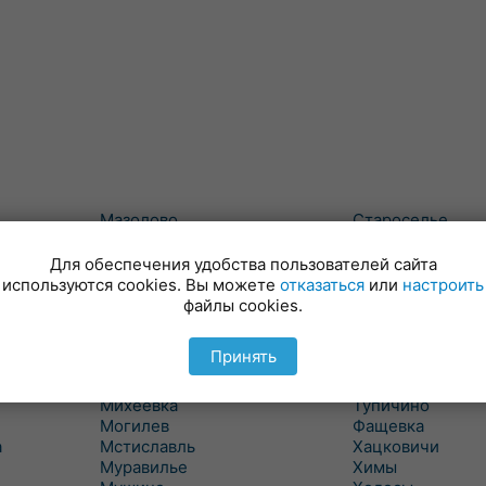
Мазолово
Староселье
Майский
Сумароково
Макеевичи
Сухари
Для обеспечения удобства пользователей сайта
Малые Словени
Татарка
используются cookies. Вы можете
отказаться
или
настроить
Маслаки
Телуша
файлы cookies.
Махово
Тетерино
Межисетки
Техтин
Принять
Милославичи
Трилесино
Михалево 1
Туголица
Михеевка
Тупичино
Могилев
Фащевка
а
Мстиславль
Хацковичи
Муравилье
Химы