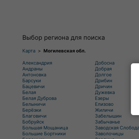
Выбор региона для поиска
Карта
>
Могилевская обл.
Александрия
Добосна
Андраны
Добрая
Антоновка
Долгое
Барсуки
Дрибин
Бацевичи
Дричин
Белая
Дужевка
Белая Дуброва
Езеры
Белыничи
Елизово
Берёзки
Жиличи
Благовичи
Забелышин
Бобруйск
Забычанье
Большая Мощаница
Заводская Слобод
Большие Бортники
Заволочицы