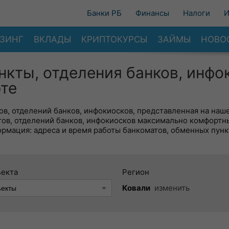
Банки РБ
Финансы
Налоги
И
ЗИНГ
ВКЛАДЫ
КРИПТОКУРСЫ
ЗАЙМЫ
НОВО
нкты, отделения банков, инфо
рте
в, отделений банков, инфокиосков, представленная на наше
тов, отделений банков, инфокиосков максимально комфортн
ормация: адреса и время работы банкоматов, обменных пунк
ъекта
Регион
Ковали
изменить