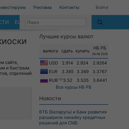
нвестируем
Реклама
Контакты
Войти
СТИ
ЕЩЕ
Лучшие курсы валют
киоски
НБ РБ
валюта
сдать
купить
06.08.2026
м сайте,
USD
2.914
2.924
2.9264
ым и быстрым.
EUR
3.365
3.369
3.3767
тов, отделений
RUB
100
3.52
3.535
3.6441
Все курсы
НБ РБ
Новости
ВТБ (Беларусь) и Банк развития
расширили линейку кредитных
решений для СМБ