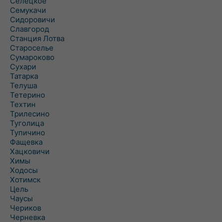
Селецкое
Семукачи
Сидоровичи
Славгород
Станция Лотва
Староселье
Сумароково
Сухари
Татарка
Телуша
Тетерино
Техтин
Трилесино
Туголица
Тупичино
Фащевка
Хацковичи
Химы
Ходосы
Хотимск
Цель
Чаусы
Чериков
Черневка