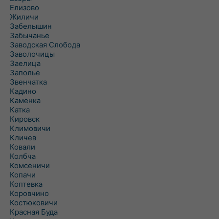
Елизово
Жиличи
Забелышин
Забычанье
Заводская Слобода
Заволочицы
Заелица
Заполье
Звенчатка
Кадино
Каменка
Катка
Кировск
Климовичи
Кличев
Ковали
Колбча
Комсеничи
Копачи
Коптевка
Коровчино
Костюковичи
Красная Буда