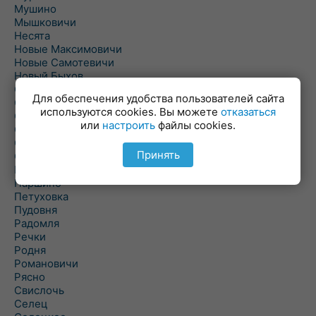
Мушино
Мышковичи
Несята
Новые Максимовичи
Новые Самотевичи
Новый Быхов
Овсянка
Для обеспечения удобства пользователей сайта
Ордать
используются cookies. Вы можете
отказаться
Ореховка
или
настроить
файлы cookies.
Осиновка
Осиповичи
Принять
Осово
Павловичи
Паршино
Петуховка
Пудовня
Радомля
Речки
Родня
Романовичи
Рясно
Свислочь
Селец