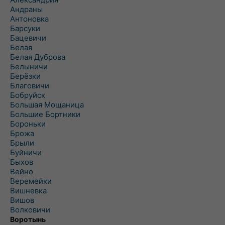
Андраны
Антоновка
Барсуки
Бацевичи
Белая
Белая Дуброва
Белыничи
Берёзки
Благовичи
Бобруйск
Большая Мощаница
Большие Бортники
Бороньки
Брожа
Брыли
Буйничи
Быхов
Вейно
Веремейки
Вишневка
Вишов
Волковичи
Воротынь