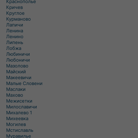
Краснополье
Кричев
Круглое
Курманово
Лапичи
Ленина
Ленино
Липень
Лобжа
Любиничи
Любоничи
Мазолово
Майский
Макеевичи
Малые Словени
Маслаки
Махово
Межисетки
Милославичи
Михалево 1
Михеевка
Могилев
Мстиславль
Муравилье