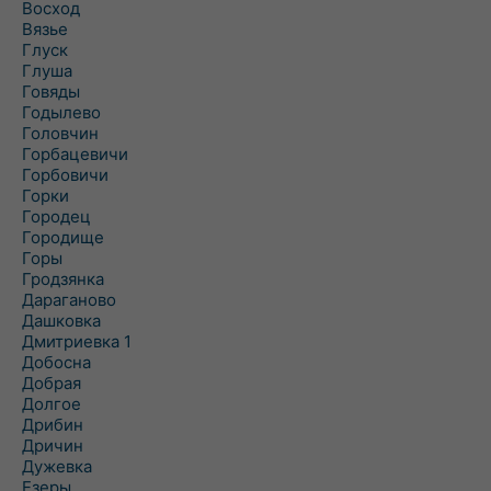
Восход
Вязье
Глуск
Глуша
Говяды
Годылево
Головчин
Горбацевичи
Горбовичи
Горки
Городец
Городище
Горы
Гродзянка
Дараганово
Дашковка
Дмитриевка 1
Добосна
Добрая
Долгое
Дрибин
Дричин
Дужевка
Езеры