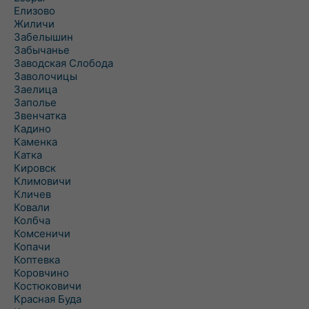
Елизово
Жиличи
Забелышин
Забычанье
Заводская Слобода
Заволочицы
Заелица
Заполье
Звенчатка
Кадино
Каменка
Катка
Кировск
Климовичи
Кличев
Ковали
Колбча
Комсеничи
Копачи
Коптевка
Коровчино
Костюковичи
Красная Буда