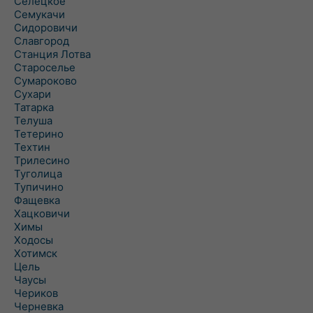
Селецкое
Семукачи
Сидоровичи
Славгород
Станция Лотва
Староселье
Сумароково
Сухари
Татарка
Телуша
Тетерино
Техтин
Трилесино
Туголица
Тупичино
Фащевка
Хацковичи
Химы
Ходосы
Хотимск
Цель
Чаусы
Чериков
Черневка