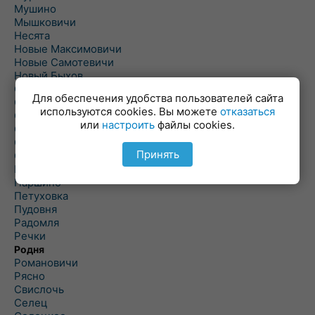
Мушино
Мышковичи
Несята
Новые Максимовичи
Новые Самотевичи
Новый Быхов
Овсянка
Для обеспечения удобства пользователей сайта
Ордать
используются cookies. Вы можете
отказаться
Ореховка
или
настроить
файлы cookies.
Осиновка
Осиповичи
Принять
Осово
Павловичи
Паршино
Петуховка
Пудовня
Радомля
Речки
Родня
Романовичи
Рясно
Свислочь
Селец