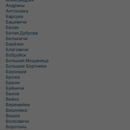
Андраны
Антоновка
Барсуки
Бацевичи
Белая
Белая Дуброва
Белыничи
Берёзки
Благовичи
Бобруйск
Большая Мощаница
Большие Бортники
Бороньки
Брожа
Брыли
Буйничи
Быхов
Вейно
Веремейки
Вишневка
Вишов
Волковичи
Воротынь