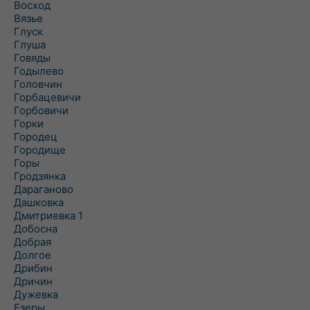
Восход
Вязье
Глуск
Глуша
Говяды
Годылево
Головчин
Горбацевичи
Горбовичи
Горки
Городец
Городище
Горы
Гродзянка
Дараганово
Дашковка
Дмитриевка 1
Добосна
Добрая
Долгое
Дрибин
Дричин
Дужевка
Езеры