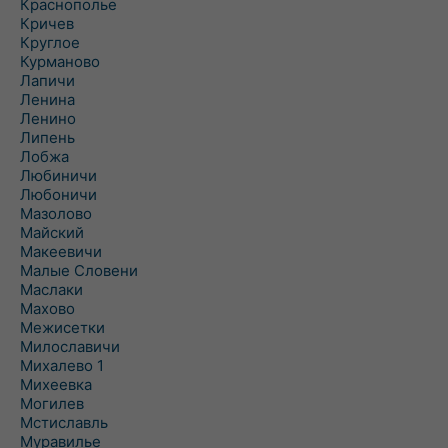
Краснополье
Кричев
Круглое
Курманово
Лапичи
Ленина
Ленино
Липень
Лобжа
Любиничи
Любоничи
Мазолово
Майский
Макеевичи
Малые Словени
Маслаки
Махово
Межисетки
Милославичи
Михалево 1
Михеевка
Могилев
Мстиславль
Муравилье