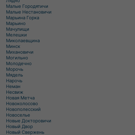
Лядно
Малые Городятичи
Малые Нестановичи
Марьина Горка
Марьино
Мачулищи
Мелешки
Миколаевщина
Минск
Михановичи
Могильно
Молодечно
Морочь
Мядель
Нарочь
Неман
Несвиж
Новая Метча
Новоколосово
Новополесский
Новоселье
Новые Докторовичи
Новый Двор
Новый Свержень