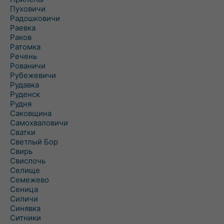
Пуховичи
Радошковичи
Раевка
Раков
Ратомка
Речень
Рованичи
Рубежевичи
Рудавка
Руденск
Рудня
Саковщина
Самохваловичи
Сватки
Светлый Бор
Свирь
Свислочь
Селище
Семежево
Сеница
Силичи
Синявка
Ситники