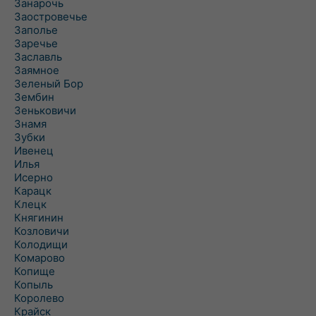
Занарочь
Заостровечье
Заполье
Заречье
Заславль
Заямное
Зеленый Бор
Зембин
Зеньковичи
Знамя
Зубки
Ивенец
Илья
Исерно
Карацк
Клецк
Княгинин
Козловичи
Колодищи
Комарово
Копище
Копыль
Королево
Крайск