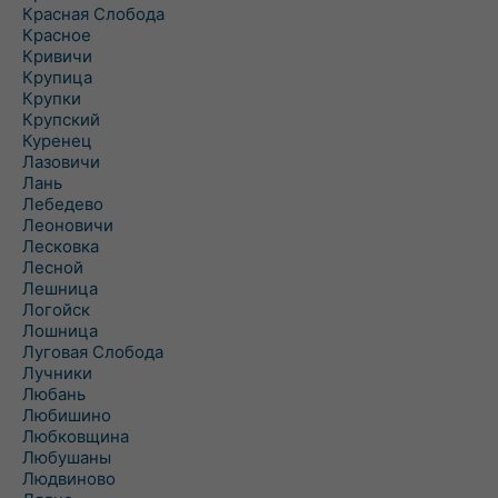
Красная Слобода
Красное
Кривичи
Крупица
Крупки
Крупский
Куренец
Лазовичи
Лань
Лебедево
Леоновичи
Лесковка
Лесной
Лешница
Логойск
Лошница
Луговая Слобода
Лучники
Любань
Любишино
Любковщина
Любушаны
Людвиново