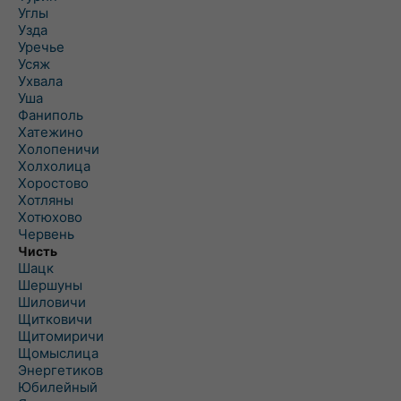
Углы
Узда
Уречье
Усяж
Ухвала
Уша
Фаниполь
Хатежино
Холопеничи
Холхолица
Хоростово
Хотляны
Хотюхово
Червень
Чисть
Шацк
Шершуны
Шиловичи
Щитковичи
Щитомиричи
Щомыслица
Энергетиков
Юбилейный