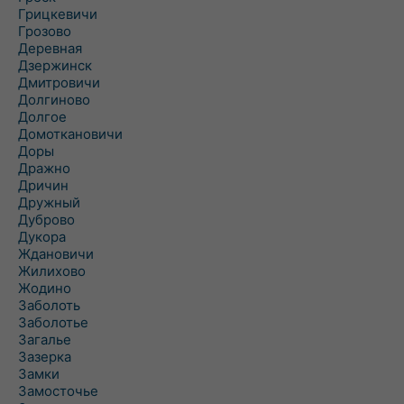
Грицкевичи
Грозово
Деревная
Дзержинск
Дмитровичи
Долгиново
Долгое
Домоткановичи
Доры
Дражно
Дричин
Дружный
Дуброво
Дукора
Ждановичи
Жилихово
Жодино
Заболоть
Заболотье
Загалье
Зазерка
Замки
Замосточье