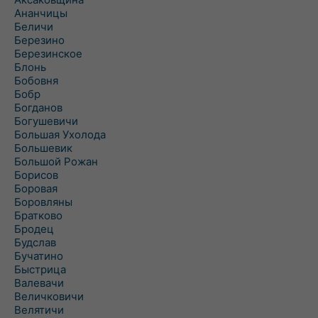
Ананчицы
Беличи
Березино
Березинское
Блонь
Бобовня
Бобр
Богданов
Богушевичи
Большая Ухолода
Большевик
Большой Рожан
Борисов
Боровая
Боровляны
Братково
Бродец
Будслав
Бучатино
Быстрица
Валевачи
Величковичи
Велятичи