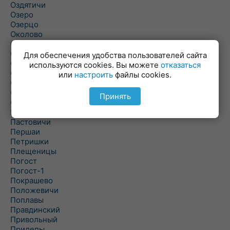
Оздятичи
Озеро
Озерцо
Околово
Октябрь
Октябрьский
Для обеспечения удобства пользователей сайта
Олехновичи
используются cookies. Вы можете
отказаться
Омговичи
или
настроить
файлы cookies.
Оношки
Осовец
Принять
Острошицкий Городок
Пасека
Пастовичи
Першаи
Петришки
Плещеницы
Погост
Погост-1
Покрашево
Положевичи
Поплавы
Правдинский
Привольный
Прилепы