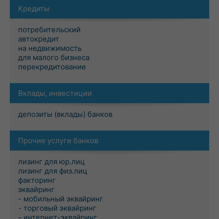
Кредиты
потребительский
автокредит
на недвижимость
для малого бизнеса
перекредитование
Вклады, инвестиции
депозиты (вклады) банков
Прочие услуги банков
лизинг для юр.лиц
лизинг для физ.лиц
факторинг
эквайринг
- мобильный эквайринг
- торговый эквайринг
- интернет-эквайринг