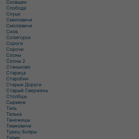
Сковшин
Слобода
Слуцк
Смиловичи
Смолевичи
Снов
Солигорск
Сороги
Сорочи
Сосны
Сосны 2
Станьково
Старица
Старобин
Старые Дороги
Старый Свержень
Столбцы
Сырмеж
Таль
Талька
Танежицы
Тимковичи
Турец-Бояры
Турин