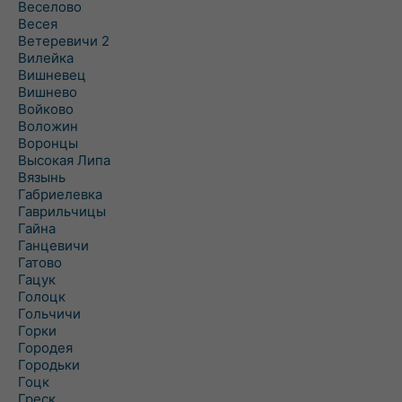
Веселово
Весея
Ветеревичи 2
Вилейка
Вишневец
Вишнево
Войково
Воложин
Воронцы
Высокая Липа
Вязынь
Габриелевка
Гаврильчицы
Гайна
Ганцевичи
Гатово
Гацук
Голоцк
Гольчичи
Горки
Городея
Городьки
Гоцк
Греск