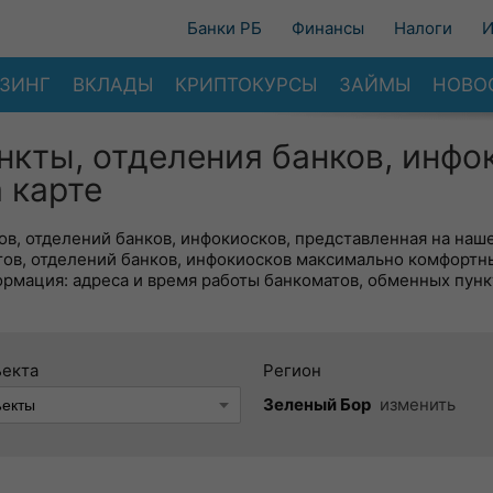
Банки РБ
Финансы
Налоги
И
ЗИНГ
ВКЛАДЫ
КРИПТОКУРСЫ
ЗАЙМЫ
НОВО
нкты, отделения банков, инфо
 карте
в, отделений банков, инфокиосков, представленная на наше
тов, отделений банков, инфокиосков максимально комфортн
ормация: адреса и время работы банкоматов, обменных пунк
ъекта
Регион
Зеленый Бор
изменить