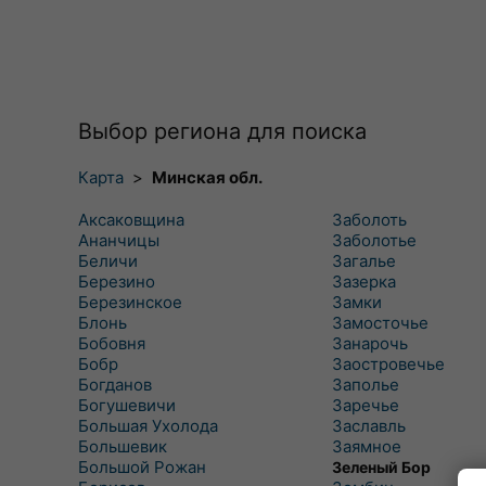
Выбор региона для поиска
Карта
>
Минская обл.
Аксаковщина
Заболоть
Ананчицы
Заболотье
Беличи
Загалье
Березино
Зазерка
Березинское
Замки
Блонь
Замосточье
Бобовня
Занарочь
Бобр
Заостровечье
Богданов
Заполье
Богушевичи
Заречье
Большая Ухолода
Заславль
Большевик
Заямное
Большой Рожан
Зеленый Бор