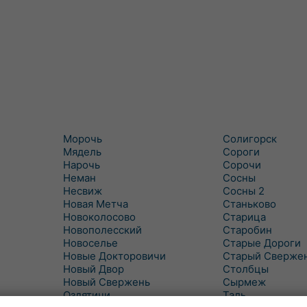
Морочь
Солигорск
Мядель
Сороги
Нарочь
Сорочи
Неман
Сосны
Несвиж
Сосны 2
Новая Метча
Станьково
Новоколосово
Старица
Новополесский
Старобин
Новоселье
Старые Дороги
Новые Докторовичи
Старый Сверже
Новый Двор
Столбцы
Новый Свержень
Сырмеж
Оздятичи
Таль