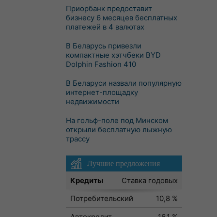
Приорбанк предоставит
бизнесу 6 месяцев бесплатных
платежей в 4 валютах
В Беларусь привезли
компактные хэтчбеки BYD
Dolphin Fashion 410
В Беларуси назвали популярную
интернет-площадку
недвижимости
На гольф-поле под Минском
открыли бесплатную лыжную
трассу
Лучшие предложения
Кредиты
Ставка годовых
Потребительский
10,8 %
Автокредит
16,1 %