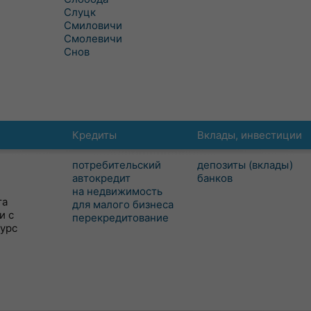
Слуцк
Смиловичи
Смолевичи
Снов
Кредиты
Вклады, инвестиции
потребительский
депозиты (вклады)
автокредит
банков
на недвижимость
та
для малого бизнеса
и с
перекредитование
сурс