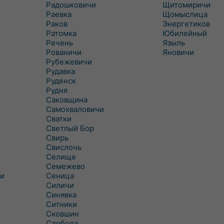
Радошковичи
Щитомиричи
Раевка
Щомыслица
Раков
Энергетиков
Ратомка
Юбилейный
Речень
Языль
Рованичи
Яновичи
Рубежевичи
Рудавка
Руденск
Рудня
Саковщина
Самохваловичи
Сватки
Светлый Бор
Свирь
Свислочь
Селище
Семежево
и
Сеница
Силичи
Синявка
Ситники
Сковшин
Слобода