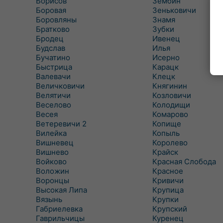
Борисов
Зембин
Боровая
Зеньковичи
Боровляны
Знамя
Братково
Зубки
Бродец
Ивенец
Будслав
Илья
Бучатино
Исерно
Быстрица
Карацк
Валевачи
Клецк
Величковичи
Княгинин
Велятичи
Козловичи
Веселово
Колодищи
Весея
Комарово
Ветеревичи 2
Копище
Вилейка
Копыль
Вишневец
Королево
Вишнево
Крайск
Войково
Красная Слобода
Воложин
Красное
Воронцы
Кривичи
Высокая Липа
Крупица
Вязынь
Крупки
Габриелевка
Крупский
Гаврильчицы
Куренец