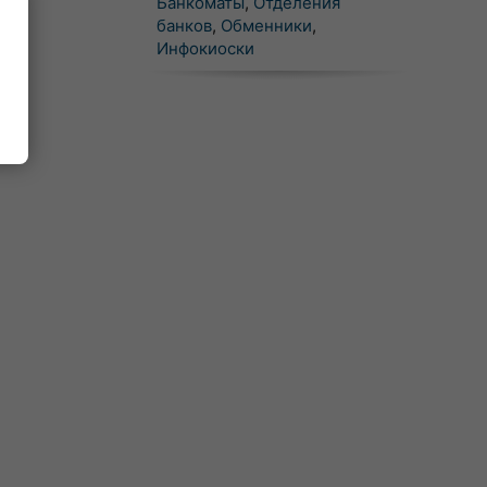
Банкоматы
,
Отделения
банков
,
Обменники
,
Инфокиоски