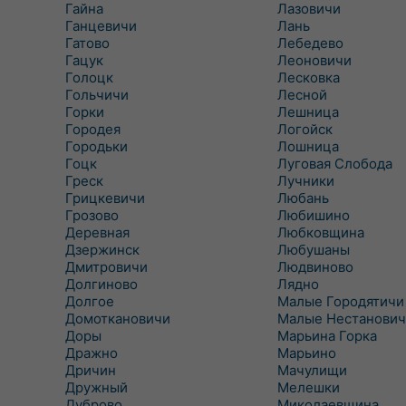
Гайна
Лазовичи
Ганцевичи
Лань
Гатово
Лебедево
Гацук
Леоновичи
Голоцк
Лесковка
Гольчичи
Лесной
Горки
Лешница
Городея
Логойск
Городьки
Лошница
Гоцк
Луговая Слобода
Греск
Лучники
Грицкевичи
Любань
Грозово
Любишино
Деревная
Любковщина
Дзержинск
Любушаны
Дмитровичи
Людвиново
Долгиново
Лядно
Долгое
Малые Городятичи
Домоткановичи
Малые Нестанович
Доры
Марьина Горка
Дражно
Марьино
Дричин
Мачулищи
Дружный
Мелешки
Дуброво
Миколаевщина