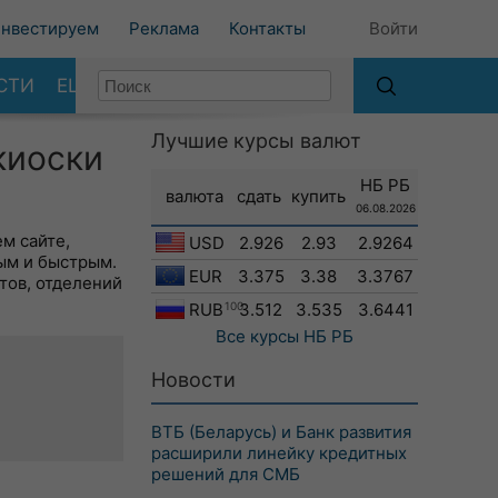
нвестируем
Реклама
Контакты
Войти
СТИ
ЕЩЕ
Лучшие курсы валют
киоски
НБ РБ
валюта
сдать
купить
06.08.2026
м сайте,
USD
2.926
2.93
2.9264
ым и быстрым.
EUR
3.375
3.38
3.3767
тов, отделений
RUB
100
3.512
3.535
3.6441
Все курсы
НБ РБ
Новости
ВТБ (Беларусь) и Банк развития
расширили линейку кредитных
решений для СМБ