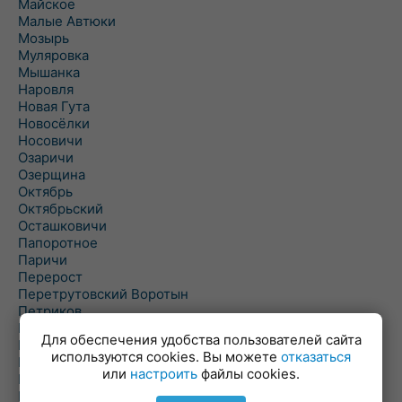
Майское
Малые Автюки
Мозырь
Муляровка
Мышанка
Наровля
Новая Гута
Новосёлки
Носовичи
Озаричи
Озерщина
Октябрь
Октябрьский
Осташковичи
Папоротное
Паричи
Перерост
Перетрутовский Воротын
Петриков
Пиревичи
Для обеспечения удобства пользователей сайта
Поболово
используются cookies. Вы можете
отказаться
Поколюбичи
или
настроить
файлы cookies.
Полесье
Птичь