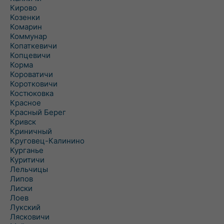
Кирово
Козенки
Комарин
Коммунар
Копаткевичи
Копцевичи
Корма
Короватичи
Коротковичи
Костюковка
Красное
Красный Берег
Кривск
Криничный
Круговец-Калинино
Курганье
Куритичи
Лельчицы
Липов
Лиски
Лоев
Лукский
Лясковичи