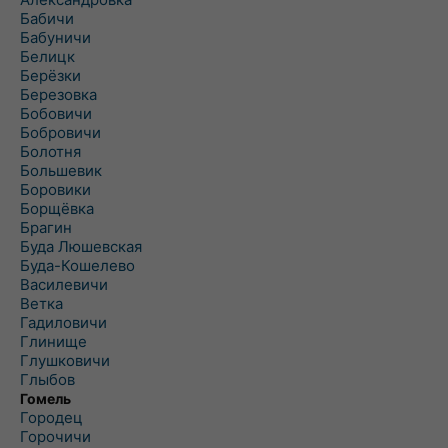
Бабичи
Бабуничи
Белицк
Берёзки
Березовка
Бобовичи
Бобровичи
Болотня
Большевик
Боровики
Борщёвка
Брагин
Буда Люшевская
Буда-Кошелево
Василевичи
Ветка
Гадиловичи
Глинище
Глушковичи
Глыбов
Гомель
Городец
Горочичи