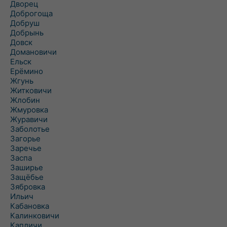
Дворец
Доброгоща
Добруш
Добрынь
Довск
Домановичи
Ельск
Ерёмино
Жгунь
Житковичи
Жлобин
Жмуровка
Журавичи
Заболотье
Загорье
Заречье
Заспа
Заширье
Защёбье
Зябровка
Ильич
Кабановка
Калинковичи
Капличи