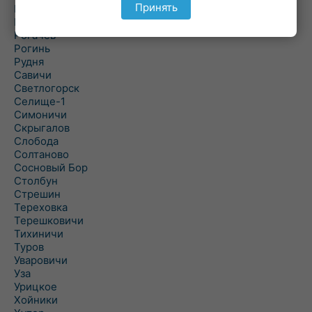
Принять
Речица
Ровенская Слобода
Рогачев
Рогинь
Рудня
Савичи
Светлогорск
Селище-1
Симоничи
Скрыгалов
Слобода
Солтаново
Сосновый Бор
Столбун
Стрешин
Тереховка
Терешковичи
Тихиничи
Туров
Уваровичи
Уза
Урицкое
Хойники