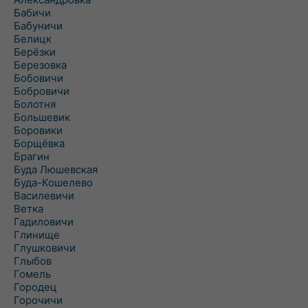
Бабичи
Бабуничи
Белицк
Берёзки
Березовка
Бобовичи
Бобровичи
Болотня
Большевик
Боровики
Борщёвка
Брагин
Буда Люшевская
Буда-Кошелево
Василевичи
Ветка
Гадиловичи
Глинище
Глушковичи
Глыбов
Гомель
Городец
Горочичи