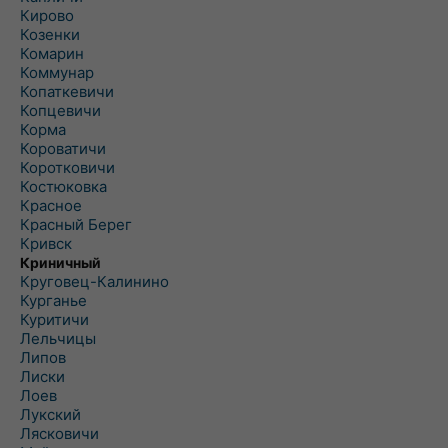
Кирово
Козенки
Комарин
Коммунар
Копаткевичи
Копцевичи
Корма
Короватичи
Коротковичи
Костюковка
Красное
Красный Берег
Кривск
Криничный
Круговец-Калинино
Курганье
Куритичи
Лельчицы
Липов
Лиски
Лоев
Лукский
Лясковичи