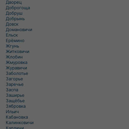
Дворец
Доброгоща
Добруш
Добрынь
Довск
Домановичи
Ельск
Ерёмино
Жгунь
Житковичи
Жлобин
Жмуровка
Журавичи
Заболотье
Загорье
Заречье
Заспа
Заширье
Защёбье
Зябровка
Ильич
Кабановка
Калинковичи
Капличи