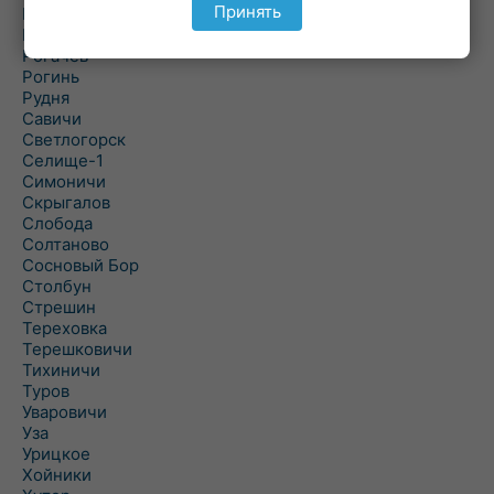
Принять
Речица
Ровенская Слобода
Рогачев
Рогинь
Рудня
Савичи
Светлогорск
Селище-1
Симоничи
Скрыгалов
Слобода
Солтаново
Сосновый Бор
Столбун
Стрешин
Тереховка
Терешковичи
Тихиничи
Туров
Уваровичи
Уза
Урицкое
Хойники