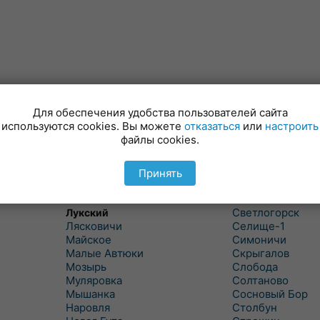
Для обеспечения удобства пользователей сайта
используются cookies. Вы можете
отказаться
или
настроить
файлы cookies.
Куритичи
Ровенская Слоб
Лельчицы
Рогачев
Липов
Рогинь
Принять
Лиски
Рудня
Лоев
Савичи
Светлогорск
Лукский
Лясковичи
Селище-1
Майское
Симоничи
Малые Автюки
Скрыгалов
Мозырь
Слобода
Муляровка
Солтаново
Мышанка
Сосновый Бор
Наровля
Столбун