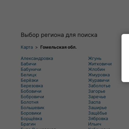
Выбор региона для поиска
Карта
>
Гомельская обл.
Александровка
Жгунь
Бабичи
Житковичи
Бабуничи
Жлобин
Белицк
Жмуровка
Берёзки
Журавичи
Березовка
Заболотье
Бобовичи
Загорье
Бобровичи
Заречье
Болотня
Заспа
Большевик
Заширье
Боровики
Защёбье
Борщёвка
Зябровка
Брагин
Ильич