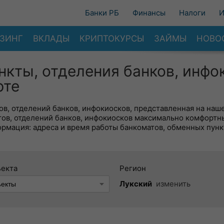
Банки РБ
Финансы
Налоги
И
ЗИНГ
ВКЛАДЫ
КРИПТОКУРСЫ
ЗАЙМЫ
НОВО
нкты, отделения банков, инфо
рте
в, отделений банков, инфокиосков, представленная на наше
тов, отделений банков, инфокиосков максимально комфортн
ормация: адреса и время работы банкоматов, обменных пунк
ъекта
Регион
Лукский
изменить