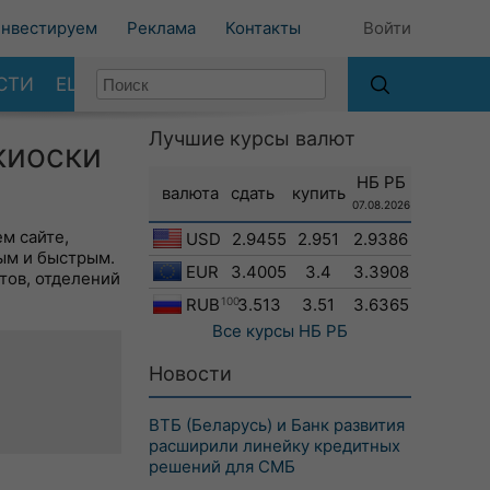
нвестируем
Реклама
Контакты
Войти
СТИ
ЕЩЕ
Лучшие курсы валют
киоски
НБ РБ
валюта
сдать
купить
07.08.2026
м сайте,
USD
2.9455
2.951
2.9386
ым и быстрым.
EUR
3.4005
3.4
3.3908
тов, отделений
RUB
100
3.513
3.51
3.6365
Все курсы
НБ РБ
Новости
ВТБ (Беларусь) и Банк развития
расширили линейку кредитных
решений для СМБ