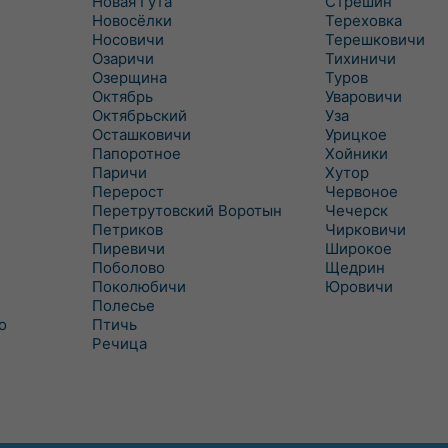
Новая Гута
Стрешин
Новосёлки
Тереховка
Носовичи
Терешковичи
Озаричи
Тихиничи
Озерщина
Туров
Октябрь
Уваровичи
Октябрьский
Уза
Осташковичи
Урицкое
Папоротное
Хойники
Паричи
Хутор
Перерост
Червоное
Перетрутовский Воротын
Чечерск
Петриков
Чирковичи
Пиревичи
Широкое
Поболово
Щедрин
Поколюбичи
Юровичи
Полесье
о
Птичь
Речица