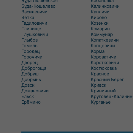
Буда Люшевская
Кабановка
Буда-Кошелево
Калинковичи
Василевичи
Капличи
Ветка
Кирово
Гадиловичи
Козенки
Глинище
Комарин
Глушковичи
Коммунар
Глыбов
Копаткевичи
Гомель
Копцевичи
Городец
Корма
Горочичи
Короватичи
Дворец
Коротковичи
Доброгоща
Костюковка
Добруш
Красное
Добрынь
Красный Берег
Довск
Кривск
Домановичи
Криничный
Ельск
Круговец-Калинин
Ерёмино
Курганье