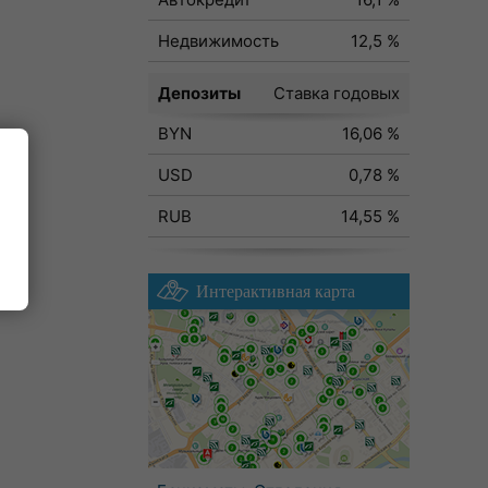
Недвижимость
12,5 %
Депозиты
Ставка годовых
BYN
16,06 %
USD
0,78 %
RUB
14,55 %
ода
Интерактивная карта