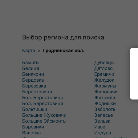
Выбор региона для поиска
Карта
>
Гродненская обл.
Бакшты
Дубовцы
Белица
Дятлово
Бенякони
Еремичи
Бердовка
Желудок
Березовка
Жирмуны
Берестовица
Жировичи
Бол. Берестовица
Житомля
Бол. Берестовица
Жодишки
Больтишки
Заболоть
Большие Жуховичи
Залесье
Большие Эйсмонты
Зельва
Боровики
Ивье
Валевка
Индура