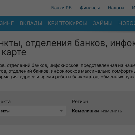
Банки РБ
Финансы
Налоги
И
ЗИНГ
ВКЛАДЫ
КРИПТОКУРСЫ
ЗАЙМЫ
НОВО
нкты, отделения банков, инфо
 карте
в, отделений банков, инфокиосков, представленная на наше
тов, отделений банков, инфокиосков максимально комфортн
ормация: адреса и время работы банкоматов, обменных пунк
ъекта
Регион
Кемелишки
изменить