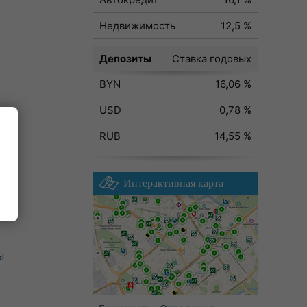
Недвижимость
12,5 %
Депозиты
Ставка годовых
BYN
16,06 %
USD
0,78 %
RUB
14,55 %
Интерактивная карта
ы