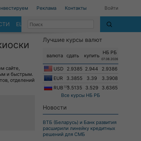
нвестируем
Реклама
Контакты
Войти
СТИ
ЕЩЕ
Лучшие курсы валют
киоски
НБ РБ
валюта
сдать
купить
07.08.2026
м сайте,
USD
2.9385
2.944
2.9386
ым и быстрым.
EUR
3.3855
3.39
3.3908
тов, отделений
RUB
100
3.5135
3.529
3.6365
Все курсы
НБ РБ
Новости
ВТБ (Беларусь) и Банк развития
расширили линейку кредитных
решений для СМБ