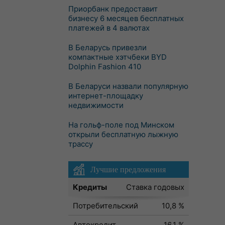
Приорбанк предоставит
бизнесу 6 месяцев бесплатных
платежей в 4 валютах
В Беларусь привезли
компактные хэтчбеки BYD
Dolphin Fashion 410
В Беларуси назвали популярную
интернет-площадку
недвижимости
На гольф-поле под Минском
открыли бесплатную лыжную
трассу
Лучшие предложения
Кредиты
Ставка годовых
Потребительский
10,8 %
Автокредит
16,1 %