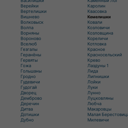
Василишки
Каменный Лог
Верейки
Каролин
Вертелишки
Квасовка
Вишнево
Кемелишки
Волковыск
Ковали
Волпа
Козловичи
Ворняны
Козловщина
Вороново
Кореличи
Вселюб
Котловка
Гезгалы
Красное
Геранёны
Красносельский
Гервяты
Крево
Гожа
Лаздуны 1
Гольшаны
Лида
Гродно
Липнишки
Гудевичи
Лойки
Гудогай
Луки
Дворец
Лунно
Демброво
Луцковляны
Деречин
Любча
Дитва
Макаровцы
Дотишки
Малая Берестовиц
Дубно
Милевичи