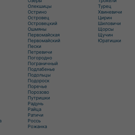
Озеры
Трокели
Олекшицы
Турец
Острино
Хвиневичи
Островец
Цирин
Островецкий
Шиловичи
Ошмяны
Щорсы
Первомайская
Щучин
Первомайский
Юратишки
Пески
Петревичи
Погородно
Пограничный
Подлабенье
Подольцы
Подороск
Поречье
Порозово
Путришки
Радунь
Райца
Ратичи
а
Роcсь
Рожанка