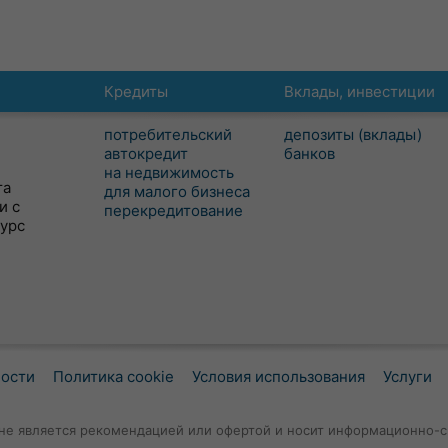
Кредиты
Вклады, инвестиции
потребительский
депозиты (вклады)
автокредит
банков
на недвижимость
та
для малого бизнеса
и с
перекредитование
сурс
ности
Политика cookie
Условия использования
Услуги
не является рекомендацией или офертой и носит информационно-с