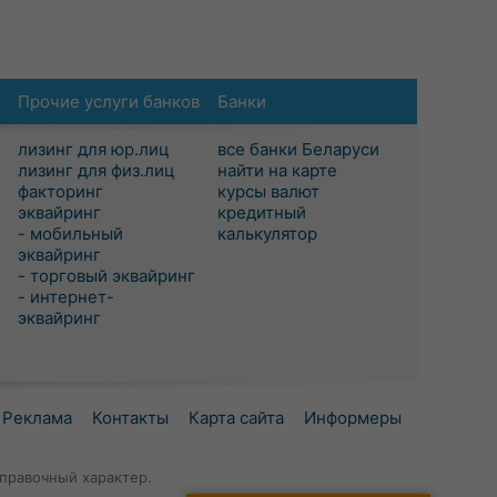
Прочие услуги банков
Банки
лизинг для юр.лиц
все банки Беларуси
лизинг для физ.лиц
найти на карте
факторинг
курсы валют
эквайринг
кредитный
- мобильный
калькулятор
эквайринг
- торговый эквайринг
- интернет-
эквайринг
Реклама
Контакты
Карта сайта
Информеры
правочный характер.