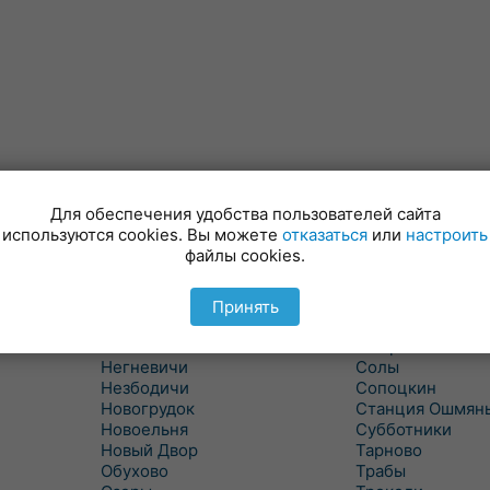
Для обеспечения удобства пользователей сайта
Минойты
Россь
используются cookies. Вы можете
отказаться
или
настроить
Мир
Свислочь
файлы cookies.
Михалишки
Скидель
Можейково
Скрибовцы
Мосты
Словатичи
Принять
Мосты Правые
Слоним
Нача
Сморгонь
Негневичи
Солы
Незбодичи
Сопоцкин
Новогрудок
Станция Ошмян
Новоельня
Субботники
Новый Двор
Тарново
Обухово
Трабы