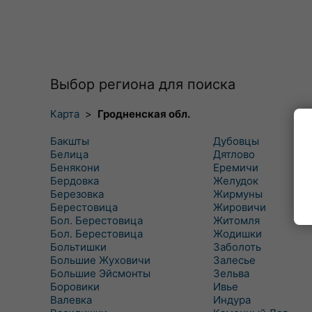
Выбор региона для поиска
Карта
>
Гродненская обл.
Бакшты
Дубовцы
Белица
Дятлово
Бенякони
Еремичи
Бердовка
Желудок
Березовка
Жирмуны
Берестовица
Жировичи
Бол. Берестовица
Житомля
Бол. Берестовица
Жодишки
Больтишки
Заболоть
Большие Жуховичи
Залесье
Большие Эйсмонты
Зельва
Боровики
Ивье
Валевка
Индура