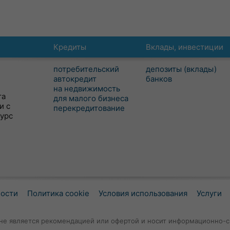
Кредиты
Вклады, инвестиции
потребительский
депозиты (вклады)
автокредит
банков
на недвижимость
та
для малого бизнеса
и с
перекредитование
сурс
ности
Политика cookie
Условия использования
Услуги
не является рекомендацией или офертой и носит информационно-с