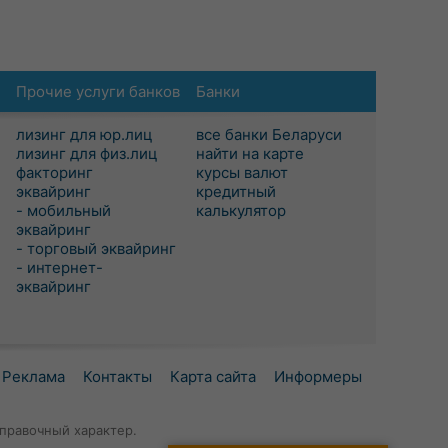
Прочие услуги банков
Банки
лизинг для юр.лиц
все банки Беларуси
лизинг для физ.лиц
найти на карте
факторинг
курсы валют
эквайринг
кредитный
- мобильный
калькулятор
эквайринг
- торговый эквайринг
- интернет-
эквайринг
Реклама
Контакты
Карта сайта
Информеры
правочный характер.