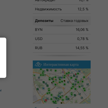
Недвижимость
12,5 %
Депозиты
Ставка годовых
BYN
16,06 %
USD
0,78 %
RUB
14,55 %
Интерактивная карта
ы