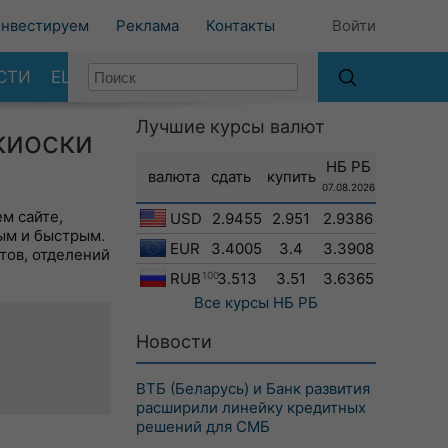
нвестируем
Реклама
Контакты
Войти
СТИ
ЕЩЕ
Лучшие курсы валют
киоски
НБ РБ
валюта
сдать
купить
07.08.2026
м сайте,
USD
2.9455
2.951
2.9386
ым и быстрым.
EUR
3.4005
3.4
3.3908
тов, отделений
RUB
100
3.513
3.51
3.6365
Все курсы
НБ РБ
Новости
ВТБ (Беларусь) и Банк развития
расширили линейку кредитных
решений для СМБ