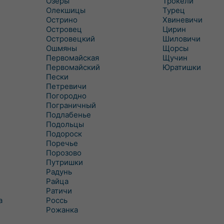
Озеры
Трокели
Олекшицы
Турец
Острино
Хвиневичи
Островец
Цирин
Островецкий
Шиловичи
Ошмяны
Щорсы
Первомайская
Щучин
Первомайский
Юратишки
Пески
Петревичи
Погородно
Пограничный
Подлабенье
Подольцы
Подороск
Поречье
Порозово
Путришки
Радунь
Райца
Ратичи
а
Роcсь
Рожанка