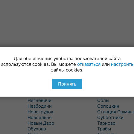
Для обеспечения удобства пользователей сайта
Минойты
Россь
используются cookies. Вы можете
отказаться
или
настроить
Мир
Свислочь
файлы cookies.
Михалишки
Скидель
Можейково
Скрибовцы
Мосты
Словатичи
Принять
Мосты Правые
Слоним
Нача
Сморгонь
Негневичи
Солы
Незбодичи
Сопоцкин
Новогрудок
Станция Ошмян
Новоельня
Субботники
Новый Двор
Тарново
Обухово
Трабы