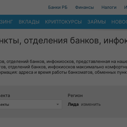
Банки РБ
Финансы
Налоги
И
ЗИНГ
ВКЛАДЫ
КРИПТОКУРСЫ
ЗАЙМЫ
НОВО
нкты, отделения банков, инфо
в, отделений банков, инфокиосков, представленная на наше
тов, отделений банков, инфокиосков максимально комфортн
ормация: адреса и время работы банкоматов, обменных пунк
ъекта
Регион
Лида
изменить