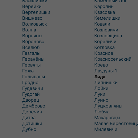
Василишки
Каменный Лог
Верейки
Каролин
Вертелишки
Квасовка
Вишнево
Кемелишки
Волковыск
Ковали
Волпа
Козловичи
Ворняны
Козловщина
Вороново
Кореличи
Вселюб
Котловка
Гезгалы
Красное
Геранёны
Красносельский
Гервяты
Крево
Гожа
Лаздуны 1
Гольшаны
Лида
Гродно
Липнишки
Гудевичи
Лойки
Гудогай
Луки
Дворец
Лунно
Демброво
Луцковляны
Деречин
Любча
Дитва
Макаровцы
Дотишки
Малая Берестовиц
Дубно
Милевичи