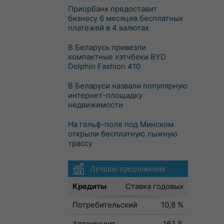
Приорбанк предоставит
бизнесу 6 месяцев бесплатных
платежей в 4 валютах
В Беларусь привезли
компактные хэтчбеки BYD
Dolphin Fashion 410
В Беларуси назвали популярную
интернет-площадку
недвижимости
На гольф-поле под Минском
открыли бесплатную лыжную
трассу
Лучшие предложения
Кредиты
Ставка годовых
Потребительский
10,8 %
Автокредит
16,1 %