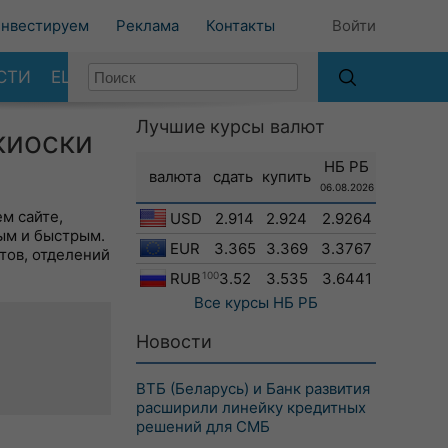
нвестируем
Реклама
Контакты
Войти
СТИ
ЕЩЕ
Лучшие курсы валют
киоски
НБ РБ
валюта
сдать
купить
06.08.2026
м сайте,
USD
2.914
2.924
2.9264
ым и быстрым.
EUR
3.365
3.369
3.3767
тов, отделений
RUB
100
3.52
3.535
3.6441
Все курсы
НБ РБ
Новости
ВТБ (Беларусь) и Банк развития
расширили линейку кредитных
решений для СМБ