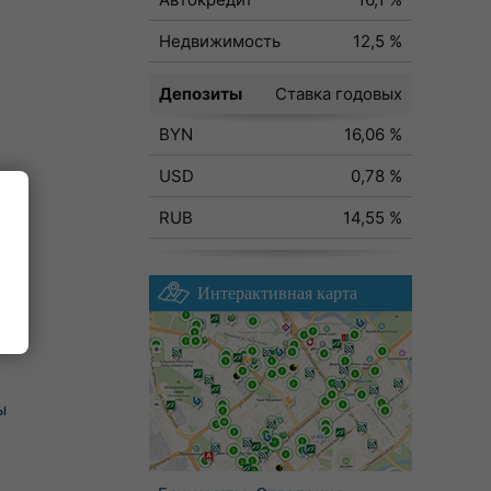
Недвижимость
12,5 %
Депозиты
Ставка годовых
BYN
16,06 %
USD
0,78 %
RUB
14,55 %
Интерактивная карта
ы