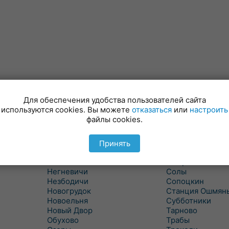
Для обеспечения удобства пользователей сайта
Минойты
Россь
используются cookies. Вы можете
отказаться
или
настроить
Мир
Свислочь
файлы cookies.
Михалишки
Скидель
Можейково
Скрибовцы
Мосты
Словатичи
Принять
Мосты Правые
Слоним
Нача
Сморгонь
Негневичи
Солы
Незбодичи
Сопоцкин
Новогрудок
Станция Ошмян
Новоельня
Субботники
Новый Двор
Тарново
Обухово
Трабы