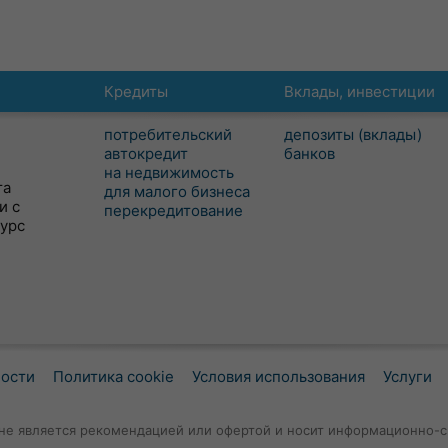
Кредиты
Вклады, инвестиции
потребительский
депозиты (вклады)
автокредит
банков
на недвижимость
та
для малого бизнеса
и с
перекредитование
сурс
ности
Политика cookie
Условия использования
Услуги
не является рекомендацией или офертой и носит информационно-с