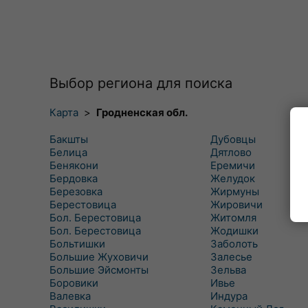
Выбор региона для поиска
Карта
>
Гродненская обл.
Бакшты
Дубовцы
Белица
Дятлово
Бенякони
Еремичи
Бердовка
Желудок
Березовка
Жирмуны
Берестовица
Жировичи
Бол. Берестовица
Житомля
Бол. Берестовица
Жодишки
Больтишки
Заболоть
Большие Жуховичи
Залесье
Большие Эйсмонты
Зельва
Боровики
Ивье
Валевка
Индура