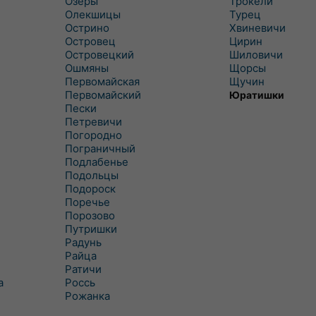
Озеры
Трокели
Олекшицы
Турец
Острино
Хвиневичи
Островец
Цирин
Островецкий
Шиловичи
Ошмяны
Щорсы
Первомайская
Щучин
Первомайский
Юратишки
Пески
Петревичи
Погородно
Пограничный
Подлабенье
Подольцы
Подороск
Поречье
Порозово
Путришки
Радунь
Райца
Ратичи
а
Роcсь
Рожанка