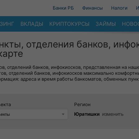
Банки РБ
Финансы
Налоги
И
ЗИНГ
ВКЛАДЫ
КРИПТОКУРСЫ
ЗАЙМЫ
НОВО
нкты, отделения банков, инфо
карте
в, отделений банков, инфокиосков, представленная на наше
тов, отделений банков, инфокиосков максимально комфортн
ормация: адреса и время работы банкоматов, обменных пунк
ъекта
Регион
Юратишки
изменить