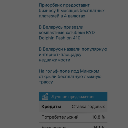
Приорбанк предоставит
бизнесу 6 месяцев бесплатных
платежей в 4 валютах
В Беларусь привезли
компактные хэтчбеки BYD
Dolphin Fashion 410
В Беларуси назвали популярную
интернет-площадку
недвижимости
На гольф-поле под Минском
открыли бесплатную лыжную
трассу
Лучшие предложения
Кредиты
Ставка годовых
Потребительский
10,8 %
Автокредит
16,1 %