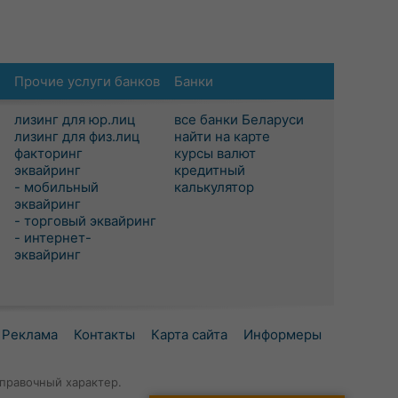
Прочие услуги банков
Банки
лизинг для юр.лиц
все банки Беларуси
лизинг для физ.лиц
найти на карте
факторинг
курсы валют
эквайринг
кредитный
- мобильный
калькулятор
эквайринг
- торговый эквайринг
- интернет-
эквайринг
Реклама
Контакты
Карта сайта
Информеры
правочный характер.