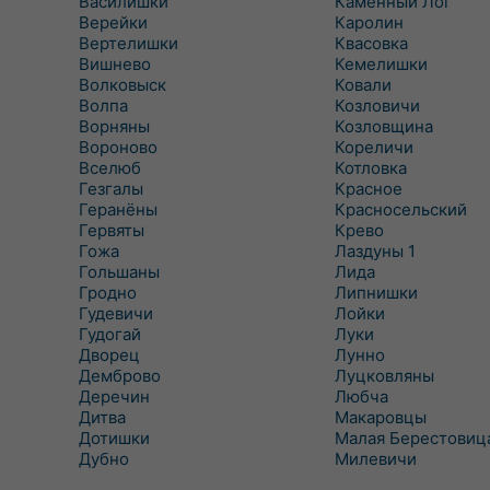
Василишки
Каменный Лог
Верейки
Каролин
Вертелишки
Квасовка
Вишнево
Кемелишки
Волковыск
Ковали
Волпа
Козловичи
Ворняны
Козловщина
Вороново
Кореличи
Вселюб
Котловка
Гезгалы
Красное
Геранёны
Красносельский
Гервяты
Крево
Гожа
Лаздуны 1
Гольшаны
Лида
Гродно
Липнишки
Гудевичи
Лойки
Гудогай
Луки
Дворец
Лунно
Демброво
Луцковляны
Деречин
Любча
Дитва
Макаровцы
Дотишки
Малая Берестовиц
Дубно
Милевичи