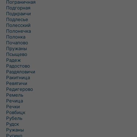
Пограничная
Подгорная
Подкраичи
Подлесье
Полесский
Полонечка
Полонка
Почапово
Пружаны
Псыщево
Радеж
Радостово
Раздяловичи
Ракитница
Ревятичи
Редигерово
Ремель
Речица
Речки
Ровбицк
Рубель
Рудск
Ружаны
Русино