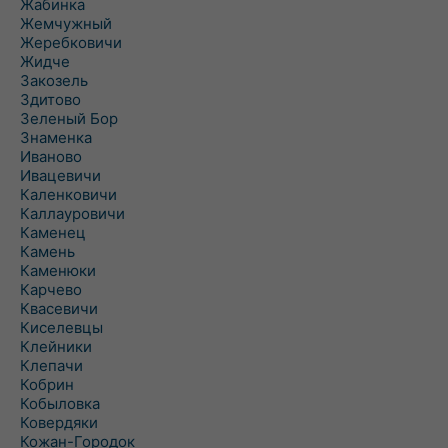
Жабинка
Жемчужный
Жеребковичи
Жидче
Закозель
Здитово
Зеленый Бор
Знаменка
Иваново
Ивацевичи
Каленковичи
Каллауровичи
Каменец
Камень
Каменюки
Карчево
Квасевичи
Киселевцы
Клейники
Клепачи
Кобрин
Кобыловка
Ковердяки
Кожан-Городок