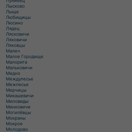
Лунинец
Лысково
Лыще
Любищицы
Люсино
Лядец
Лясковичи
Ляховичи
Ляховцы
Малеч
Малое Городище
Малорита
Мальковичи
Медно
Междулесье
Межлесье
Мерчицы
Микашевичи
Миловиды
Минковичи
Могилёвцы
Мокраны
Мокрое
Молодово