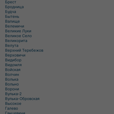
Брест
Бродница
Будча
Бытень
Валище
Велемичи
Великие Луки
Великое Село
Великорита
Велута
Верхний Теребежов
Верховичи
Видибор
Видомля
Войская
Волчин
Волька
Вольно
Ворони
Вулька-2
Вулька-Обровская
Высокое
Галево
Ганцевичи