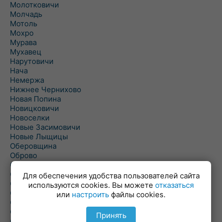
Молотковичи
Молчадь
Мотоль
Мохро
Мурава
Мухавец
Нарутовичи
Нача
Немержа
Нижнее Чернихово
Новая Попина
Новицковичи
Новоселки
Новые Засимовичи
Новые Лыщицы
Оберовщина
Оброво
Огаревичи
Одрижин
Для обеспечения удобства пользователей сайта
Оздамичи
используются cookies. Вы можете
отказаться
Озяты
или
настроить
файлы cookies.
Олтуш
Ольманы
Принять
Ольпень