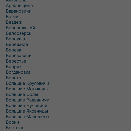
Арабовщина
Барановичи
Батчи
Бездеж
Беловежский
Белоозёрск
Белоуша
Бережное
Береза
Берёзовичи
Берестье
Бобрик
Богдановка
Болота
Большие Круговичи
Большие Мотыкалы
Большие Орлы
Большие Радваничи
Большие Чучевичи
Большие Яковчицы
Большое Малешево
Борки
Бостынь