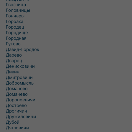
Гвозница
Головчицы
Гончары
Горбаха
Городец
Городище
Городная
Гутово
Давид-Городок
Дарево
Дворец
Денисковичи
Дивин
Дмитровичи
Добромысль
Доманово
Домачево
Доропеевичи
Достоево
Дрогичин
Дружиловичи
Дубой
Дятловичи