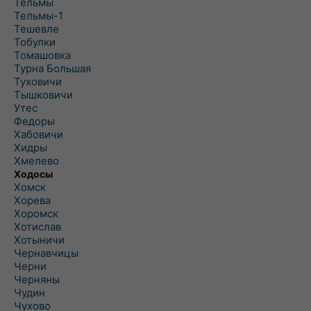
Тельмы
Тельмы-1
Тешевле
Тобулки
Томашовка
Турна Большая
Туховичи
Тышковичи
Утес
Федоры
Хабовичи
Хидры
Хмелево
Ходосы
Хомск
Хорева
Хоромск
Хотислав
Хотыничи
Чернавчицы
Черни
Черняны
Чудин
Чухово