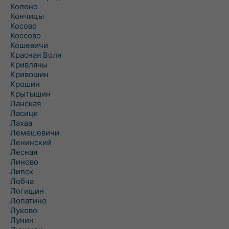
Колено
Кончицы
Косово
Коссово
Кошевичи
Красная Воля
Кривляны
Кривошин
Крошин
Крытышин
Ланская
Ласицк
Лахва
Лемешевичи
Ленинский
Лесная
Линово
Липск
Лобча
Логишин
Лопатино
Луково
Лунин