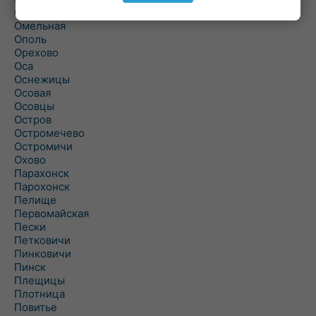
Ольшаны
Омельная
Ополь
Орехово
Оса
Оснежицы
Осовая
Осовцы
Остров
Остромечево
Остромичи
Охово
Парахонск
Парохонск
Пелище
Первомайская
Пески
Петковичи
Пинковичи
Пинск
Плещицы
Плотница
Повитье