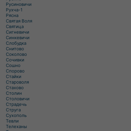
Русиновичи
Рухча-1
Рясна
Святая Воля
Святица
Сигневичи
Синкевичи
Слобудка
Снитово
Соколово
Сочивки
Сошно
Спорово
Стайки
Староволя
Стахово
Столин
Столовичи
Страдечь
Струга
Сухополь
Тевли
Телеханы