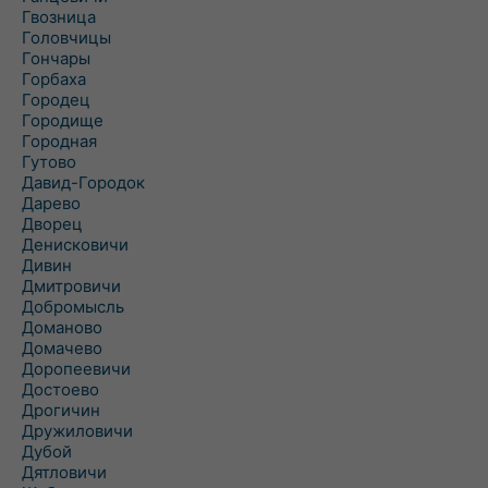
Гвозница
Головчицы
Гончары
Горбаха
Городец
Городище
Городная
Гутово
Давид-Городок
Дарево
Дворец
Денисковичи
Дивин
Дмитровичи
Добромысль
Доманово
Домачево
Доропеевичи
Достоево
Дрогичин
Дружиловичи
Дубой
Дятловичи