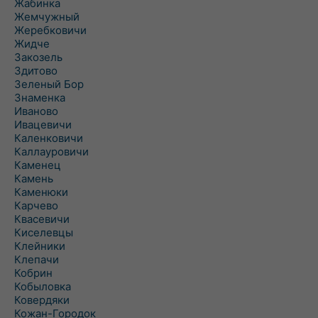
Жабинка
Жемчужный
Жеребковичи
Жидче
Закозель
Здитово
Зеленый Бор
Знаменка
Иваново
Ивацевичи
Каленковичи
Каллауровичи
Каменец
Камень
Каменюки
Карчево
Квасевичи
Киселевцы
Клейники
Клепачи
Кобрин
Кобыловка
Ковердяки
Кожан-Городок