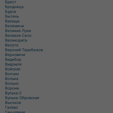
Брест
Бродница
Будча
Бытень
Валище
Велемичи
Великие Луки
Великое Село
Великорита
Велута
Верхний Теребежов
Верховичи
Видибор
Видомля
Войская
Волчин
Волька
Вольно
Ворони
Вулька-2
Вулька-Обровская
Высокое
Галево
Ганцевичи