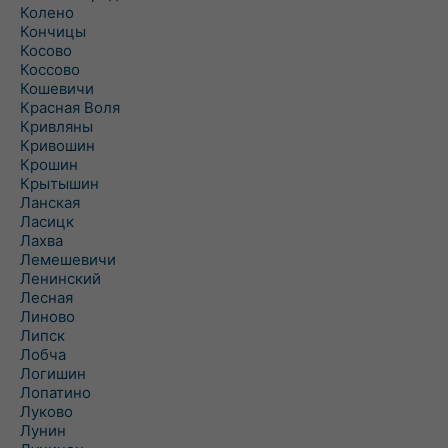
Колено
Кончицы
Косово
Коссово
Кошевичи
Красная Воля
Кривляны
Кривошин
Крошин
Крытышин
Ланская
Ласицк
Лахва
Лемешевичи
Ленинский
Лесная
Линово
Липск
Лобча
Логишин
Лопатино
Луково
Лунин