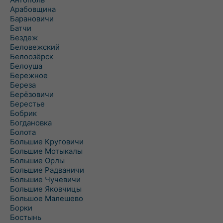
Арабовщина
Барановичи
Батчи
Бездеж
Беловежский
Белоозёрск
Белоуша
Бережное
Береза
Берёзовичи
Берестье
Бобрик
Богдановка
Болота
Большие Круговичи
Большие Мотыкалы
Большие Орлы
Большие Радваничи
Большие Чучевичи
Большие Яковчицы
Большое Малешево
Борки
Бостынь