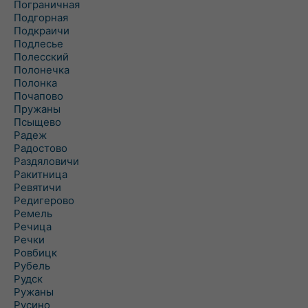
Пограничная
Подгорная
Подкраичи
Подлесье
Полесский
Полонечка
Полонка
Почапово
Пружаны
Псыщево
Радеж
Радостово
Раздяловичи
Ракитница
Ревятичи
Редигерово
Ремель
Речица
Речки
Ровбицк
Рубель
Рудск
Ружаны
Русино