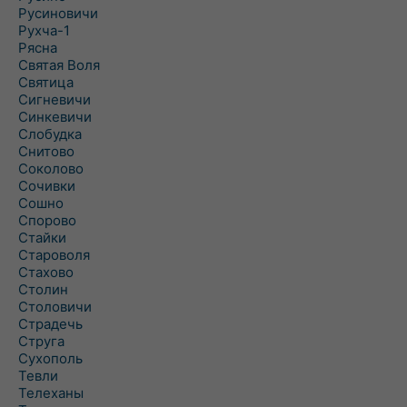
Русиновичи
Рухча-1
Рясна
Святая Воля
Святица
Сигневичи
Синкевичи
Слобудка
Снитово
Соколово
Сочивки
Сошно
Спорово
Стайки
Староволя
Стахово
Столин
Столовичи
Страдечь
Струга
Сухополь
Тевли
Телеханы