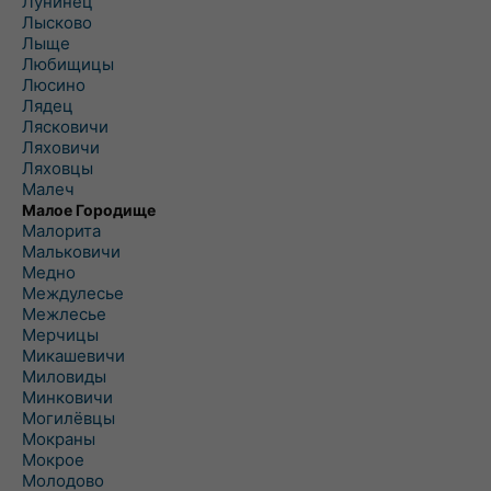
Лунинец
Лысково
Лыще
Любищицы
Люсино
Лядец
Лясковичи
Ляховичи
Ляховцы
Малеч
Малое Городище
Малорита
Мальковичи
Медно
Междулесье
Межлесье
Мерчицы
Микашевичи
Миловиды
Минковичи
Могилёвцы
Мокраны
Мокрое
Молодово