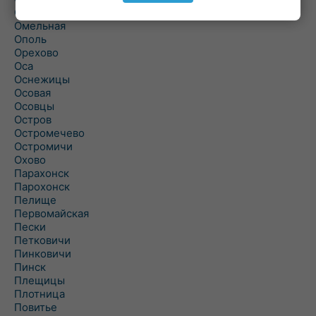
Ольшаны
Омельная
Ополь
Орехово
Оса
Оснежицы
Осовая
Осовцы
Остров
Остромечево
Остромичи
Охово
Парахонск
Парохонск
Пелище
Первомайская
Пески
Петковичи
Пинковичи
Пинск
Плещицы
Плотница
Повитье