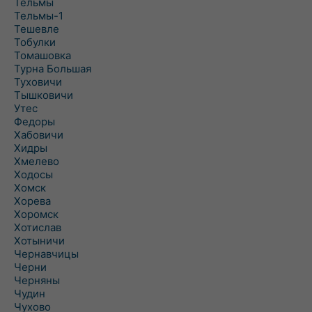
Тельмы
Тельмы-1
Тешевле
Тобулки
Томашовка
Турна Большая
Туховичи
Тышковичи
Утес
Федоры
Хабовичи
Хидры
Хмелево
Ходосы
Хомск
Хорева
Хоромск
Хотислав
Хотыничи
Чернавчицы
Черни
Черняны
Чудин
Чухово