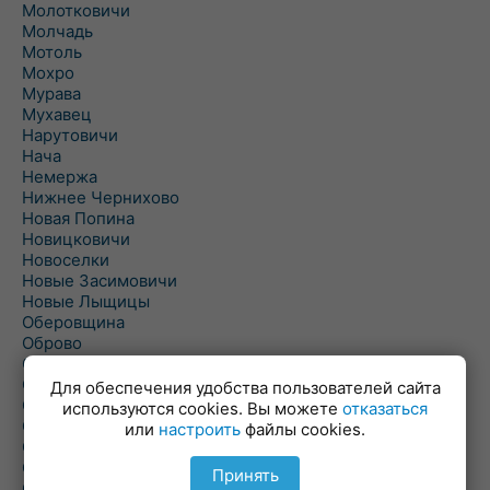
Молотковичи
Молчадь
Мотоль
Мохро
Мурава
Мухавец
Нарутовичи
Нача
Немержа
Нижнее Чернихово
Новая Попина
Новицковичи
Новоселки
Новые Засимовичи
Новые Лыщицы
Оберовщина
Оброво
Огаревичи
Одрижин
Для обеспечения удобства пользователей сайта
Оздамичи
используются cookies. Вы можете
отказаться
Озяты
или
настроить
файлы cookies.
Олтуш
Ольманы
Принять
Ольпень