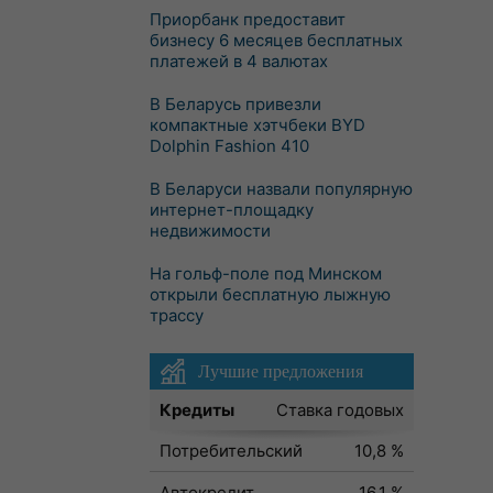
Приорбанк предоставит
бизнесу 6 месяцев бесплатных
платежей в 4 валютах
В Беларусь привезли
компактные хэтчбеки BYD
Dolphin Fashion 410
В Беларуси назвали популярную
интернет-площадку
недвижимости
На гольф-поле под Минском
открыли бесплатную лыжную
трассу
Лучшие предложения
Кредиты
Ставка годовых
Потребительский
10,8 %
Автокредит
16,1 %