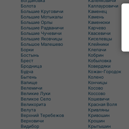
Богдановка
Каленковичи
Болота
Каллауровичи
Большие Круговичи
Каменец
Большие Мотыкалы
Камень
Большие Орлы
Каменюки
Большие Радваничи
Карчево
Большие Чучевичи
Квасевичи
Большие Яковчицы
Киселевцы
Большое Малешево
Клейники
Борки
Клепачи
Бостынь
Кобрин
Брест
Кобыловка
Бродница
Ковердяки
Будча
Кожан-Городок
Бытень
Колено
Валище
Кончицы
Велемичи
Косово
Великие Луки
Коссово
Великое Село
Кошевичи
Великорита
Красная Воля
Велута
Кривляны
Верхний Теребежов
Кривошин
Верховичи
Крошин
Видибор
Крытышин