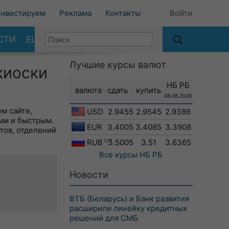
нвестируем
Реклама
Контакты
Войти
СТИ
ЕЩЕ
Лучшие курсы валют
киоски
НБ РБ
валюта
сдать
купить
08.08.2026
м сайте,
USD
2.9455
2.9545
2.9386
ым и быстрым.
EUR
3.4005
3.4085
3.3908
тов, отделений
RUB
100
3.5005
3.51
3.6365
Все курсы
НБ РБ
Новости
ВТБ (Беларусь) и Банк развития
расширили линейку кредитных
решений для СМБ