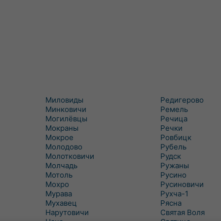
Миловиды
Редигерово
Минковичи
Ремель
Могилёвцы
Речица
Мокраны
Речки
Мокрое
Ровбицк
Молодово
Рубель
Молотковичи
Рудск
Молчадь
Ружаны
Мотоль
Русино
Мохро
Русиновичи
Мурава
Рухча-1
Мухавец
Рясна
Нарутовичи
Святая Воля