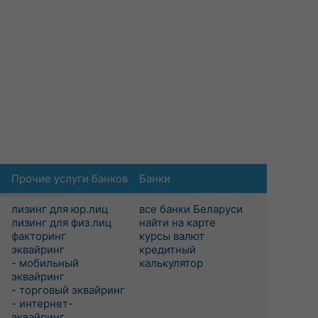
Прочие услуги банков
Банки
лизинг для юр.лиц
все банки Беларуси
лизинг для физ.лиц
найти на карте
факторинг
курсы валют
эквайринг
кредитный
- мобильный
калькулятор
эквайринг
- торговый эквайринг
- интернет-
эквайринг