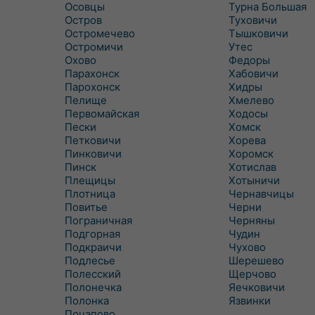
Осовцы
Турна Большая
Остров
Туховичи
Остромечево
Тышковичи
Остромичи
Утес
Охово
Федоры
Парахонск
Хабовичи
Парохонск
Хидры
Пелище
Хмелево
Первомайская
Ходосы
Пески
Хомск
Петковичи
Хорева
Пинковичи
Хоромск
Пинск
Хотислав
Плещицы
Хотыничи
Плотница
Чернавчицы
Повитье
Черни
Пограничная
Черняны
Подгорная
Чудин
Подкраичи
Чухово
Подлесье
Шерешево
Полесский
Щерчово
Полонечка
Яечковичи
Полонка
Язвинки
Почапово