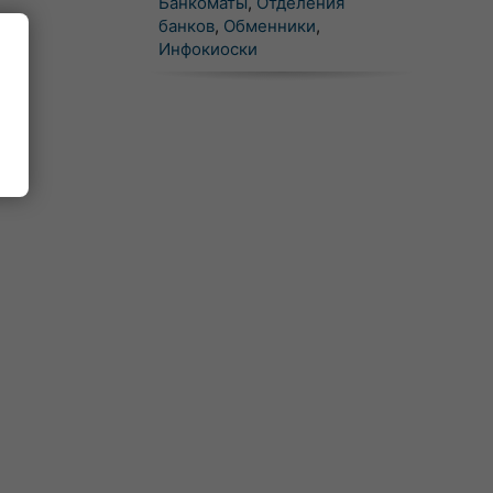
Банкоматы
,
Отделения
банков
,
Обменники
,
Инфокиоски