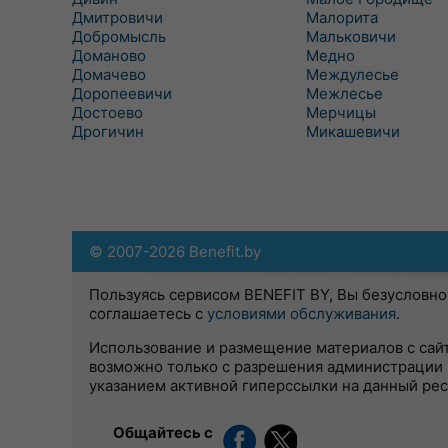
Дмитровичи
Малорита
Добромысль
Мальковичи
Доманово
Медно
Домачево
Междулесье
Доропеевичи
Межлесье
Достоево
Мерчицы
Дрогичин
Микашевичи
© 2007-2026 Benefit.by
Пользуясь сервисом BENEFIT BY, Вы безусловно
соглашаетесь с
условиями обслуживания
.
Использование и размещение материалов с сай
возможно только с разрешения администрации 
указанием активной гиперссылки на данный ре
Общайтесь с