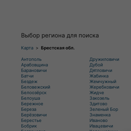
Выбор региона для поиска
Карта
>
Брестская обл.
Антополь
Дружиловичи
Арабовщина
Дубой
Барановичи
Дятловичи
Батчи
Жабинка
Бездеж
Жемчужный
Беловежский
Жеребковичи
Белоозёрск
Жидче
Белоуша
Закозель
Бережное
Здитово
Береза
Зеленый Бор
Берёзовичи
Знаменка
Берестье
Иваново
Бобрик
Ивацевичи