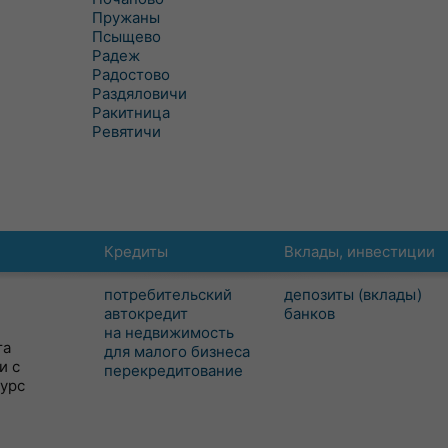
Пружаны
Псыщево
Радеж
Радостово
Раздяловичи
Ракитница
Ревятичи
Кредиты
Вклады, инвестиции
потребительский
депозиты (вклады)
автокредит
банков
на недвижимость
та
для малого бизнеса
и с
перекредитование
сурс