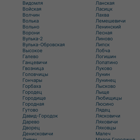
Видомля
Ланская
Войская
Ласицк
Волчин
Лахва
Волька
Лемешевичи
Вольно
Ленинский
Ворони
Лесная
Вулька-2
Линово
Вулька-Обровская
Липск
Высокое
Лобча
Галево
Логишин
Ганцевичи
Лопатино
Гвозница
Луково
Головчицы
Лунин
Гончары
Лунинец
Горбаха
Лысково
Городец
Лыще
Городище
Любищицы
Городная
Люсино
Гутово
Лядец
Давид-Городок
Лясковичи
Дарево
Ляховичи
Дворец
Ляховцы
Денисковичи
Малеч
Дивин
Малое Городище