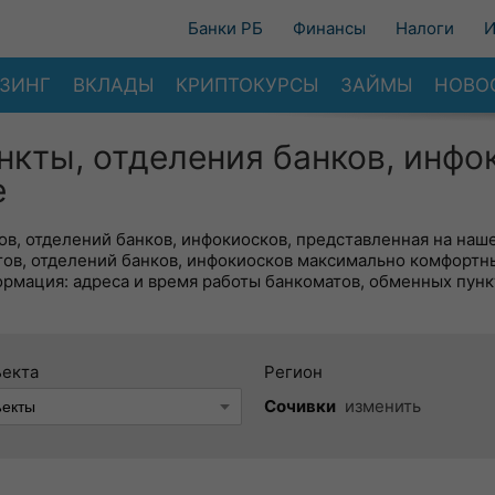
Банки РБ
Финансы
Налоги
И
ЗИНГ
ВКЛАДЫ
КРИПТОКУРСЫ
ЗАЙМЫ
НОВО
нкты, отделения банков, инфо
е
в, отделений банков, инфокиосков, представленная на наше
тов, отделений банков, инфокиосков максимально комфортн
ормация: адреса и время работы банкоматов, обменных пунк
ъекта
Регион
Сочивки
изменить