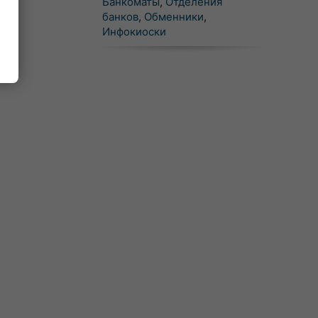
Банкоматы
,
Отделения
банков
,
Обменники
,
Инфокиоски