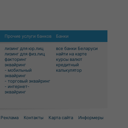
Прочие услуги банков
Банки
лизинг для юр.лиц
все банки Беларуси
лизинг для физ.лиц
найти на карте
факторинг
курсы валют
эквайринг
кредитный
- мобильный
калькулятор
эквайринг
- торговый эквайринг
- интернет-
эквайринг
Реклама
Контакты
Карта сайта
Информеры