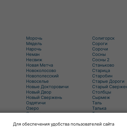
Морочь
Солигорск
Мядель
Сороги
Нарочь
Сорочи
Неман
Сосны
Несвиж
Сосны 2
Новая Метча
Станьково
Новоколосово
Старица
Новополесский
Старобин
Новоселье
Старые Дороги
Новые Докторовичи
Старый Сверже
Новый Двор
Столбцы
Новый Свержень
Сырмеж
Оздятичи
Таль
Озеро
Талька
Озерцо
Танежицы
Околово
Тимковичи
Для обеспечения удобства пользователей сайта
Октябрь
Турец-Бояры