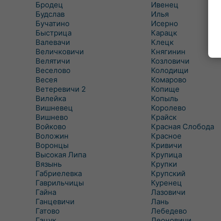
Бродец
Ивенец
Будслав
Илья
Бучатино
Исерно
Быстрица
Карацк
Валевачи
Клецк
Величковичи
Княгинин
Велятичи
Козловичи
Веселово
Колодищи
Весея
Комарово
Ветеревичи 2
Копище
Вилейка
Копыль
Вишневец
Королево
Вишнево
Крайск
Войково
Красная Слобода
Воложин
Красное
Воронцы
Кривичи
Высокая Липа
Крупица
Вязынь
Крупки
Габриелевка
Крупский
Гаврильчицы
Куренец
Гайна
Лазовичи
Ганцевичи
Лань
Гатово
Лебедево
Гацук
Леоновичи