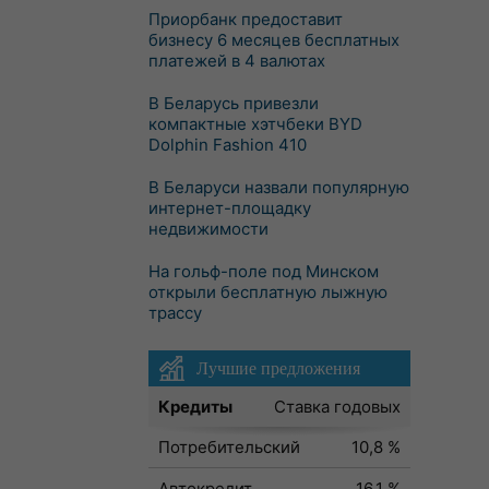
Приорбанк предоставит
бизнесу 6 месяцев бесплатных
платежей в 4 валютах
В Беларусь привезли
компактные хэтчбеки BYD
Dolphin Fashion 410
В Беларуси назвали популярную
интернет-площадку
недвижимости
На гольф-поле под Минском
открыли бесплатную лыжную
трассу
Лучшие предложения
Кредиты
Ставка годовых
Потребительский
10,8 %
Автокредит
16,1 %