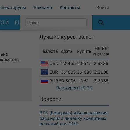
нвестируем
Реклама
Контакты
Войти
СТИ
ЕЩЕ
Лучшие курсы валют
НБ РБ
валюта
сдать
купить
льно
08.08.2026
нкоматов.
USD
2.9455
2.9545
2.9386
EUR
3.4005
3.4085
3.3908
RUB
100
3.5005
3.51
3.6365
Все курсы
НБ РБ
Новости
ВТБ (Беларусь) и Банк развития
расширили линейку кредитных
решений для СМБ