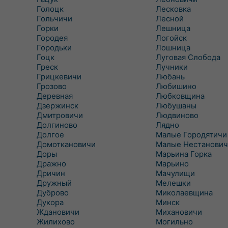
Голоцк
Лесковка
Гольчичи
Лесной
Горки
Лешница
Городея
Логойск
Городьки
Лошница
Гоцк
Луговая Слобода
Греск
Лучники
Грицкевичи
Любань
Грозово
Любишино
Деревная
Любковщина
Дзержинск
Любушаны
Дмитровичи
Людвиново
Долгиново
Лядно
Долгое
Малые Городятичи
Домоткановичи
Малые Нестанович
Доры
Марьина Горка
Дражно
Марьино
Дричин
Мачулищи
Дружный
Мелешки
Дуброво
Миколаевщина
Дукора
Минск
Ждановичи
Михановичи
Жилихово
Могильно