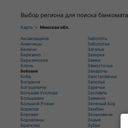
Выбор региона для поиска банкомата
Карта
>
Минская обл.
Аксаковщина
Заболоть
Ананчицы
Заболотье
Беличи
Загалье
Березино
Зазерка
Березинское
Замки
Блонь
Замосточье
Занарочь
Бобовня
Бобр
Заостровечье
Богданов
Заполье
Богушевичи
Заречье
Большая Ухолода
Заславль
Большевик
Заямное
Большой Рожан
Зеленый Бор
Борисов
Зембин
Боровая
Зеньковичи
Боровляны
Знамя
Братково
Зубки