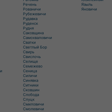
Речень
Языль
Рованичи
Яновичи
Рубежевичи
Рудавка
Руденск
Рудня
Саковщина
Самохваловичи
Сватки
Светлый Бор
Свирь
Свислочь
Селище
Семежево
и
Сеница
Силичи
Синявка
Ситники
Сковшин
Слобода
Слуцк
Смиловичи
Смолевичи