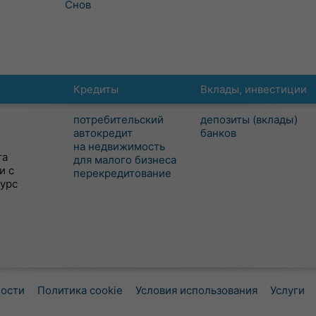
Снов
Кредиты
Вклады, инвестиции
потребительский
депозиты (вклады)
автокредит
банков
на недвижимость
та
для малого бизнеса
и с
перекредитование
сурс
ности
Политика cookie
Условия использования
Услуги