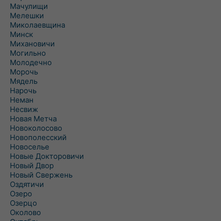
Мачулищи
Мелешки
Миколаевщина
Минск
Михановичи
Могильно
Молодечно
Морочь
Мядель
Нарочь
Неман
Несвиж
Новая Метча
Новоколосово
Новополесский
Новоселье
Новые Докторовичи
Новый Двор
Новый Свержень
Оздятичи
Озеро
Озерцо
Околово