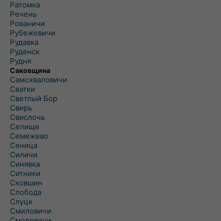
Ратомка
Речень
Рованичи
Рубежевичи
Рудавка
Руденск
Рудня
Саковщина
Самохваловичи
Сватки
Светлый Бор
Свирь
Свислочь
Селище
Семежево
Сеница
Силичи
Синявка
Ситники
Сковшин
Слобода
Слуцк
Смиловичи
Смолевичи