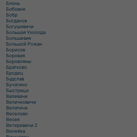
Блонь
Бобовня
Бобр
Богданов
Богушевичи
Большая Ухолода
Большевик
Большой Рожан
Борисов
Боровая
Боровляны
Братково
Бродец
Будслав
Бучатино
Быстрица
Валевачи
Величковичи
Велятичи
Веселово
Весея
Ветеревичи 2
Вилейка
Вишневец