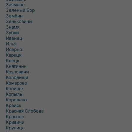
Заямное
Зеленый Бор
Зембин
Зеньковичи
Знамя
Зубки
Ивенец
Илья
Исерно
Карацк
Клецк
Княгинин
Козловичи
Колодищи
Комарово
Копище
Копыль
Королево
Крайск
Красная Слобода
Красное
Кривичи
Крупица