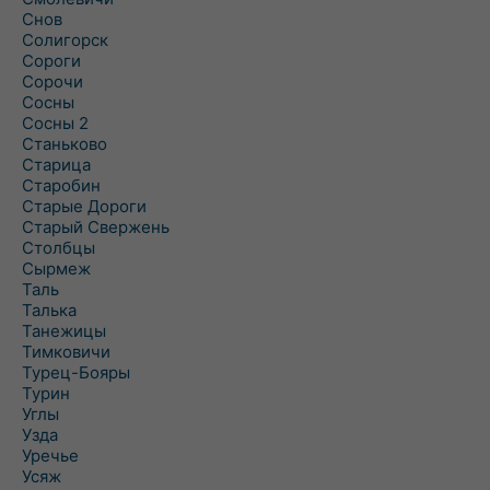
Снов
Солигорск
Сороги
Сорочи
Сосны
Сосны 2
Станьково
Старица
Старобин
Старые Дороги
Старый Свержень
Столбцы
Сырмеж
Таль
Талька
Танежицы
Тимковичи
Турец-Бояры
Турин
Углы
Узда
Уречье
Усяж