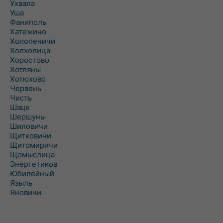
Ухвала
Уша
Фаниполь
Хатежино
Холопеничи
Холхолица
Хоростово
Хотляны
Хотюхово
Червень
Чисть
Шацк
Шершуны
Шиловичи
Щитковичи
Щитомиричи
Щомыслица
Энергетиков
Юбилейный
Языль
Яновичи