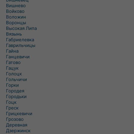
Вишнево
Войково
Воложин
Воронцы
Высокая Липа
Вязынь
Габриелевка
Гаврильчицы
Гайна
Ганцевичи
Гатово
Гацук
Голоцк
Гольчичи
Горки
Городея
Городьки
Гоцк
Греск
Грицкевичи
Грозово
Деревная
Дзержинск