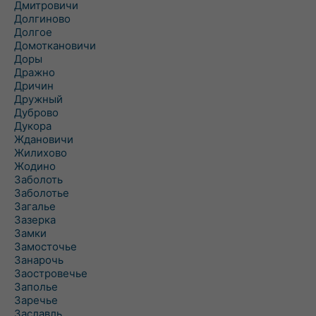
Дмитровичи
Долгиново
Долгое
Домоткановичи
Доры
Дражно
Дричин
Дружный
Дуброво
Дукора
Ждановичи
Жилихово
Жодино
Заболоть
Заболотье
Загалье
Зазерка
Замки
Замосточье
Занарочь
Заостровечье
Заполье
Заречье
Заславль