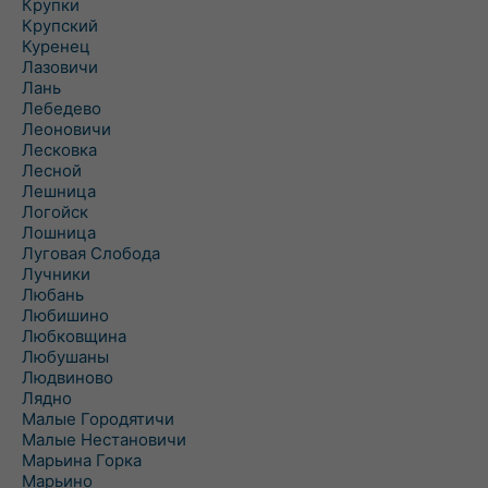
Крупки
Крупский
Куренец
Лазовичи
Лань
Лебедево
Леоновичи
Лесковка
Лесной
Лешница
Логойск
Лошница
Луговая Слобода
Лучники
Любань
Любишино
Любковщина
Любушаны
Людвиново
Лядно
Малые Городятичи
Малые Нестановичи
Марьина Горка
Марьино