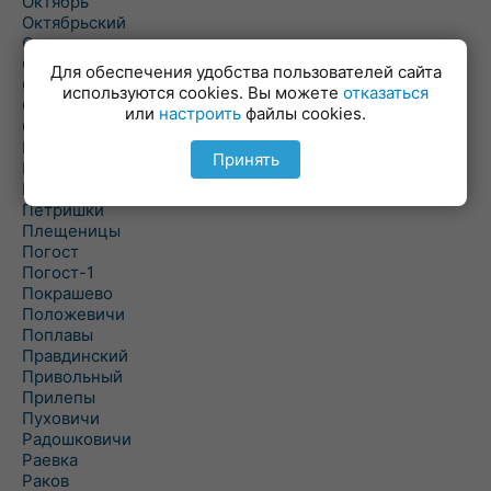
Октябрь
Октябрьский
Олехновичи
Омговичи
Для обеспечения удобства пользователей сайта
Оношки
используются cookies. Вы можете
отказаться
Осовец
или
настроить
файлы cookies.
Острошицкий Городок
Пасека
Принять
Пастовичи
Першаи
Петришки
Плещеницы
Погост
Погост-1
Покрашево
Положевичи
Поплавы
Правдинский
Привольный
Прилепы
Пуховичи
Радошковичи
Раевка
Раков