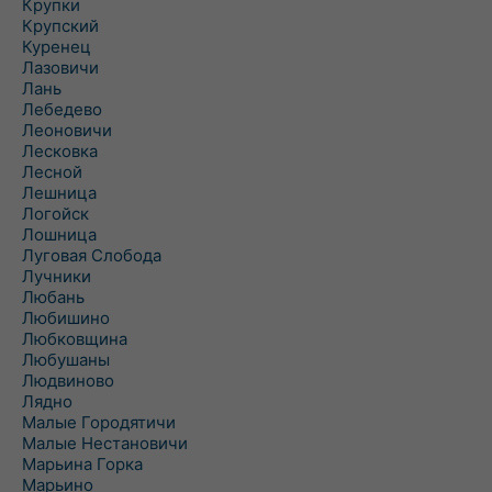
Крупки
Крупский
Куренец
Лазовичи
Лань
Лебедево
Леоновичи
Лесковка
Лесной
Лешница
Логойск
Лошница
Луговая Слобода
Лучники
Любань
Любишино
Любковщина
Любушаны
Людвиново
Лядно
Малые Городятичи
Малые Нестановичи
Марьина Горка
Марьино