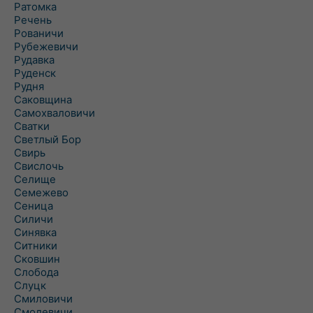
Ратомка
Речень
Рованичи
Рубежевичи
Рудавка
Руденск
Рудня
Саковщина
Самохваловичи
Сватки
Светлый Бор
Свирь
Свислочь
Селище
Семежево
Сеница
Силичи
Синявка
Ситники
Сковшин
Слобода
Слуцк
Смиловичи
Смолевичи