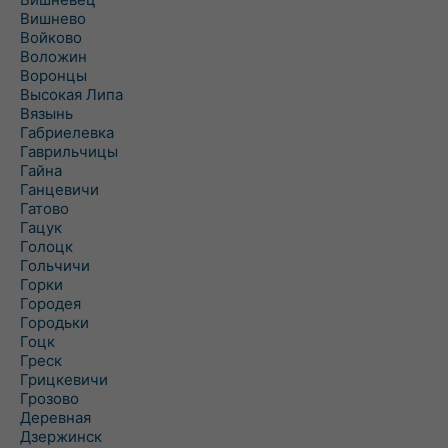
Вишнево
Войково
Воложин
Воронцы
Высокая Липа
Вязынь
Габриелевка
Гаврильчицы
Гайна
Ганцевичи
Гатово
Гацук
Голоцк
Гольчичи
Горки
Городея
Городьки
Гоцк
Греск
Грицкевичи
Грозово
Деревная
Дзержинск