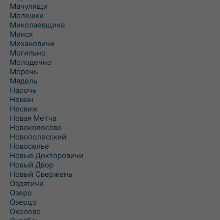
Мачулищи
Мелешки
Миколаевщина
Минск
Михановичи
Могильно
Молодечно
Морочь
Мядель
Нарочь
Неман
Несвиж
Новая Метча
Новоколосово
Новополесский
Новоселье
Новые Докторовичи
Новый Двор
Новый Свержень
Оздятичи
Озеро
Озерцо
Околово