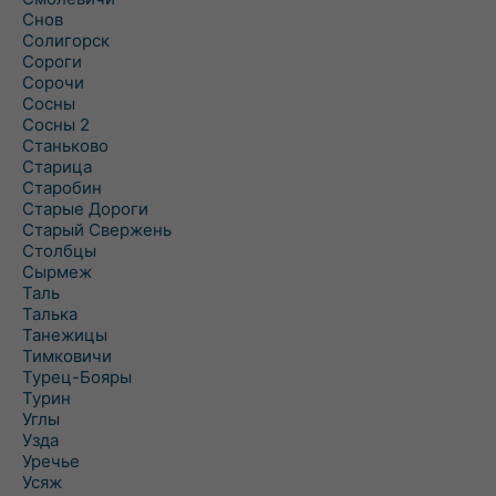
Снов
Солигорск
Сороги
Сорочи
Сосны
Сосны 2
Станьково
Старица
Старобин
Старые Дороги
Старый Свержень
Столбцы
Сырмеж
Таль
Талька
Танежицы
Тимковичи
Турец-Бояры
Турин
Углы
Узда
Уречье
Усяж