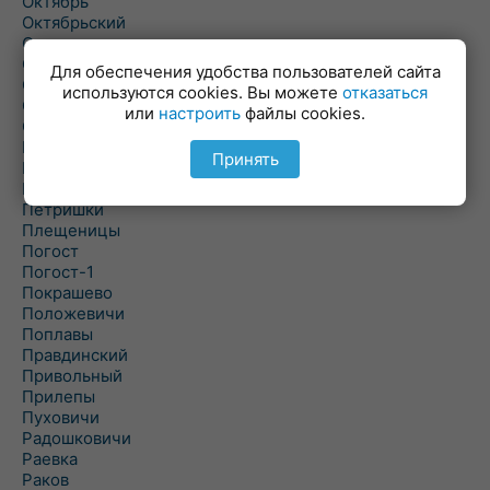
Октябрь
Октябрьский
Олехновичи
Омговичи
Для обеспечения удобства пользователей сайта
Оношки
используются cookies. Вы можете
отказаться
Осовец
или
настроить
файлы cookies.
Острошицкий Городок
Пасека
Принять
Пастовичи
Першаи
Петришки
Плещеницы
Погост
Погост-1
Покрашево
Положевичи
Поплавы
Правдинский
Привольный
Прилепы
Пуховичи
Радошковичи
Раевка
Раков