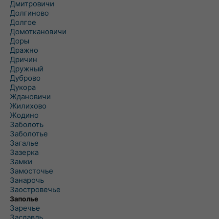
Дмитровичи
Долгиново
Долгое
Домоткановичи
Доры
Дражно
Дричин
Дружный
Дуброво
Дукора
Ждановичи
Жилихово
Жодино
Заболоть
Заболотье
Загалье
Зазерка
Замки
Замосточье
Занарочь
Заостровечье
Заполье
Заречье
Заславль