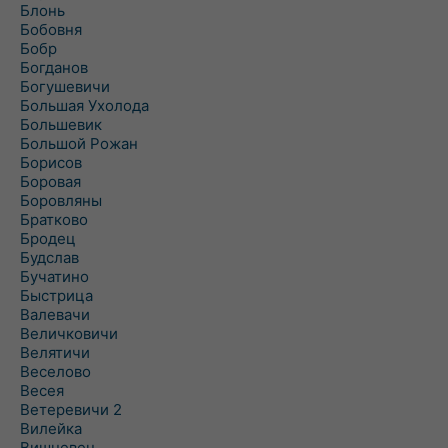
Блонь
Бобовня
Бобр
Богданов
Богушевичи
Большая Ухолода
Большевик
Большой Рожан
Борисов
Боровая
Боровляны
Братково
Бродец
Будслав
Бучатино
Быстрица
Валевачи
Величковичи
Велятичи
Веселово
Весея
Ветеревичи 2
Вилейка
Вишневец