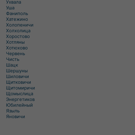
Ухвала
Уша
Фаниполь
Хатежино
Холопеничи
Холхолица
Хоростово
Хотляны
Хотюхово
Червень
Чисть
Шацк
Шершуны
Шиловичи
Щитковичи
Щитомиричи
Щомыслица
Энергетиков
Юбилейный
Языль
Яновичи