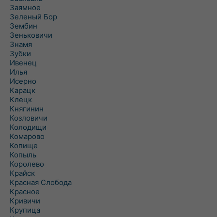
Заямное
Зеленый Бор
Зембин
Зеньковичи
Знамя
Зубки
Ивенец
Илья
Исерно
Карацк
Клецк
Княгинин
Козловичи
Колодищи
Комарово
Копище
Копыль
Королево
Крайск
Красная Слобода
Красное
Кривичи
Крупица