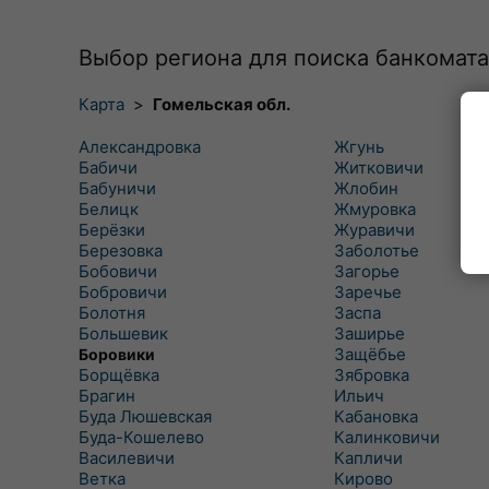
Выбор региона для поиска банкомата
Карта
>
Гомельская обл.
Александровка
Жгунь
Бабичи
Житковичи
Бабуничи
Жлобин
Белицк
Жмуровка
Берёзки
Журавичи
Березовка
Заболотье
Бобовичи
Загорье
Бобровичи
Заречье
Болотня
Заспа
Большевик
Заширье
Защёбье
Боровики
Борщёвка
Зябровка
Брагин
Ильич
Буда Люшевская
Кабановка
Буда-Кошелево
Калинковичи
Василевичи
Капличи
Ветка
Кирово