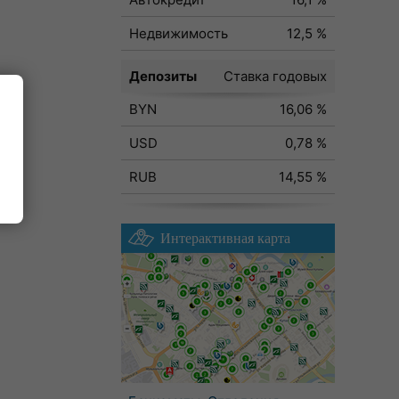
Недвижимость
12,5 %
Депозиты
Ставка годовых
BYN
16,06 %
ода
USD
0,78 %
RUB
14,55 %
Интерактивная карта