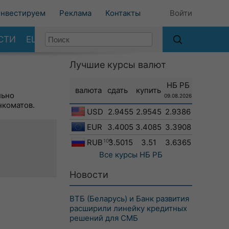
нвестируем
Реклама
Контакты
Войти
СТИ
ЕЩЕ
Лучшие курсы валют
НБ РБ
валюта
сдать
купить
льно
09.08.2026
нкоматов.
USD
2.9455
2.9545
2.9386
EUR
3.4005
3.4085
3.3908
RUB
100
3.5015
3.51
3.6365
Все курсы
НБ РБ
Новости
ВТБ (Беларусь) и Банк развития
расширили линейку кредитных
решений для СМБ