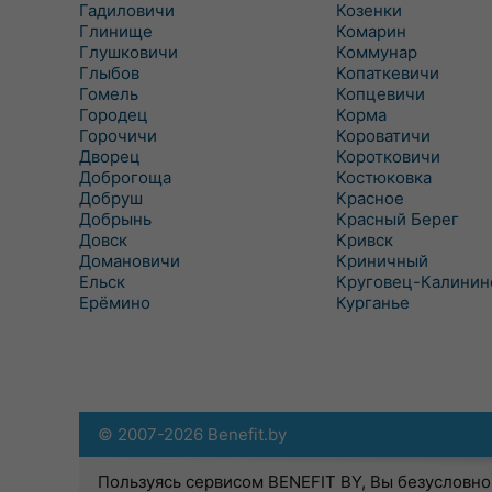
Гадиловичи
Козенки
Глинище
Комарин
Глушковичи
Коммунар
Глыбов
Копаткевичи
Гомель
Копцевичи
Городец
Корма
Горочичи
Короватичи
Дворец
Коротковичи
Доброгоща
Костюковка
Добруш
Красное
Добрынь
Красный Берег
Довск
Кривск
Домановичи
Криничный
Ельск
Круговец-Калинин
Ерёмино
Курганье
© 2007-2026 Benefit.by
Пользуясь сервисом BENEFIT BY, Вы безусловно