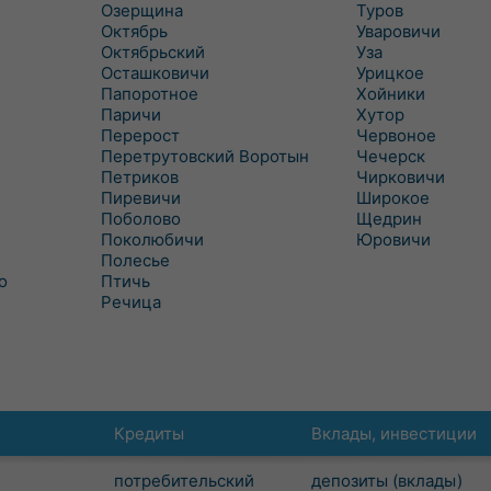
Озерщина
Туров
Октябрь
Уваровичи
Октябрьский
Уза
Осташковичи
Урицкое
Папоротное
Хойники
Паричи
Хутор
Перерост
Червоное
Перетрутовский Воротын
Чечерск
Петриков
Чирковичи
Пиревичи
Широкое
Поболово
Щедрин
Поколюбичи
Юровичи
Полесье
о
Птичь
Речица
Кредиты
Вклады, инвестиции
потребительский
депозиты (вклады)