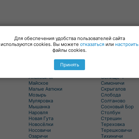
Для обеспечения удобства пользователей сайта
Куритичи
Ровенская Слоб
используются cookies. Вы можете
отказаться
или
настроить
Лельчицы
Рогачев
файлы cookies.
Липов
Рогинь
Лиски
Рудня
Принять
Лоев
Савичи
Лукский
Светлогорск
Лясковичи
Селище-1
Майское
Симоничи
Малые Автюки
Скрыгалов
Мозырь
Слобода
Муляровка
Солтаново
Мышанка
Сосновый Бор
Наровля
Столбун
Новая Гута
Стрешин
Новосёлки
Тереховка
Носовичи
Терешковичи
Озаричи
Тихиничи