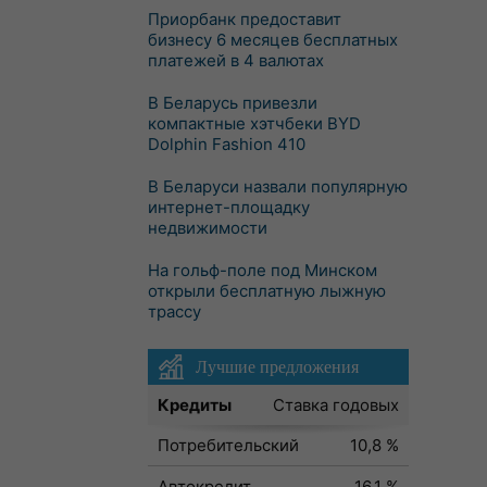
Приорбанк предоставит
бизнесу 6 месяцев бесплатных
платежей в 4 валютах
В Беларусь привезли
компактные хэтчбеки BYD
Dolphin Fashion 410
В Беларуси назвали популярную
интернет-площадку
недвижимости
На гольф-поле под Минском
открыли бесплатную лыжную
трассу
Лучшие предложения
Кредиты
Ставка годовых
Потребительский
10,8 %
Автокредит
16,1 %