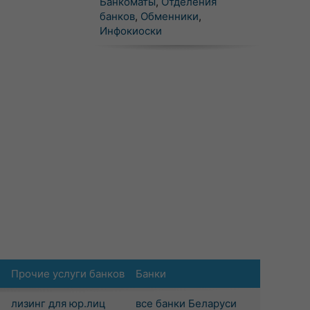
Банкоматы
,
Отделения
банков
,
Обменники
,
Инфокиоски
Прочие услуги банков
Банки
лизинг для юр.лиц
все банки Беларуси