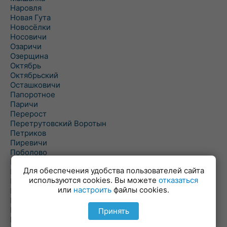
Наровля
Новая Гута
Новосёлки
Носовичи
Озаричи
Озерщина
Октябрь
Октябрьский
Осташковичи
Папоротное
Паричи
Перерост
Перетрутовский Воротын
Петриков
Пиревичи
Поболово
Поколюбичи
Для обеспечения удобства пользователей сайта
Полесье
используются cookies. Вы можете
отказаться
Птичь
или
настроить
файлы cookies.
Речица
Ровенская Слобода
Рогачев
Принять
Рогинь