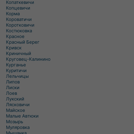
Копаткевичи
Копцевичи
Корма
Короватичи
Коротковичи
Костюковка
Красное
Красный Берег
Кривск
Криничный
Круговец-Калинино
Курганье
Куритичи
Лельчицы
Липов
Лиски
Лоев
Лукский
Лясковичи
Майское
Малые Автюки
Мозырь
Муляровка
Мышанка