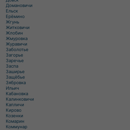
Домановичи
Ельск
Ерёмино
Жгунь
Житковичи
Жлобин
Жмуровка
Журавичи
Заболотье
Загорье
Заречье
Заспа
Заширье
Защёбье
Зябровка
Ильич
Кабановка
Калинковичи
Капличи
Кирово
Козенки
Комарин
Коммунар