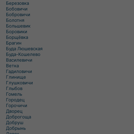
Березовка
Бобовичи
Бобровичи
Болотня
Большевик
Боровики
Борщёвка
Брагин
Буда Люшевская
Буда-Кошелево
Василевичи
Ветка
Гадиловичи
Глинище
Глушковичи
Глыбов
Гомель
Городец
Горочичи
Дворец
Доброгоща
Добруш
Добрынь
Довск