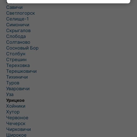
Рудня
Савичи
Светлогорск
Селище-1
Симоничи
Скрыгалов
Слобода
Солтаново
Сосновый Бор
Столбун
Стрешин
Тереховка
Терешковичи
Тихиничи
Туров
Уваровичи
Уза
Урицкое
Хойники
Хутор
Червоное
Чечерск
Чирковичи
Широкое