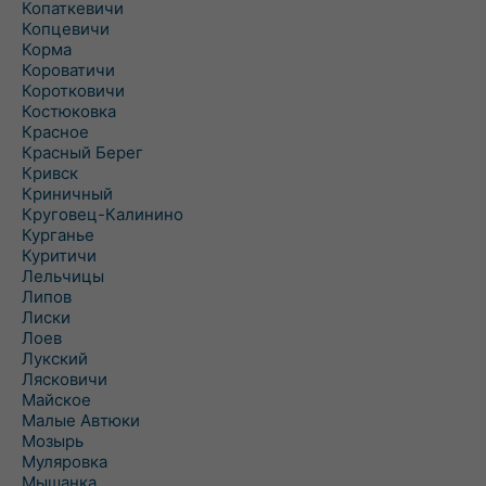
Копаткевичи
Копцевичи
Корма
Короватичи
Коротковичи
Костюковка
Красное
Красный Берег
Кривск
Криничный
Круговец-Калинино
Курганье
Куритичи
Лельчицы
Липов
Лиски
Лоев
Лукский
Лясковичи
Майское
Малые Автюки
Мозырь
Муляровка
Мышанка