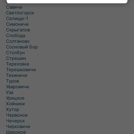
Рудня
Савичи
Светлогорск
Селище-1
Симоничи
Скрыгалов
Слобода
Солтаново
Сосновый Бор
Столбун
Стрешин
Тереховка
Терешковичи
Тихиничи
Туров
Уваровичи
Уза
Урицкое
Хойники
Хутор
Червоное
Чечерск
Чирковичи
Широкое