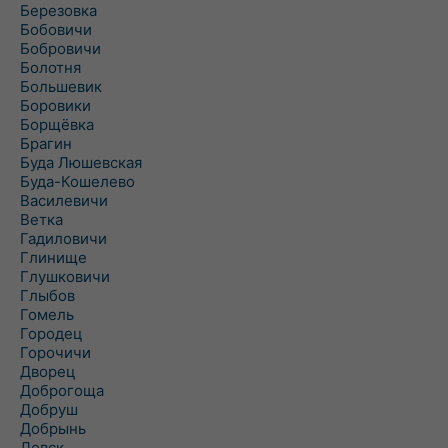
Березовка
Бобовичи
Бобровичи
Болотня
Большевик
Боровики
Борщёвка
Брагин
Буда Люшевская
Буда-Кошелево
Василевичи
Ветка
Гадиловичи
Глинище
Глушковичи
Глыбов
Гомель
Городец
Горочичи
Дворец
Доброгоща
Добруш
Добрынь
Довск