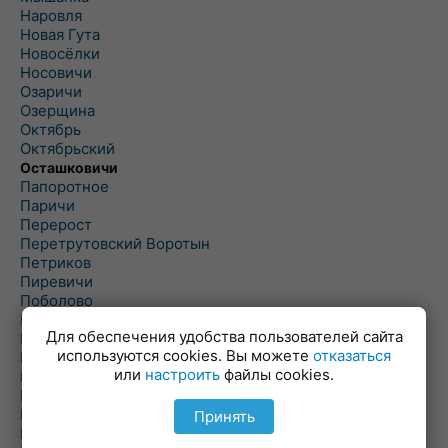
Наровля
Новая Гута
Новосёлки
Носовичи
Озаричи
Озерщина
Октябрь
Октябрьский
Осташковичи
Папоротное
Паричи
Перерост
Перетрутовский Воротын
Петриков
Пиревичи
Поболово
Поколюбичи
Для обеспечения удобства пользователей сайта
Полесье
используются cookies. Вы можете
отказаться
Птичь
или
настроить
файлы cookies.
Речица
Ровенская Слобода
Рогачев
Принять
Рогинь