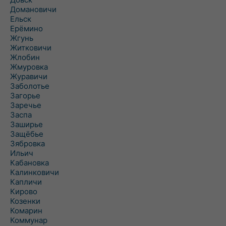
Домановичи
Ельск
Ерёмино
Жгунь
Житковичи
Жлобин
Жмуровка
Журавичи
Заболотье
Загорье
Заречье
Заспа
Заширье
Защёбье
Зябровка
Ильич
Кабановка
Калинковичи
Капличи
Кирово
Козенки
Комарин
Коммунар