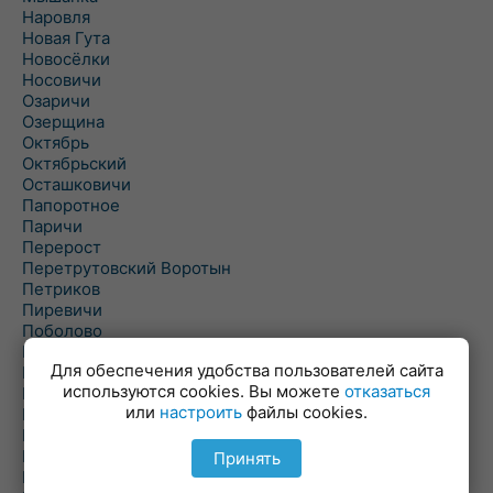
Наровля
Новая Гута
Новосёлки
Носовичи
Озаричи
Озерщина
Октябрь
Октябрьский
Осташковичи
Папоротное
Паричи
Перерост
Перетрутовский Воротын
Петриков
Пиревичи
Поболово
Поколюбичи
Для обеспечения удобства пользователей сайта
Полесье
используются cookies. Вы можете
отказаться
Птичь
или
настроить
файлы cookies.
Речица
Ровенская Слобода
Рогачев
Принять
Рогинь