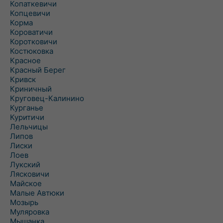
Копаткевичи
Копцевичи
Корма
Короватичи
Коротковичи
Костюковка
Красное
Красный Берег
Кривск
Криничный
Круговец-Калинино
Курганье
Куритичи
Лельчицы
Липов
Лиски
Лоев
Лукский
Лясковичи
Майское
Малые Автюки
Мозырь
Муляровка
Мышанка