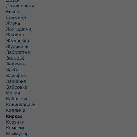
Домановичи
Ельск
Ерёмино
Жгунь
Житковичи
Жлобин
Жмуровка
Журавичи
Заболотье
Загорье
Заречье
Заспа
Заширье
Защёбье
Зябровка
Ильич
Кабановка
Калинковичи
Капличи
Кирово
Козенки
Комарин
Коммунар