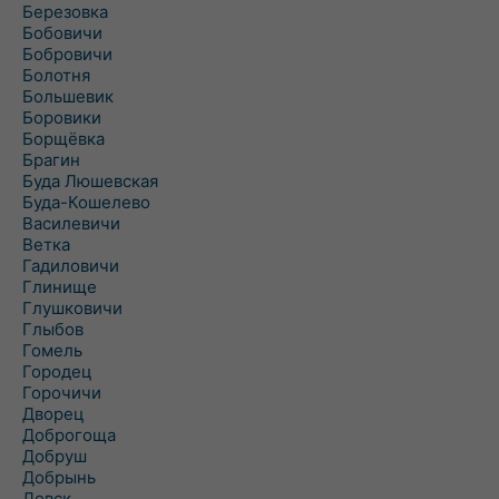
Березовка
Бобовичи
Бобровичи
Болотня
Большевик
Боровики
Борщёвка
Брагин
Буда Люшевская
Буда-Кошелево
Василевичи
Ветка
Гадиловичи
Глинище
Глушковичи
Глыбов
Гомель
Городец
Горочичи
Дворец
Доброгоща
Добруш
Добрынь
Довск