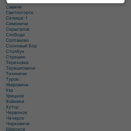
Рудня
Савичи
Светлогорск
Селище-1
Симоничи
Скрыгалов
Слобода
Солтаново
Сосновый Бор
Столбун
Стрешин
Тереховка
Терешковичи
Тихиничи
Туров
Уваровичи
Уза
Урицкое
Хойники
Хутор
Червоное
Чечерск
Чирковичи
Широкое