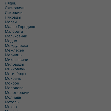
Лядец
Лясковичи
Ляховичи
Ляховцы
Малеч
Малое Городище
Малорита
Мальковичи
Медно
Междулесье
Межлесье
Мерчицы
Микашевичи
Миловиды
Минковичи
Могилёвцы
Мокраны
Мокрое
Молодово
Молотковичи
Молчадь
Мотоль
Мохро