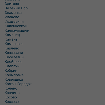
Здитово
Зеленый Бор
Знаменка
Иваново
Ивацевичи
Каленковичи
Каллауровичи
Каменец
Камень
Каменюки
Карчево
Квасевичи
Киселевцы
Клейники
Клепачи
Кобрин
Кобыловка
Ковердяки
Кожан-Городок
Колено
Кончицы
Косово
Коссово