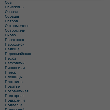
Оса
Оснежицы
Осовая
Осовцы
Остров
Остромечево
Остромичи
Охово
Парахонск
Парохонск
Пелище
Первомайская
Пески
Петковичи
Пинковичи
Пинск
Плещицы
Плотница
Повитье
Пограничная
Подгорная
Подкраичи
Подлесье
Полесский