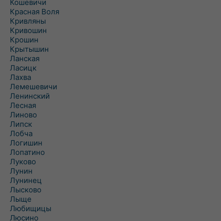
Кошевичи
Красная Воля
Кривляны
Кривошин
Крошин
Крытышин
Ланская
Ласицк
Лахва
Лемешевичи
Ленинский
Лесная
Линово
Липск
Лобча
Логишин
Лопатино
Луково
Лунин
Лунинец
Лысково
Лыще
Любищицы
Люсино