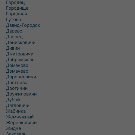
Городец
Городище
Городная
Гутово
Давид-Городок
Дарево
Дворец
Денисковичи
Дивин
Дмитровичи
Добромысль
Доманово
Домачево
Доропеевичи
Достоево
Дрогичин
Дружиловичи
Дубой
Дятловичи
Жабинка
Жемчужный
Жеребковичи
Жидче
Закозель