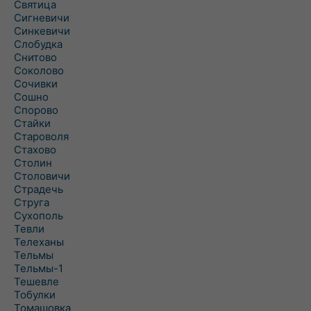
Святица
Сигневичи
Синкевичи
Слобудка
Снитово
Соколово
Сочивки
Сошно
Спорово
Стайки
Староволя
Стахово
Столин
Столовичи
Страдечь
Струга
Сухополь
Тевли
Телеханы
Тельмы
Тельмы-1
Тешевле
Тобулки
Томашовка