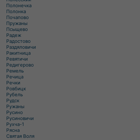
Полонечка
Полонка
Почапово
Пружаны
Псыщево
Радеж
Радостово
Раздяловичи
Ракитница
Ревятичи
Редигерово
Ремель
Речица
Речки
Ровбицк
Рубель
Рудск
Ружаны
Русино
Русиновичи
Рухча-1
Рясна
Святая Воля