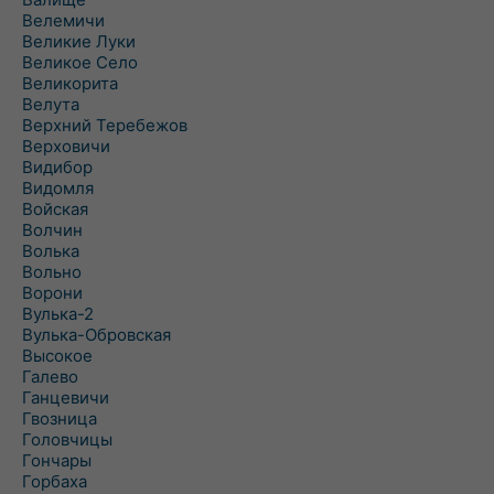
Велемичи
Великие Луки
Великое Село
Великорита
Велута
Верхний Теребежов
Верховичи
Видибор
Видомля
Войская
Волчин
Волька
Вольно
Ворони
Вулька-2
Вулька-Обровская
Высокое
Галево
Ганцевичи
Гвозница
Головчицы
Гончары
Горбаха