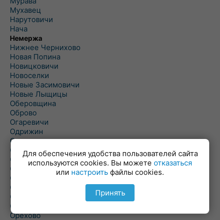
Мурава
Мухавец
Нарутовичи
Нача
Немержа
Нижнее Чернихово
Новая Попина
Новицковичи
Новоселки
Новые Засимовичи
Новые Лыщицы
Оберовщина
Оброво
Огаревичи
Одрижин
Оздамичи
Озяты
Для обеспечения удобства пользователей сайта
Олтуш
используются cookies. Вы можете
отказаться
Ольманы
или
настроить
файлы cookies.
Ольпень
Ольшаны
Принять
Омельная
Ополь
Орехово