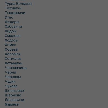
Турна Большая
Туховичи
Тышковичи
Утес
Федоры
Хабовичи
Хидры
Хмелево
Ходосы
Хомск
Хорева
Хоромск
Хотислав
Хотыничи
Чернавчицы
Черни
Черняны
Чудин
Чухово
Шерешево
Щерчово
Яечковичи
Язвинки