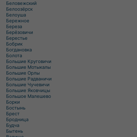
Беловежский
Белоозёрск
Белоуша
Бережное
Береза
Берёзовичи
Берестье
Бобрик
Богдановка
Болота
Большие Круговичи
Большие Мотыкалы
Большие Орлы
Большие Радваничи
Большие Чучевичи
Большие Яковчицы
Большое Малешево
Борки
Бостынь
Брест
Бродница
Будча
Бытень
Валище