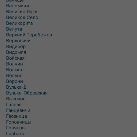
Велемичи
Великие Луки
Великое Село
Великорита
Велута
Верхний Теребежов
Верховичи
Видибор
Видомля
Войская
Волчин
Волька
Вольно
Ворони
Вулька-2
Вулька-Обровская
Высокое
Галево
Ганцевичи
Гвозница
Головчицы
Гончары
Горбаха