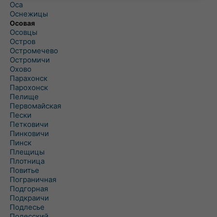
Оса
Оснежицы
Осовая
Осовцы
Остров
Остромечево
Остромичи
Охово
Парахонск
Парохонск
Пелище
Первомайская
Пески
Петковичи
Пинковичи
Пинск
Плещицы
Плотница
Повитье
Пограничная
Подгорная
Подкраичи
Подлесье
Полесский