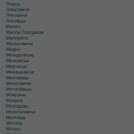
Лядец
Лясковичи
Ляховичи
Ляховцы
Малеч
Малое Городище
Малорита
Мальковичи
Медно
Междулесье
Межлесье
Мерчицы
Микашевичи
Миловиды
Минковичи
Могилёвцы
Мокраны
Мокрое
Молодово
Молотковичи
Молчадь
Мотоль
Мохро