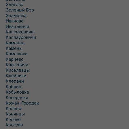
Здитово
Зеленый Бор
Знаменка
Иваново
Ивацевичи
Каленковичи
Каллауровичи
Каменец
Камень
Каменюки
Карчево
Квасевичи
Киселевцы
Клейники
Клепачи
Кобрин
Кобыловка
Ковердяки
Кожан-Городок
Колено
Кончицы
Косово
Коссово