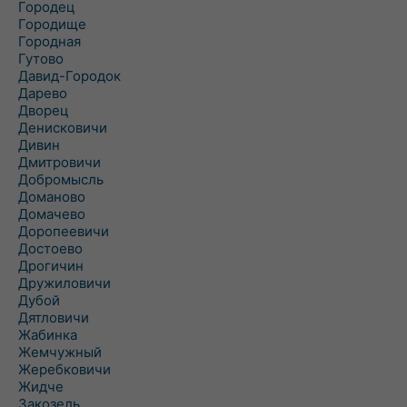
Городец
Городище
Городная
Гутово
Давид-Городок
Дарево
Дворец
Денисковичи
Дивин
Дмитровичи
Добромысль
Доманово
Домачево
Доропеевичи
Достоево
Дрогичин
Дружиловичи
Дубой
Дятловичи
Жабинка
Жемчужный
Жеребковичи
Жидче
Закозель