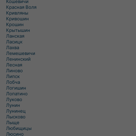
Кошевичи
Красная Воля
Кривляны
Кривошин
Крошин
Крытышин
Ланская
Ласицк
Лахва
Лемешевичи
Ленинский
Лесная
Линово
Липск
Лобча
Логишин
Лопатино
Луково
Лунин
Лунинец
Лысково
Лыще
Любищицы
Люсино