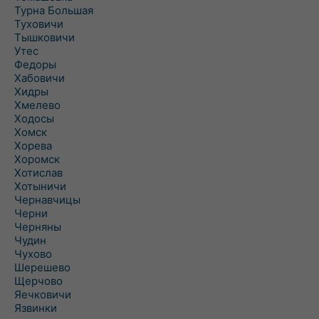
Турна Большая
Туховичи
Тышковичи
Утес
Федоры
Хабовичи
Хидры
Хмелево
Ходосы
Хомск
Хорева
Хоромск
Хотислав
Хотыничи
Чернавчицы
Черни
Черняны
Чудин
Чухово
Шерешево
Щерчово
Яечковичи
Язвинки