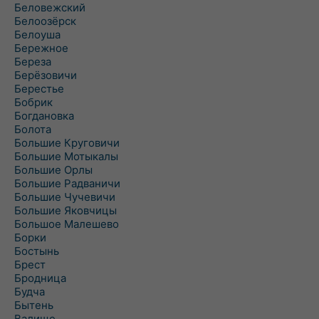
Беловежский
Белоозёрск
Белоуша
Бережное
Береза
Берёзовичи
Берестье
Бобрик
Богдановка
Болота
Большие Круговичи
Большие Мотыкалы
Большие Орлы
Большие Радваничи
Большие Чучевичи
Большие Яковчицы
Большое Малешево
Борки
Бостынь
Брест
Бродница
Будча
Бытень
Валище