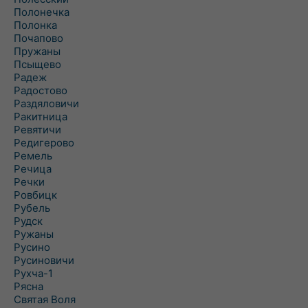
Полонечка
Полонка
Почапово
Пружаны
Псыщево
Радеж
Радостово
Раздяловичи
Ракитница
Ревятичи
Редигерово
Ремель
Речица
Речки
Ровбицк
Рубель
Рудск
Ружаны
Русино
Русиновичи
Рухча-1
Рясна
Святая Воля