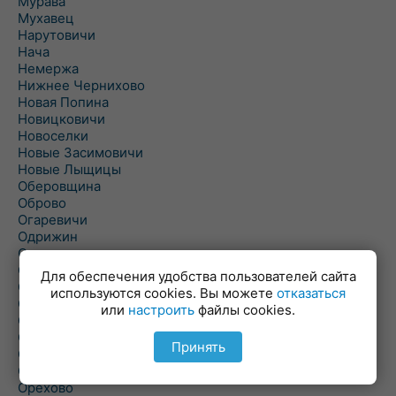
Мурава
Мухавец
Нарутовичи
Нача
Немержа
Нижнее Чернихово
Новая Попина
Новицковичи
Новоселки
Новые Засимовичи
Новые Лыщицы
Оберовщина
Оброво
Огаревичи
Одрижин
Оздамичи
Озяты
Для обеспечения удобства пользователей сайта
Олтуш
используются cookies. Вы можете
отказаться
Ольманы
или
настроить
файлы cookies.
Ольпень
Ольшаны
Принять
Омельная
Ополь
Орехово