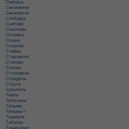
Святица
Сигневичи
Синкевичи
Слобудка
Снитово
Соколово
Сочивки
Сошно
Спорово
Стайки
Староволя
Стахово
Столин
Столовичи
Страдечь
Струга
Сухополь
Тевли
Телеханы
Тельмы
Тельмы-1
Тешевле
Тобулки
Томашовка