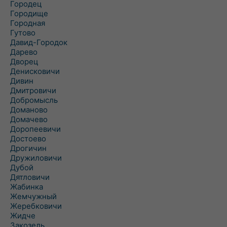
Городец
Городище
Городная
Гутово
Давид-Городок
Дарево
Дворец
Денисковичи
Дивин
Дмитровичи
Добромысль
Доманово
Домачево
Доропеевичи
Достоево
Дрогичин
Дружиловичи
Дубой
Дятловичи
Жабинка
Жемчужный
Жеребковичи
Жидче
Закозель