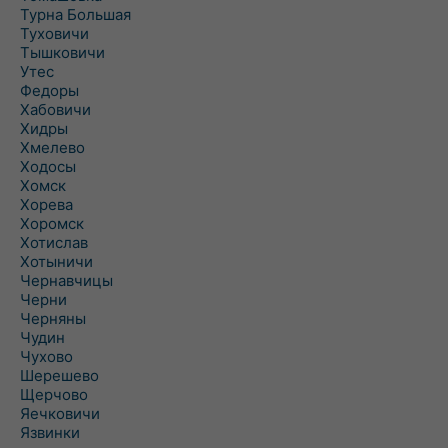
Турна Большая
Туховичи
Тышковичи
Утес
Федоры
Хабовичи
Хидры
Хмелево
Ходосы
Хомск
Хорева
Хоромск
Хотислав
Хотыничи
Чернавчицы
Черни
Черняны
Чудин
Чухово
Шерешево
Щерчово
Яечковичи
Язвинки