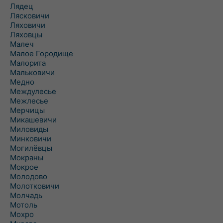
Лядец
Лясковичи
Ляховичи
Ляховцы
Малеч
Малое Городище
Малорита
Мальковичи
Медно
Междулесье
Межлесье
Мерчицы
Микашевичи
Миловиды
Минковичи
Могилёвцы
Мокраны
Мокрое
Молодово
Молотковичи
Молчадь
Мотоль
Мохро