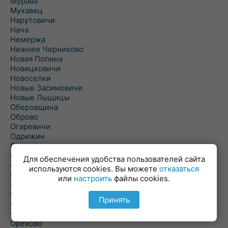
Мурава
Мухавец
Нарутовичи
Нача
Немержа
Нижнее Чернихово
Новая Попина
Новицковичи
Новоселки
Новые Засимовичи
Новые Лыщицы
Оберовщина
Оброво
Огаревичи
Одрижин
Оздамичи
Озяты
Для обеспечения удобства пользователей сайта
Олтуш
используются cookies. Вы можете
отказаться
Ольманы
или
настроить
файлы cookies.
Ольпень
Ольшаны
Принять
Омельная
Ополь
Орехово