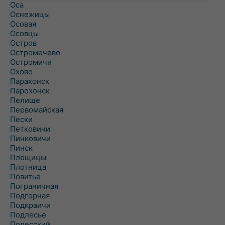
Оса
Оснежицы
Осовая
Осовцы
Остров
Остромечево
Остромичи
Охово
Парахонск
Парохонск
Пелище
Первомайская
Пески
Петковичи
Пинковичи
Пинск
Плещицы
Плотница
Повитье
Пограничная
Подгорная
Подкраичи
Подлесье
Полесский