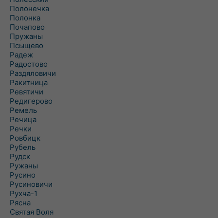
Полонечка
Полонка
Почапово
Пружаны
Псыщево
Радеж
Радостово
Раздяловичи
Ракитница
Ревятичи
Редигерово
Ремель
Речица
Речки
Ровбицк
Рубель
Рудск
Ружаны
Русино
Русиновичи
Рухча-1
Рясна
Святая Воля