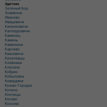
Здитово
Зеленый Бор
Знаменка
Иваново
Ивацевичи
Каленковичи
Каллауровичи
Каменец
Камень
Каменюки
Карчево
Квасевичи
Киселевцы
Клейники
Клепачи
Кобрин
Кобыловка
Ковердяки
Кожан-Городок
Колено
Кончицы
Косово
Коссово