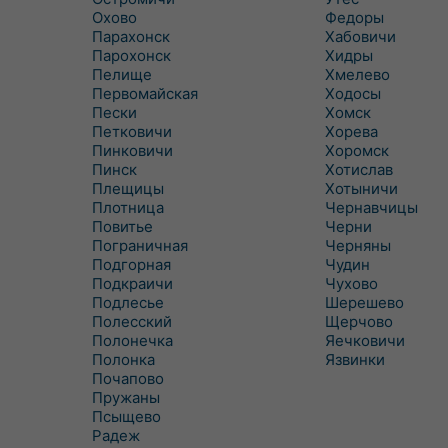
Охово
Федоры
Парахонск
Хабовичи
Парохонск
Хидры
Пелище
Хмелево
Первомайская
Ходосы
Пески
Хомск
Петковичи
Хорева
Пинковичи
Хоромск
Пинск
Хотислав
Плещицы
Хотыничи
Плотница
Чернавчицы
Повитье
Черни
Пограничная
Черняны
Подгорная
Чудин
Подкраичи
Чухово
Подлесье
Шерешево
Полесский
Щерчово
Полонечка
Яечковичи
Полонка
Язвинки
Почапово
Пружаны
Псыщево
Радеж