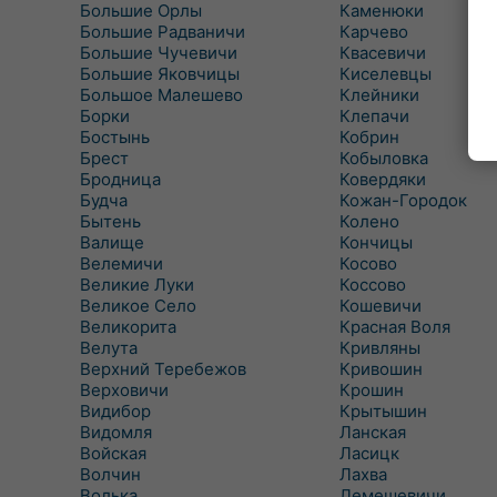
Большие Орлы
Каменюки
Большие Радваничи
Карчево
Большие Чучевичи
Квасевичи
Большие Яковчицы
Киселевцы
Большое Малешево
Клейники
Борки
Клепачи
Бостынь
Кобрин
Брест
Кобыловка
Бродница
Ковердяки
Будча
Кожан-Городок
Бытень
Колено
Валище
Кончицы
Велемичи
Косово
Великие Луки
Коссово
Великое Село
Кошевичи
Великорита
Красная Воля
Велута
Кривляны
Верхний Теребежов
Кривошин
Верховичи
Крошин
Видибор
Крытышин
Видомля
Ланская
Войская
Ласицк
Волчин
Лахва
Волька
Лемешевичи