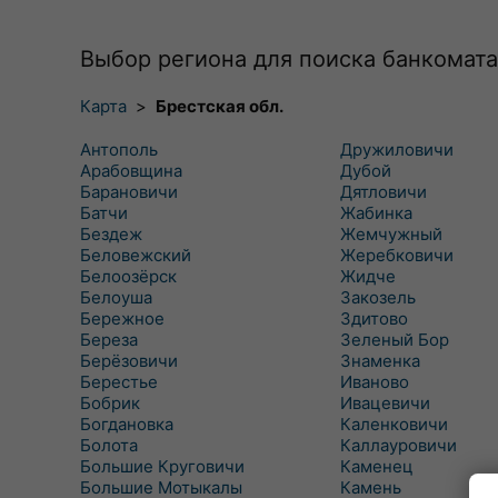
Выбор региона для поиска банкомата
Карта
>
Брестская обл.
Антополь
Дружиловичи
Арабовщина
Дубой
Барановичи
Дятловичи
Батчи
Жабинка
Бездеж
Жемчужный
Беловежский
Жеребковичи
Белоозёрск
Жидче
Белоуша
Закозель
Бережное
Здитово
Береза
Зеленый Бор
Берёзовичи
Знаменка
Берестье
Иваново
Бобрик
Ивацевичи
Богдановка
Каленковичи
Болота
Каллауровичи
Большие Круговичи
Каменец
Большие Мотыкалы
Камень