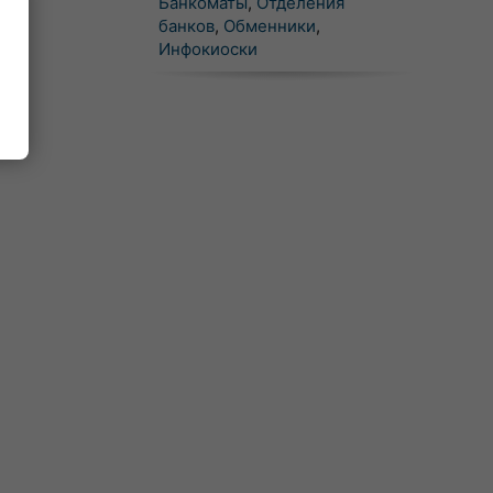
Банкоматы
,
Отделения
банков
,
Обменники
,
Инфокиоски