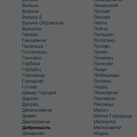
Вольно
Ленинский
Ворони
Лесная
Вулька-2
Линово
Вулька-Обровская
Липск
Высокое
Лобча
Галево
Логишин
Ганцевичи
Лопатино
Гвозница
Луково
Головчицы
Лунин
Гончары
Лунинец
Горбаха
Лысково
Городец
Лыще
Городище
Любищицы
Городная
Люсино
Гутово
Лядец
Давид-Городок
Лясковичи
Дарево
Ляховичи
Дворец
Ляховцы
Денисковичи
Малеч
Дивин
Малое Городище
Дмитровичи
Малорита
Мальковичи
Добромысль
Доманово
Медно