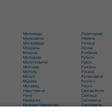
Миловиды
Редигерово
Минковичи
Ремель
Могилёвцы
Речица
Мокраны
Речки
Мокрое
Ровбицк
Молодово
Рубель
Молотковичи
Рудск
Молчадь
Ружаны
Мотоль
Русино
Мохро
Русиновичи
Мурава
Рухча-1
Мухавец
Рясна
Нарутовичи
Святая Воля
Нача
Святица
Немержа
Сигневичи
Нижнее Чернихово
Синкевичи
Новая Попина
Слобудка