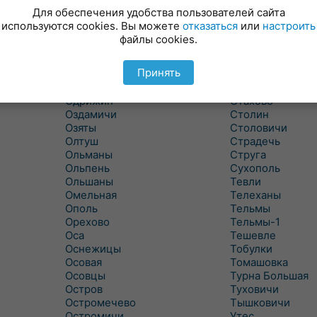
Новицковичи
Снитово
Для обеспечения удобства пользователей сайта
Новоселки
Соколово
используются cookies. Вы можете
отказаться
или
настроить
Новые Засимовичи
Сочивки
файлы cookies.
Новые Лыщицы
Сошно
Оберовщина
Спорово
Принять
Оброво
Стайки
Огаревичи
Староволя
Одрижин
Стахово
Оздамичи
Столин
Озяты
Столовичи
Олтуш
Страдечь
Ольманы
Струга
Ольпень
Сухополь
Ольшаны
Тевли
Омельная
Телеханы
Ополь
Тельмы
Орехово
Тельмы-1
Оса
Тешевле
Оснежицы
Тобулки
Осовая
Томашовка
Осовцы
Турна Большая
Остров
Туховичи
Остромечево
Тышковичи
Остромичи
Утес