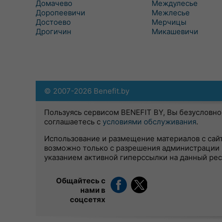
Домачево
Междулесье
Доропеевичи
Межлесье
Достоево
Мерчицы
Дрогичин
Микашевичи
© 2007-2026 Benefit.by
Пользуясь сервисом BENEFIT BY, Вы безусловно
соглашаетесь с
условиями обслуживания
.
Использование и размещение материалов с сай
возможно только с разрешения администрации 
указанием активной гиперссылки на данный ре
Общайтесь с
нами в
соцсетях