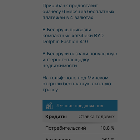
Приорбанк предоставит
бизнесу 6 месяцев бесплатных
платежей в 4 валютах
В Беларусь привезли
компактные хэтчбеки BYD
Dolphin Fashion 410
В Беларуси назвали популярную
интернет-площадку
недвижимости
На гольф-поле под Минском
открыли бесплатную лыжную
трассу
Лучшие предложения
Кредиты
Ставка годовых
Потребительский
10,8 %
Автокредит
16,1 %