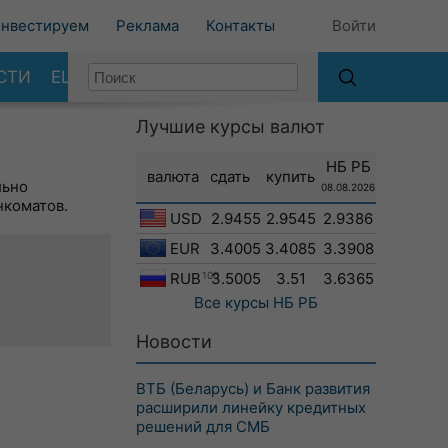
нвестируем
Реклама
Контакты
Войти
СТИ
ЕЩЕ
Лучшие курсы валют
НБ РБ
валюта
сдать
купить
льно
08.08.2026
нкоматов.
USD
2.9455
2.9545
2.9386
EUR
3.4005
3.4085
3.3908
RUB
100
3.5005
3.51
3.6365
Все курсы
НБ РБ
Новости
ВТБ (Беларусь) и Банк развития
расширили линейку кредитных
решений для СМБ