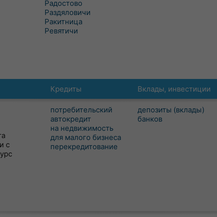
Радостово
Раздяловичи
Ракитница
Ревятичи
Кредиты
Вклады, инвестиции
потребительский
депозиты (вклады)
автокредит
банков
на недвижимость
та
для малого бизнеса
и с
перекредитование
сурс