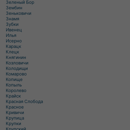
Зеленый Бор
Зембин
Зеньковичи
Знамя
Зубки
Ивенец
Илья
Исерно
Карацк
Клецк
Княгинин
Козловичи
Колодищи
Комарово
Копище
Копыль
Королево
Крайск
Красная Слобода
Красное
Кривичи
Крупица
Крупки
Крупский