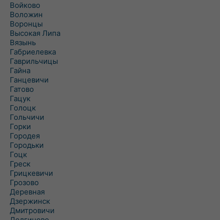
Войково
Воложин
Воронцы
Высокая Липа
Вязынь
Габриелевка
Гаврильчицы
Гайна
Ганцевичи
Гатово
Гацук
Голоцк
Гольчичи
Горки
Городея
Городьки
Гоцк
Греск
Грицкевичи
Грозово
Деревная
Дзержинск
Дмитровичи
Долгиново