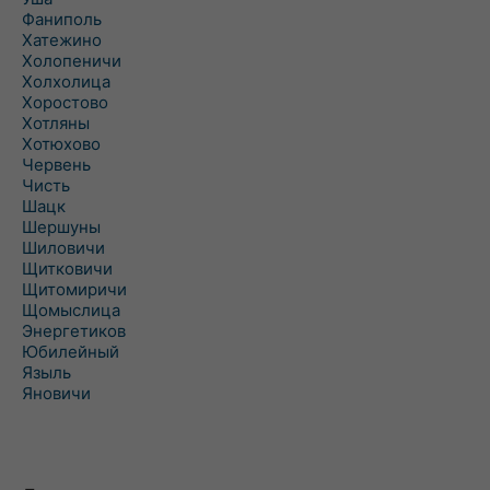
Фаниполь
Хатежино
Холопеничи
Холхолица
Хоростово
Хотляны
Хотюхово
Червень
Чисть
Шацк
Шершуны
Шиловичи
Щитковичи
Щитомиричи
Щомыслица
Энергетиков
Юбилейный
Языль
Яновичи