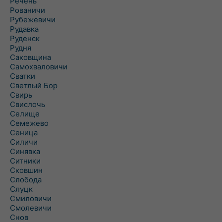
Речень
Рованичи
Рубежевичи
Рудавка
Руденск
Рудня
Саковщина
Самохваловичи
Сватки
Светлый Бор
Свирь
Свислочь
Селище
Семежево
Сеница
Силичи
Синявка
Ситники
Сковшин
Слобода
Слуцк
Смиловичи
Смолевичи
Снов