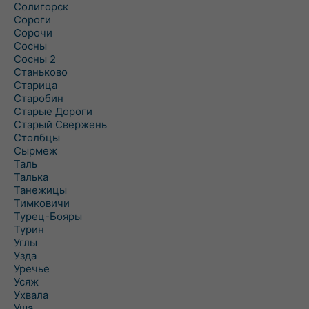
Солигорск
Сороги
Сорочи
Сосны
Сосны 2
Станьково
Старица
Старобин
Старые Дороги
Старый Свержень
Столбцы
Сырмеж
Таль
Талька
Танежицы
Тимковичи
Турец-Бояры
Турин
Углы
Узда
Уречье
Усяж
Ухвала
Уша