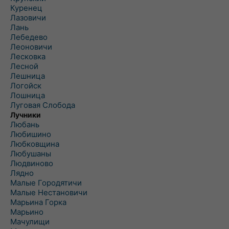
Куренец
Лазовичи
Лань
Лебедево
Леоновичи
Лесковка
Лесной
Лешница
Логойск
Лошница
Луговая Слобода
Лучники
Любань
Любишино
Любковщина
Любушаны
Людвиново
Лядно
Малые Городятичи
Малые Нестановичи
Марьина Горка
Марьино
Мачулищи