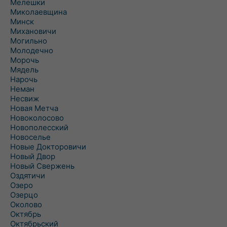
Мелешки
Миколаевщина
Минск
Михановичи
Могильно
Молодечно
Морочь
Мядель
Нарочь
Неман
Несвиж
Новая Метча
Новоколосово
Новополесский
Новоселье
Новые Докторовичи
Новый Двор
Новый Свержень
Оздятичи
Озеро
Озерцо
Околово
Октябрь
Октябрьский