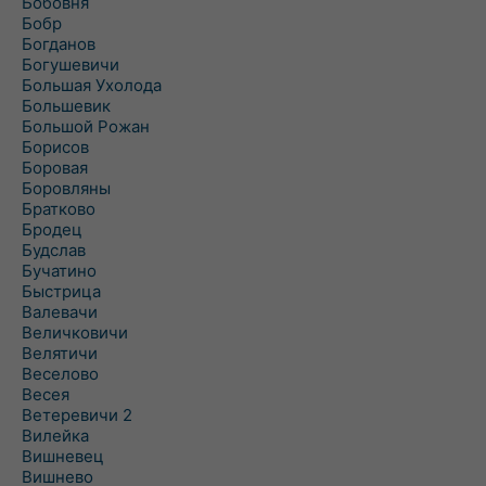
Бобовня
Бобр
Богданов
Богушевичи
Большая Ухолода
Большевик
Большой Рожан
Борисов
Боровая
Боровляны
Братково
Бродец
Будслав
Бучатино
Быстрица
Валевачи
Величковичи
Велятичи
Веселово
Весея
Ветеревичи 2
Вилейка
Вишневец
Вишнево