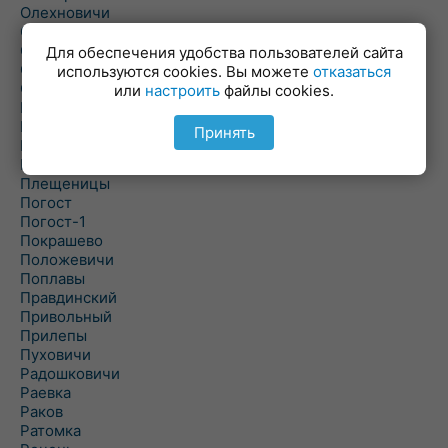
Олехновичи
Омговичи
Оношки
Для обеспечения удобства пользователей сайта
Осовец
используются cookies. Вы можете
отказаться
Острошицкий Городок
или
настроить
файлы cookies.
Пасека
Пастовичи
Принять
Першаи
Петришки
Плещеницы
Погост
Погост-1
Покрашево
Положевичи
Поплавы
Правдинский
Привольный
Прилепы
Пуховичи
Радошковичи
Раевка
Раков
Ратомка