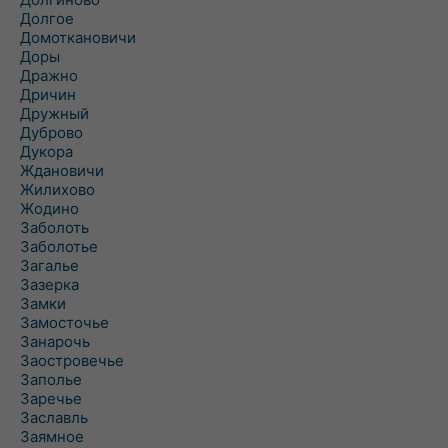
Долгое
Домоткановичи
Доры
Дражно
Дричин
Дружный
Дуброво
Дукора
Ждановичи
Жилихово
Жодино
Заболоть
Заболотье
Загалье
Зазерка
Замки
Замосточье
Занарочь
Заостровечье
Заполье
Заречье
Заславль
Заямное