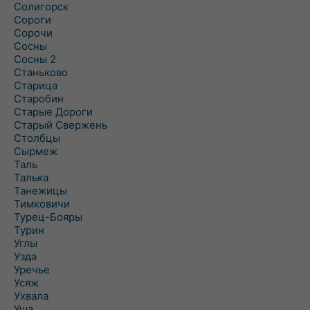
Солигорск
Сороги
Сорочи
Сосны
Сосны 2
Станьково
Старица
Старобин
Старые Дороги
Старый Свержень
Столбцы
Сырмеж
Таль
Талька
Танежицы
Тимковичи
Турец-Бояры
Турин
Углы
Узда
Уречье
Усяж
Ухвала
Уша