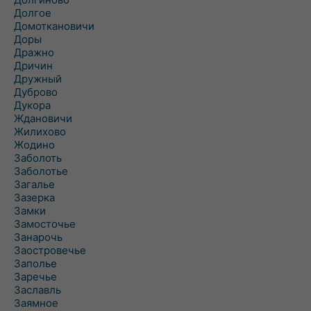
Долгое
Домоткановичи
Доры
Дражно
Дричин
Дружный
Дуброво
Дукора
Ждановичи
Жилихово
Жодино
Заболоть
Заболотье
Загалье
Зазерка
Замки
Замосточье
Занарочь
Заостровечье
Заполье
Заречье
Заславль
Заямное