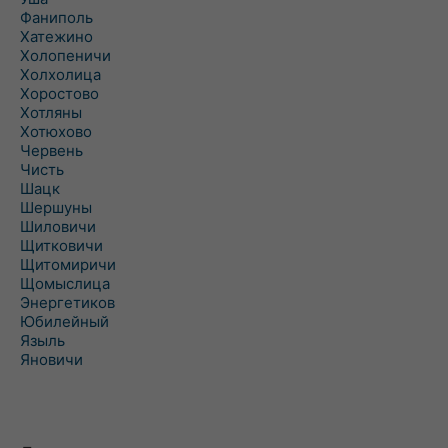
Фаниполь
Хатежино
Холопеничи
Холхолица
Хоростово
Хотляны
Хотюхово
Червень
Чисть
Шацк
Шершуны
Шиловичи
Щитковичи
Щитомиричи
Щомыслица
Энергетиков
Юбилейный
Языль
Яновичи