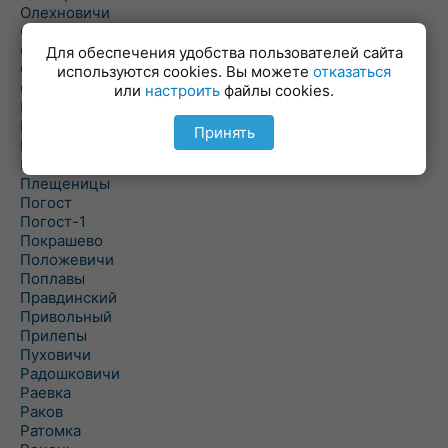
Олехновичи
Омговичи
Оношки
Для обеспечения удобства пользователей сайта
Осовец
используются cookies. Вы можете
отказаться
Острошицкий Городок
или
настроить
файлы cookies.
Пасека
Пастовичи
Принять
Першаи
Петришки
Плещеницы
Погост
Погост-1
Покрашево
Положевичи
Поплавы
Правдинский
Привольный
Прилепы
Пуховичи
Радошковичи
Раевка
Раков
Ратомка