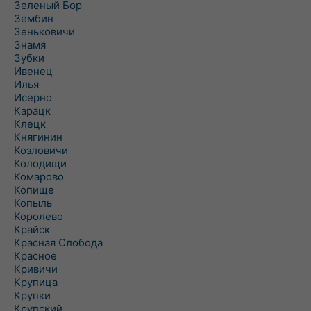
Зеленый Бор
Зембин
Зеньковичи
Знамя
Зубки
Ивенец
Илья
Исерно
Карацк
Клецк
Княгинин
Козловичи
Колодищи
Комарово
Копище
Копыль
Королево
Крайск
Красная Слобода
Красное
Кривичи
Крупица
Крупки
Крупский