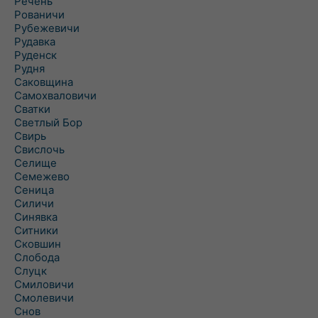
Речень
Рованичи
Рубежевичи
Рудавка
Руденск
Рудня
Саковщина
Самохваловичи
Сватки
Светлый Бор
Свирь
Свислочь
Селище
Семежево
Сеница
Силичи
Синявка
Ситники
Сковшин
Слобода
Слуцк
Смиловичи
Смолевичи
Снов