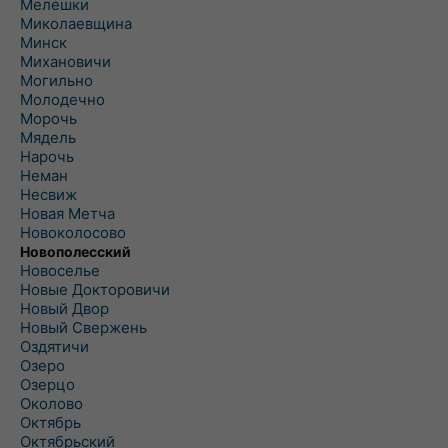
Мелешки
Миколаевщина
Минск
Михановичи
Могильно
Молодечно
Морочь
Мядель
Нарочь
Неман
Несвиж
Новая Метча
Новоколосово
Новополесский
Новоселье
Новые Докторовичи
Новый Двор
Новый Свержень
Оздятичи
Озеро
Озерцо
Околово
Октябрь
Октябрьский