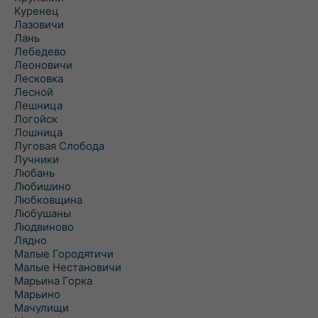
Куренец
Лазовичи
Лань
Лебедево
Леоновичи
Лесковка
Лесной
Лешница
Логойск
Лошница
Луговая Слобода
Лучники
Любань
Любишино
Любковщина
Любушаны
Людвиново
Лядно
Малые Городятичи
Малые Нестановичи
Марьина Горка
Марьино
Мачулищи