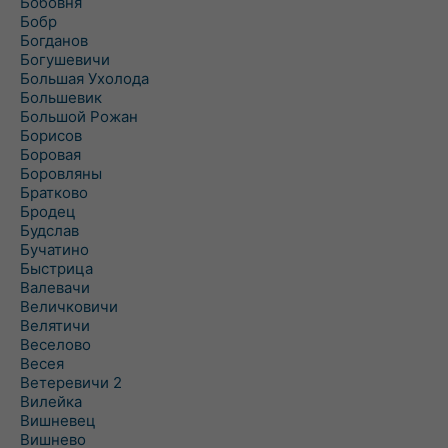
Бобовня
Бобр
Богданов
Богушевичи
Большая Ухолода
Большевик
Большой Рожан
Борисов
Боровая
Боровляны
Братково
Бродец
Будслав
Бучатино
Быстрица
Валевачи
Величковичи
Велятичи
Веселово
Весея
Ветеревичи 2
Вилейка
Вишневец
Вишнево