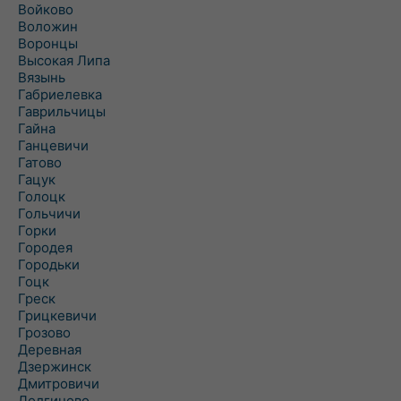
Войково
Воложин
Воронцы
Высокая Липа
Вязынь
Габриелевка
Гаврильчицы
Гайна
Ганцевичи
Гатово
Гацук
Голоцк
Гольчичи
Горки
Городея
Городьки
Гоцк
Греск
Грицкевичи
Грозово
Деревная
Дзержинск
Дмитровичи
Долгиново