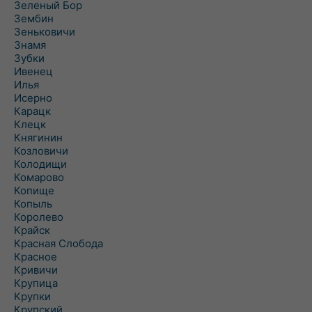
Зеленый Бор
Зембин
Зеньковичи
Знамя
Зубки
Ивенец
Илья
Исерно
Карацк
Клецк
Княгинин
Козловичи
Колодищи
Комарово
Копище
Копыль
Королево
Крайск
Красная Слобода
Красное
Кривичи
Крупица
Крупки
Крупский