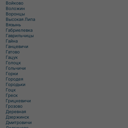
Войково
Воложин
Воронцы
Высокая Липа
Вязынь
Габриелевка
Гаврильчицы
Гайна
Ганцевичи
Гатово
Гацук
Голоцк
Гольчичи
Горки
Городея
Городьки
Гоцк
Греск
Грицкевичи
Грозово
Деревная
Дзержинск
Дмитровичи
Долгиново