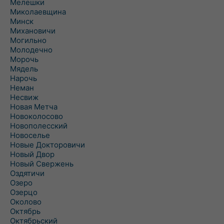
Мелешки
Миколаевщина
Минск
Михановичи
Могильно
Молодечно
Морочь
Мядель
Нарочь
Неман
Несвиж
Новая Метча
Новоколосово
Новополесский
Новоселье
Новые Докторовичи
Новый Двор
Новый Свержень
Оздятичи
Озеро
Озерцо
Околово
Октябрь
Октябрьский