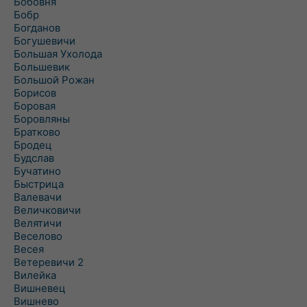
Бобовня
Бобр
Богданов
Богушевичи
Большая Ухолода
Большевик
Большой Рожан
Борисов
Боровая
Боровляны
Братково
Бродец
Будслав
Бучатино
Быстрица
Валевачи
Величковичи
Велятичи
Веселово
Весея
Ветеревичи 2
Вилейка
Вишневец
Вишнево