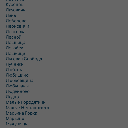
Куренец
Лазовичи
Лань
Лебедево
Леоновичи
Лесковка
Лесной
Лешница
Логойск
Лошница
Луговая Слобода
Лучники
Любань
Любишино
Любковщина
Любушаны
Людвиново
Лядно
Малые Городятичи
Малые Нестановичи
Марьина Горка
Марьино
Мачулищи