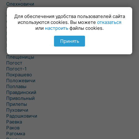
Олехновичи
Омговичи
Оношки
Для обеспечения удобства пользователей сайта
Осовец
используются cookies. Вы можете
отказаться
Острошицкий Городок
или
настроить
файлы cookies.
Пасека
Пастовичи
Принять
Першаи
Петришки
Плещеницы
Погост
Погост-1
Покрашево
Положевичи
Поплавы
Правдинский
Привольный
Прилепы
Пуховичи
Радошковичи
Раевка
Раков
Ратомка