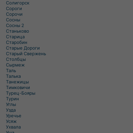
Солигорск
Сороги
Сорочи
Сосны
Сосны 2
Станьково
Старица
Старобин
Старые Дороги
Старый Свержень
Столбцы
Сырмеж
Таль
Талька
Танежицы
Тимковичи
Турец-Бояры
Турин
Углы
Узда
Уречье
Усяж
Ухвала
Уша