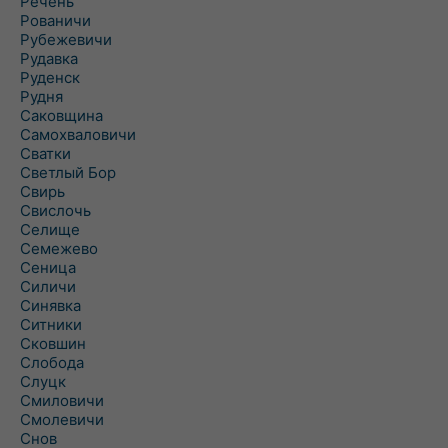
Речень
Рованичи
Рубежевичи
Рудавка
Руденск
Рудня
Саковщина
Самохваловичи
Сватки
Светлый Бор
Свирь
Свислочь
Селище
Семежево
Сеница
Силичи
Синявка
Ситники
Сковшин
Слобода
Слуцк
Смиловичи
Смолевичи
Снов