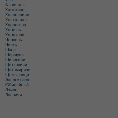
Фаниполь
Хатежино
Холопеничи
Холхолица
Хоростово
Хотляны
Хотюхово
Червень
Чисть
Шацк
Шершуны
Шиловичи
Щитковичи
Щитомиричи
Щомыслица
Энергетиков
Юбилейный
Языль
Яновичи