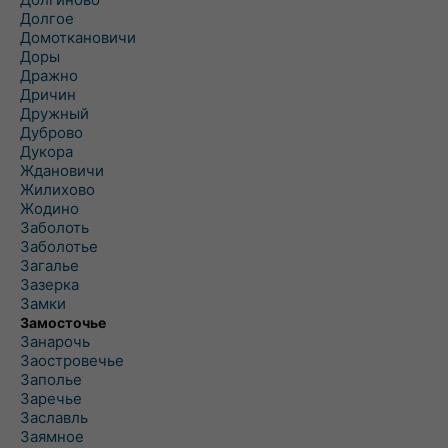
Долгое
Домоткановичи
Доры
Дражно
Дричин
Дружный
Дуброво
Дукора
Ждановичи
Жилихово
Жодино
Заболоть
Заболотье
Загалье
Зазерка
Замки
Замосточье
Занарочь
Заостровечье
Заполье
Заречье
Заславль
Заямное