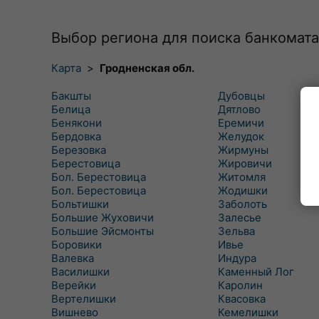
Выбор региона для поиска банкомата
Карта
>
Гродненская обл.
Бакшты
Дубовцы
Белица
Дятлово
Бенякони
Еремичи
Бердовка
Желудок
Березовка
Жирмуны
Берестовица
Жировичи
Бол. Берестовица
Житомля
Бол. Берестовица
Жодишки
Больтишки
Заболоть
Большие Жуховичи
Залесье
Большие Эйсмонты
Зельва
Боровики
Ивье
Валевка
Индура
Василишки
Каменный Лог
Верейки
Каролин
Вертелишки
Квасовка
Вишнево
Кемелишки