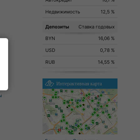
Недвижимость
12,5 %
Депозиты
Ставка годовых
BYN
16,06 %
USD
0,78 %
RUB
14,55 %
Интерактивная карта
ы