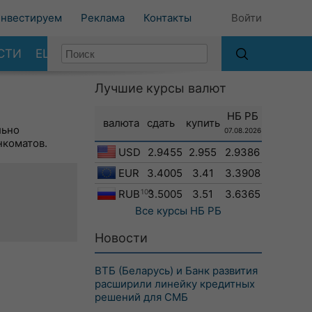
нвестируем
Реклама
Контакты
Войти
СТИ
ЕЩЕ
Лучшие курсы валют
НБ РБ
валюта
сдать
купить
льно
07.08.2026
нкоматов.
USD
2.9455
2.955
2.9386
EUR
3.4005
3.41
3.3908
RUB
100
3.5005
3.51
3.6365
Все курсы
НБ РБ
Новости
ВТБ (Беларусь) и Банк развития
расширили линейку кредитных
решений для СМБ