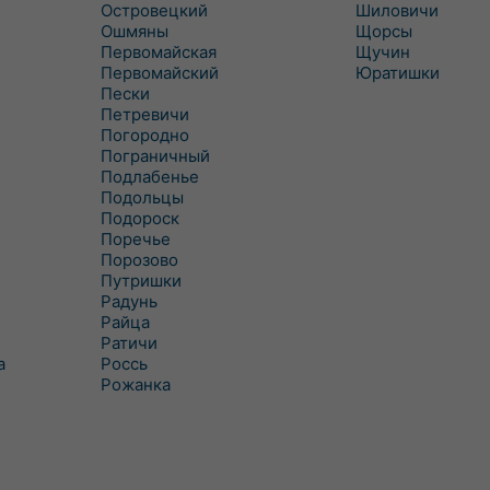
Островецкий
Шиловичи
Ошмяны
Щорсы
Первомайская
Щучин
Первомайский
Юратишки
Пески
Петревичи
Погородно
Пограничный
Подлабенье
Подольцы
Подороск
Поречье
Порозово
Путришки
Радунь
Райца
Ратичи
а
Роcсь
Рожанка