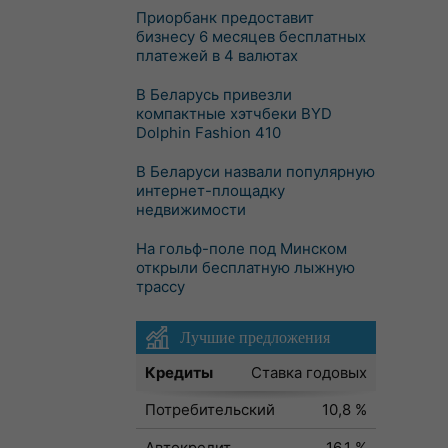
Приорбанк предоставит
бизнесу 6 месяцев бесплатных
платежей в 4 валютах
В Беларусь привезли
компактные хэтчбеки BYD
Dolphin Fashion 410
В Беларуси назвали популярную
интернет-площадку
недвижимости
На гольф-поле под Минском
открыли бесплатную лыжную
трассу
Лучшие предложения
Кредиты
Ставка годовых
Потребительский
10,8 %
Автокредит
16,1 %