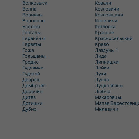
Волковыск
Ковали
Волпа
Козловичи
Ворняны
Козловщина
Вороново
Кореличи
Вселюб
Котловка
Гезгалы
Красное
Геранёны
Красносельский
Гервяты
Крево
Гожа
Лаздуны 1
Гольшаны
Лида
Гродно
Липнишки
Гудевичи
Лойки
Гудогай
Луки
Дворец
Лунно
Демброво
Луцковляны
Деречин
Любча
Дитва
Макаровцы
Дотишки
Малая Берестовиц
Дубно
Милевичи