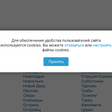
Минойты
Россь
Мир
Свислочь
Для обеспечения удобства пользователей сайта
Михалишки
Скидель
используются cookies. Вы можете
отказаться
или
настроить
Можейково
Скрибовцы
файлы cookies.
Мосты
Словатичи
Слоним
Мосты Правые
Принять
Нача
Сморгонь
Негневичи
Солы
Незбодичи
Сопоцкин
Новогрудок
Станция Ошмян
Новоельня
Субботники
Новый Двор
Тарново
Обухово
Трабы
Озеры
Трокели
Олекшицы
Турец
Острино
Хвиневичи
Островец
Цирин