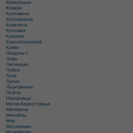
Кемелишки
Ковали
Козловичи
Козловщина
Кореличи
Котловка
Красное
Красносельский
Крево
Лаздуны 1
Лида
Липнишки
Лойки
Луки
Лунно
Луцковляны
Любча
Макаровцы
Малая Берестовица
Милевичи
Минойты
Мир
Михалишки
Можейково