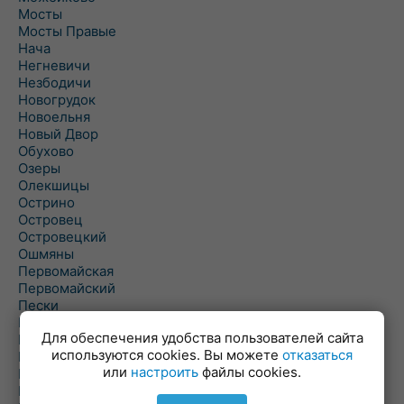
Мосты
Мосты Правые
Нача
Негневичи
Незбодичи
Новогрудок
Новоельня
Новый Двор
Обухово
Озеры
Олекшицы
Острино
Островец
Островецкий
Ошмяны
Первомайская
Первомайский
Пески
Петревичи
Для обеспечения удобства пользователей сайта
Погородно
используются cookies. Вы можете
отказаться
Пограничный
или
настроить
файлы cookies.
Подлабенье
Подольцы