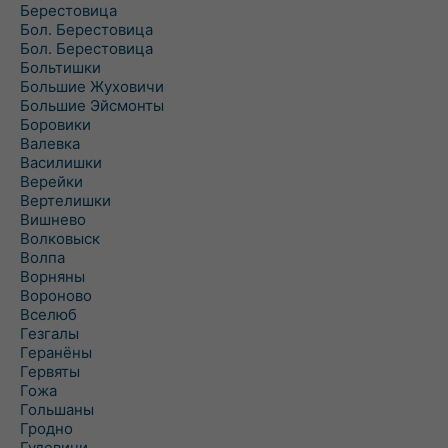
Берестовица
Бол. Берестовица
Бол. Берестовица
Больтишки
Большие Жуховичи
Большие Эйсмонты
Боровики
Валевка
Василишки
Верейки
Вертелишки
Вишнево
Волковыск
Волпа
Ворняны
Вороново
Вселюб
Гезгалы
Геранёны
Гервяты
Гожа
Гольшаны
Гродно
Гудевичи