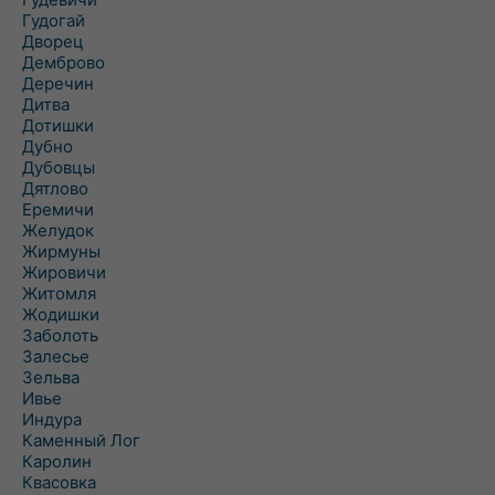
Гудогай
Дворец
Демброво
Деречин
Дитва
Дотишки
Дубно
Дубовцы
Дятлово
Еремичи
Желудок
Жирмуны
Жировичи
Житомля
Жодишки
Заболоть
Залесье
Зельва
Ивье
Индура
Каменный Лог
Каролин
Квасовка