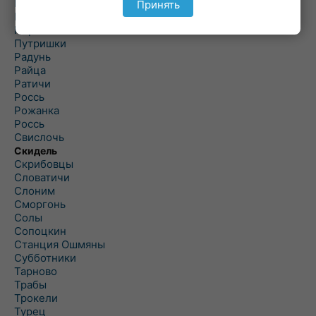
Подороск
Принять
Поречье
Порозово
Путришки
Радунь
Райца
Ратичи
Роcсь
Рожанка
Россь
Свислочь
Скидель
Скрибовцы
Словатичи
Слоним
Сморгонь
Солы
Сопоцкин
Станция Ошмяны
Субботники
Тарново
Трабы
Трокели
Турец