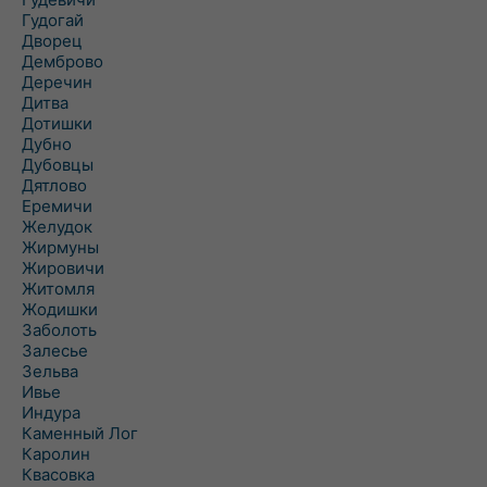
Гудогай
Дворец
Демброво
Деречин
Дитва
Дотишки
Дубно
Дубовцы
Дятлово
Еремичи
Желудок
Жирмуны
Жировичи
Житомля
Жодишки
Заболоть
Залесье
Зельва
Ивье
Индура
Каменный Лог
Каролин
Квасовка