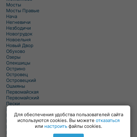
Мосты
Мосты Правые
Нача
Негневичи
Незбодичи
Новогрудок
Новоельня
Новый Двор
Обухово
Озеры
Олекшицы
Острино
Островец
Островецкий
Ошмяны
Первомайская
Первомайский
Пески
Петревичи
Для обеспечения удобства пользователей сайта
Погородно
используются cookies. Вы можете
отказаться
Пограничный
или
настроить
файлы cookies.
Подлабенье
Подольцы