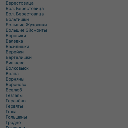
Берестовица
Бол. Берестовица
Бол. Берестовица
Больтишки
Большие Жуховичи
Большие Эйсмонты
Боровики
Валевка
Василишки
Верейки
Вертелишки
Вишнево
Волковыск
Волпа
Ворняны
Вороново
Вселюб
Гезгалы
Геранёны
Гервяты
Гожа
Гольшаны
Гродно
Гудевичи