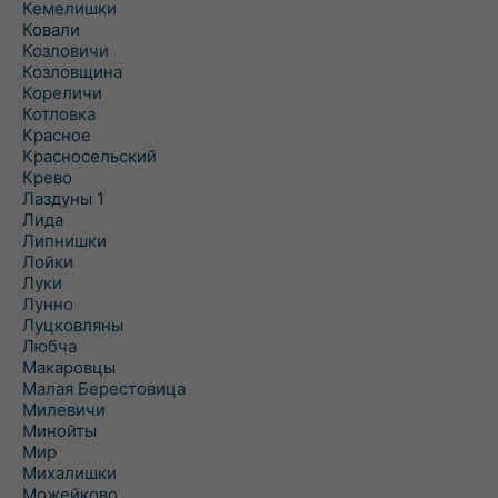
Кемелишки
Ковали
Козловичи
Козловщина
Кореличи
Котловка
Красное
Красносельский
Крево
Лаздуны 1
Лида
Липнишки
Лойки
Луки
Лунно
Луцковляны
Любча
Макаровцы
Малая Берестовица
Милевичи
Минойты
Мир
Михалишки
Можейково