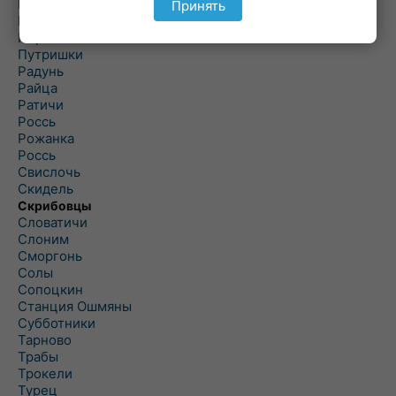
Подороск
Принять
Поречье
Порозово
Путришки
Радунь
Райца
Ратичи
Роcсь
Рожанка
Россь
Свислочь
Скидель
Скрибовцы
Словатичи
Слоним
Сморгонь
Солы
Сопоцкин
Станция Ошмяны
Субботники
Тарново
Трабы
Трокели
Турец