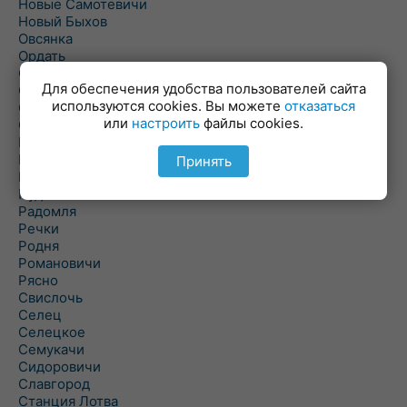
Новые Самотевичи
Новый Быхов
Овсянка
Ордать
Ореховка
Для обеспечения удобства пользователей сайта
Осиновка
используются cookies. Вы можете
отказаться
Осиповичи
или
настроить
файлы cookies.
Осово
Павловичи
Паршино
Принять
Петуховка
Пудовня
Радомля
Речки
Родня
Романовичи
Рясно
Свислочь
Селец
Селецкое
Семукачи
Сидоровичи
Славгород
Станция Лотва