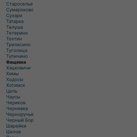
Староселье
Сумароково
Сухари
Татарка
Телуша
Тетерино
Техтин
Трилесино
Туголица
Тупичино
Фащевка
Хацковичи
Химы
Ходосы
Хотимск
Цель
Чаусы
Чериков
Черневка
Черноручье
Черный Бор
Шарейки
Шклов