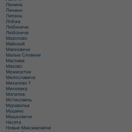
Ленина
Ленино
Липень
Лобжа
Любиничи
Любоничи
Мазолово
Майский
Макеевичи
Малые Словени
Маслаки
Махово
Межисетки
Милославичи
Михалево 1
Михеевка
Могилев
Мстиславль
Муравилье
Мушино
Мышковичи
Несята
Новые Максимовичи