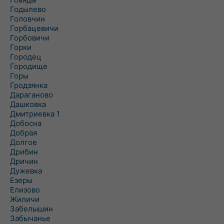
Годылево
Головчин
Горбацевичи
Горбовичи
Горки
Городец
Городище
Горы
Гродзянка
Дараганово
Дашковка
Дмитриевка 1
Добосна
Добрая
Долгое
Дрибин
Дричин
Дужевка
Езеры
Елизово
Жиличи
Забелышин
Забычанье