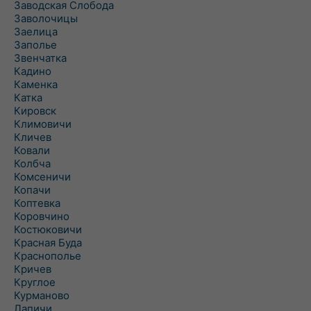
Заводская Слобода
Заволочицы
Заелица
Заполье
Звенчатка
Кадино
Каменка
Катка
Кировск
Климовичи
Кличев
Ковали
Колбча
Комсеничи
Копачи
Коптевка
Коровчино
Костюковичи
Красная Буда
Краснополье
Кричев
Круглое
Курманово
Лапичи