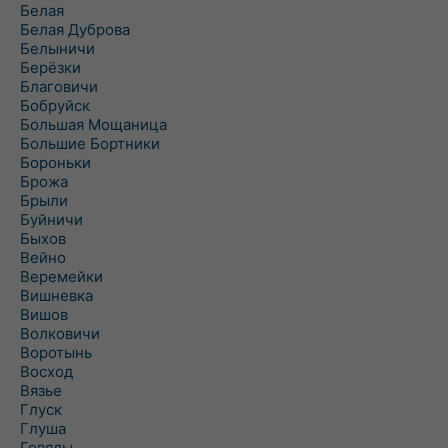
Белая
Белая Дуброва
Белыничи
Берёзки
Благовичи
Бобруйск
Большая Мощаница
Большие Бортники
Бороньки
Брожа
Брыли
Буйничи
Быхов
Вейно
Веремейки
Вишневка
Вишов
Волковичи
Воротынь
Восход
Вязье
Глуск
Глуша
Говяды