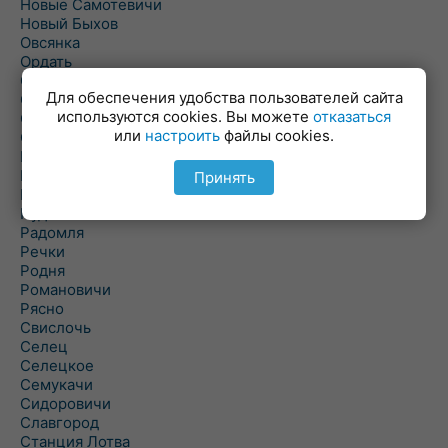
Новые Самотевичи
Новый Быхов
Овсянка
Ордать
Ореховка
Для обеспечения удобства пользователей сайта
Осиновка
используются cookies. Вы можете
отказаться
Осиповичи
или
настроить
файлы cookies.
Осово
Павловичи
Паршино
Принять
Петуховка
Пудовня
Радомля
Речки
Родня
Романовичи
Рясно
Свислочь
Селец
Селецкое
Семукачи
Сидоровичи
Славгород
Станция Лотва