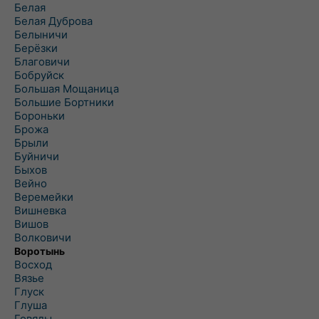
Белая
Белая Дуброва
Белыничи
Берёзки
Благовичи
Бобруйск
Большая Мощаница
Большие Бортники
Бороньки
Брожа
Брыли
Буйничи
Быхов
Вейно
Веремейки
Вишневка
Вишов
Волковичи
Воротынь
Восход
Вязье
Глуск
Глуша
Говяды