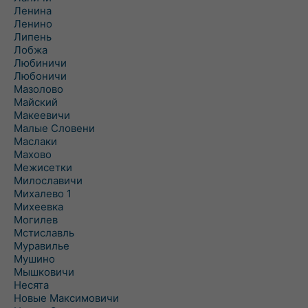
Ленина
Ленино
Липень
Лобжа
Любиничи
Любоничи
Мазолово
Майский
Макеевичи
Малые Словени
Маслаки
Махово
Межисетки
Милославичи
Михалево 1
Михеевка
Могилев
Мстиславль
Муравилье
Мушино
Мышковичи
Несята
Новые Максимовичи