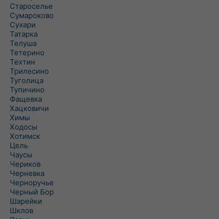
Староселье
Сумароково
Сухари
Татарка
Телуша
Тетерино
Техтин
Трилесино
Туголица
Тупичино
Фащевка
Хацковичи
Химы
Ходосы
Хотимск
Цель
Чаусы
Чериков
Черневка
Черноручье
Черный Бор
Шарейки
Шклов