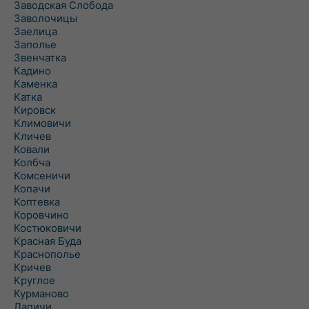
Заводская Слобода
Заволочицы
Заелица
Заполье
Звенчатка
Кадино
Каменка
Катка
Кировск
Климовичи
Кличев
Ковали
Колбча
Комсеничи
Копачи
Коптевка
Коровчино
Костюковичи
Красная Буда
Краснополье
Кричев
Круглое
Курманово
Лапичи