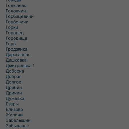
Годылево
Головчин
Горбацевичи
Горбовичи
Горки
Городец
Городище
Горы
Гродзянка
Дараганово
Дашковка
Дмитриевка 1
Добосна
Добрая
Долгое
Дрибин
Дричин
Дужевка
Езеры
Елизово
Жиличи
Забелышин
Забычанье