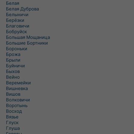
Белая
Белая Дуброва
Белыничи
Берёзки
Благовичи
Бобруйск
Большая Мощаница
Большие Бортники
Бороньки
Брожа
Брыли
Буйничи
Быхов
Вейно
Веремейки
Вишневка
Вишов
Волковичи
Воротынь
Восход
Вязье
Глуск
Глуша
Говяды