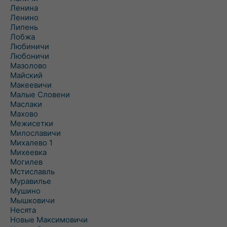
Ленина
Ленино
Липень
Лобжа
Любиничи
Любоничи
Мазолово
Майский
Макеевичи
Малые Словени
Маслаки
Махово
Межисетки
Милославичи
Михалево 1
Михеевка
Могилев
Мстиславль
Муравилье
Мушино
Мышковичи
Несята
Новые Максимовичи