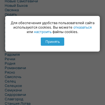
Новые Самотевичи
Новый Быхов
Овсянка
Ордать
Ореховка
Для обеспечения удобства пользователей сайта
Осиновка
используются cookies. Вы можете
отказаться
Осиповичи
или
настроить
файлы cookies.
Осово
Павловичи
Паршино
Принять
Петуховка
Пудовня
Радомля
Речки
Родня
Романовичи
Рясно
Свислочь
Селец
Селецкое
Семукачи
Сидоровичи
Славгород
Станция Лотва