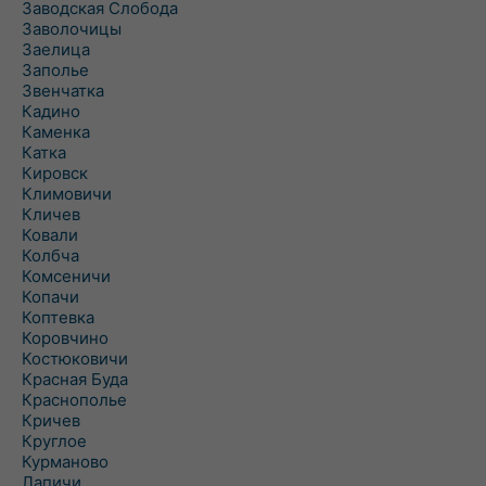
Заводская Слобода
Заволочицы
Заелица
Заполье
Звенчатка
Кадино
Каменка
Катка
Кировск
Климовичи
Кличев
Ковали
Колбча
Комсеничи
Копачи
Коптевка
Коровчино
Костюковичи
Красная Буда
Краснополье
Кричев
Круглое
Курманово
Лапичи