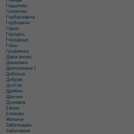
Годылево
Головчин
Горбацевичи
Горбовичи
Горки
Городец
Городище
Горы
Гродзянка
Дараганово
Дашковка
Дмитриевка 1
Добосна
Добрая
Долгое
Дрибин
Дричин
Дужевка
Езеры
Елизово
Жиличи
Забелышин
Забычанье