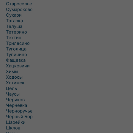
Староселье
Сумароково
Сухари
Татарка
Телуша
Тетерино
Техтин
Трилесино
Туголица
Тупичино
Фащевка
Хацковичи
Химы
Ходосы
Хотимск
Цель
Чаусы
Чериков
Черневка
Черноручье
Черный Бор
Шарейки
Шклов