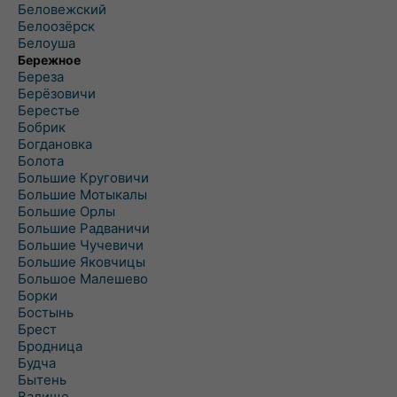
Беловежский
Белоозёрск
Белоуша
Бережное
Береза
Берёзовичи
Берестье
Бобрик
Богдановка
Болота
Большие Круговичи
Большие Мотыкалы
Большие Орлы
Большие Радваничи
Большие Чучевичи
Большие Яковчицы
Большое Малешево
Борки
Бостынь
Брест
Бродница
Будча
Бытень
Валище