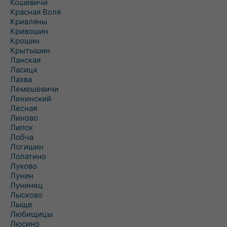
Кошевичи
Красная Воля
Кривляны
Кривошин
Крошин
Крытышин
Ланская
Ласицк
Лахва
Лемешевичи
Ленинский
Лесная
Линово
Липск
Лобча
Логишин
Лопатино
Луково
Лунин
Лунинец
Лысково
Лыще
Любищицы
Люсино