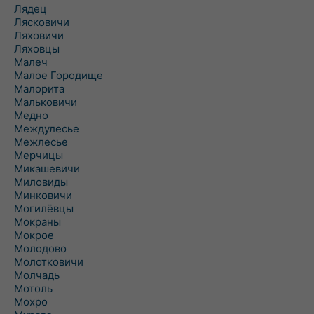
Лядец
Лясковичи
Ляховичи
Ляховцы
Малеч
Малое Городище
Малорита
Мальковичи
Медно
Междулесье
Межлесье
Мерчицы
Микашевичи
Миловиды
Минковичи
Могилёвцы
Мокраны
Мокрое
Молодово
Молотковичи
Молчадь
Мотоль
Мохро