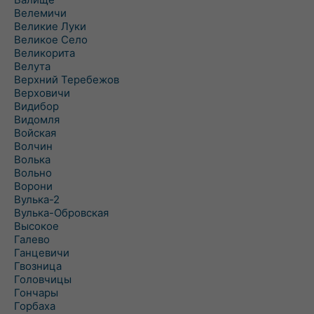
Велемичи
Великие Луки
Великое Село
Великорита
Велута
Верхний Теребежов
Верховичи
Видибор
Видомля
Войская
Волчин
Волька
Вольно
Ворони
Вулька-2
Вулька-Обровская
Высокое
Галево
Ганцевичи
Гвозница
Головчицы
Гончары
Горбаха