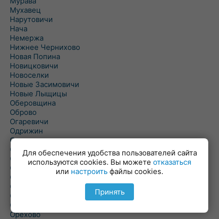
Мурава
Мухавец
Нарутовичи
Нача
Немержа
Нижнее Чернихово
Новая Попина
Новицковичи
Новоселки
Новые Засимовичи
Новые Лыщицы
Оберовщина
Оброво
Огаревичи
Одрижин
Оздамичи
Озяты
Для обеспечения удобства пользователей сайта
Олтуш
используются cookies. Вы можете
отказаться
Ольманы
или
настроить
файлы cookies.
Ольпень
Ольшаны
Принять
Омельная
Ополь
Орехово