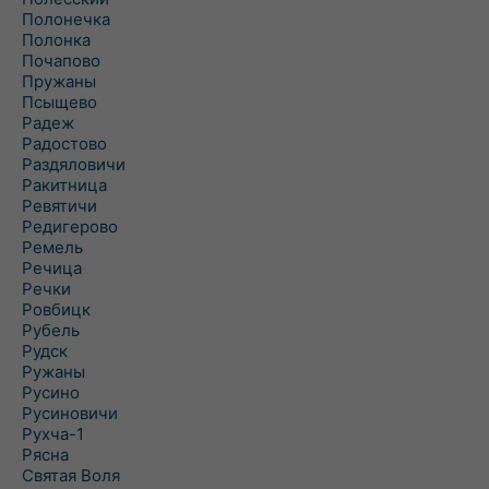
Полонечка
Полонка
Почапово
Пружаны
Псыщево
Радеж
Радостово
Раздяловичи
Ракитница
Ревятичи
Редигерово
Ремель
Речица
Речки
Ровбицк
Рубель
Рудск
Ружаны
Русино
Русиновичи
Рухча-1
Рясна
Святая Воля