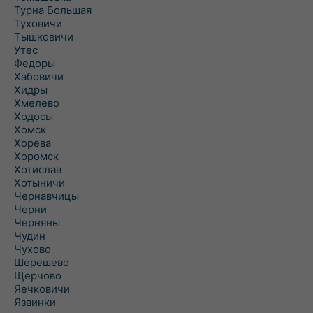
Турна Большая
Туховичи
Тышковичи
Утес
Федоры
Хабовичи
Хидры
Хмелево
Ходосы
Хомск
Хорева
Хоромск
Хотислав
Хотыничи
Чернавчицы
Черни
Черняны
Чудин
Чухово
Шерешево
Щерчово
Яечковичи
Язвинки