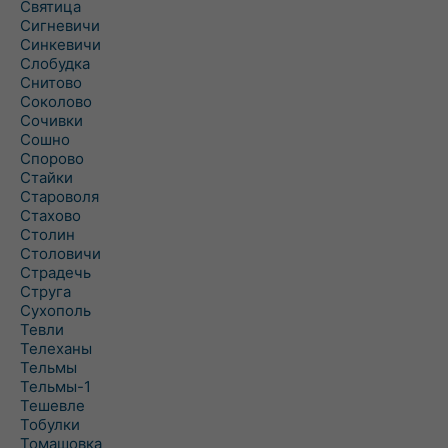
Святица
Сигневичи
Синкевичи
Слобудка
Снитово
Соколово
Сочивки
Сошно
Спорово
Стайки
Староволя
Стахово
Столин
Столовичи
Страдечь
Струга
Сухополь
Тевли
Телеханы
Тельмы
Тельмы-1
Тешевле
Тобулки
Томашовка