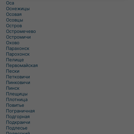
Оса
Оснежицы
Осовая
Осовцы
Остров
Остромечево
Остромичи
Охово
Парахонск
Парохонск
Пелище
Первомайская
Пески
Петковичи
Пинковичи
Пинск
Плещицы
Плотница
Повитье
Пограничная
Подгорная
Подкраичи
Подлесье
Полесский