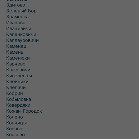
Здитово
Зеленый Бор
Знаменка
Иваново
Ивацевичи
Каленковичи
Каллауровичи
Каменец
Камень
Каменюки
Карчево
Квасевичи
Киселевцы
Клейники
Клепачи
Кобрин
Кобыловка
Ковердяки
Кожан-Городок
Колено
Кончицы
Косово
Коссово