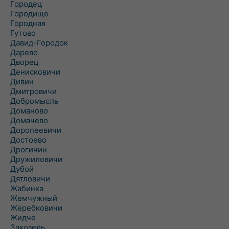
Городец
Городище
Городная
Гутово
Давид-Городок
Дарево
Дворец
Денисковичи
Дивин
Дмитровичи
Добромысль
Доманово
Домачево
Доропеевичи
Достоево
Дрогичин
Дружиловичи
Дубой
Дятловичи
Жабинка
Жемчужный
Жеребковичи
Жидче
Закозель