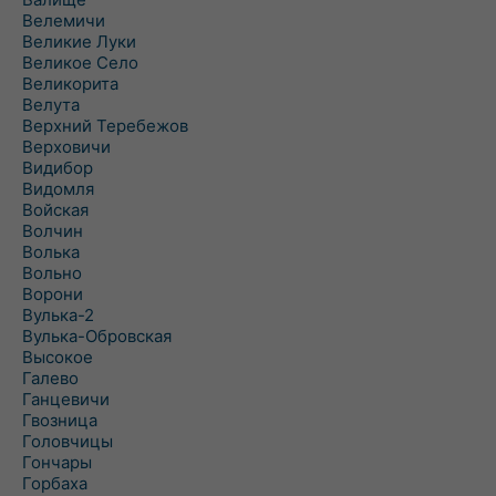
Велемичи
Великие Луки
Великое Село
Великорита
Велута
Верхний Теребежов
Верховичи
Видибор
Видомля
Войская
Волчин
Волька
Вольно
Ворони
Вулька-2
Вулька-Обровская
Высокое
Галево
Ганцевичи
Гвозница
Головчицы
Гончары
Горбаха