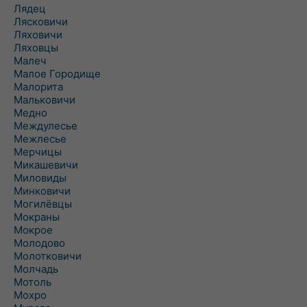
Лядец
Лясковичи
Ляховичи
Ляховцы
Малеч
Малое Городище
Малорита
Мальковичи
Медно
Междулесье
Межлесье
Мерчицы
Микашевичи
Миловиды
Минковичи
Могилёвцы
Мокраны
Мокрое
Молодово
Молотковичи
Молчадь
Мотоль
Мохро