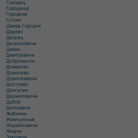
Городец
Городище
Городная
Гутово
Давид-Городок
Дарево
Дворец
Денисковичи
Дивин
Дмитровичи
Добромысль
Доманово
Домачево
Доропеевичи
Достоево
Дрогичин
Дружиловичи
Дубой
Дятловичи
Жабинка
Жемчужный
Жеребковичи
Жидче
Закозель