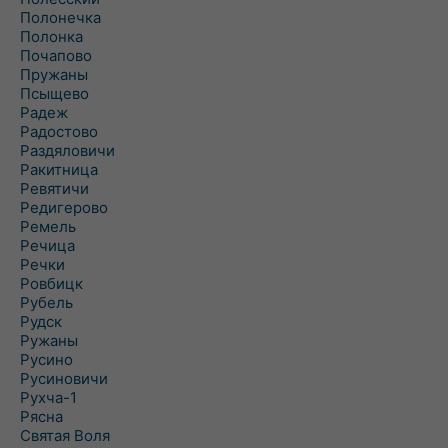
Полонечка
Полонка
Почапово
Пружаны
Псыщево
Радеж
Радостово
Раздяловичи
Ракитница
Ревятичи
Редигерово
Ремель
Речица
Речки
Ровбицк
Рубель
Рудск
Ружаны
Русино
Русиновичи
Рухча-1
Рясна
Святая Воля