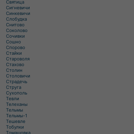
Святица
Сигневичи
Синкевичи
Слобудка
Снитово
Соколово
Сочивки
Сошно
Спорово
Стайки
Староволя
Стахово
Столин
Столовичи
Страдечь
Струга
Сухополь
Тевли
Телеханы
Тельмы
Тельмы-1
Тешевле
Тобулки
Томашовка