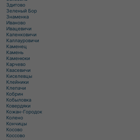
Здитово
Зеленый Бор
Знаменка
Иваново
Ивацевичи
Каленковичи
Каллауровичи
Каменец
Камень
Каменюки
Карчево
Квасевичи
Киселевцы
Клейники
Клепачи
Кобрин
Кобыловка
Ковердяки
Кожан-Городок
Колено
Кончицы
Косово
Коссово