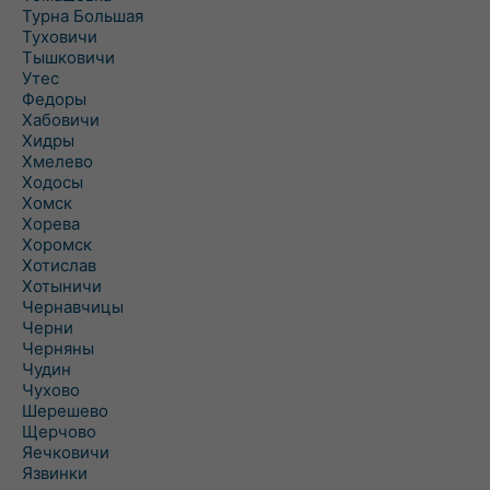
Турна Большая
Туховичи
Тышковичи
Утес
Федоры
Хабовичи
Хидры
Хмелево
Ходосы
Хомск
Хорева
Хоромск
Хотислав
Хотыничи
Чернавчицы
Черни
Черняны
Чудин
Чухово
Шерешево
Щерчово
Яечковичи
Язвинки