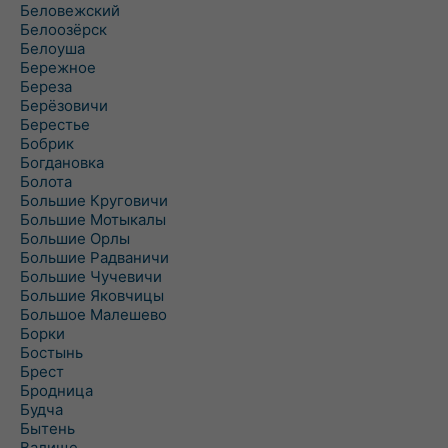
Беловежский
Белоозёрск
Белоуша
Бережное
Береза
Берёзовичи
Берестье
Бобрик
Богдановка
Болота
Большие Круговичи
Большие Мотыкалы
Большие Орлы
Большие Радваничи
Большие Чучевичи
Большие Яковчицы
Большое Малешево
Борки
Бостынь
Брест
Бродница
Будча
Бытень
Валище