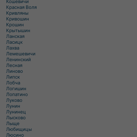
Кошевичи
Красная Воля
Кривляны
Кривошин
Крошин
Крытышин
Ланская
Ласицк
Лахва
Лемешевичи
Ленинский
Лесная
Линово
Липск
Лобча
Логишин
Лопатино
Луково
Лунин
Лунинец
Лысково
Лыще
Любищицы
Люсино