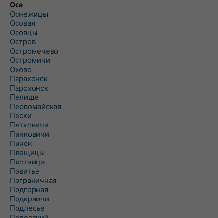
Оса
Оснежицы
Осовая
Осовцы
Остров
Остромечево
Остромичи
Охово
Парахонск
Парохонск
Пелище
Первомайская
Пески
Петковичи
Пинковичи
Пинск
Плещицы
Плотница
Повитье
Пограничная
Подгорная
Подкраичи
Подлесье
Полесский