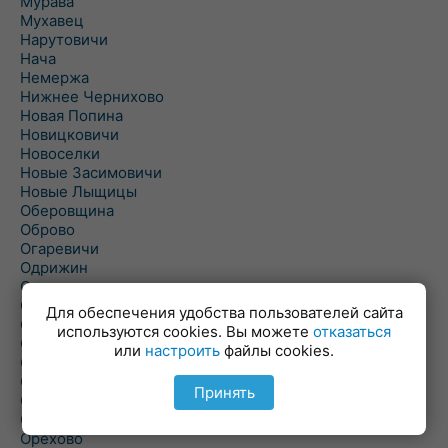
Мурава
Мухавец
Нарутовичи
Нача
Немержа
Нижнее Чернихово
Новая Попина
Новицковичи
Новоселки
Новые Засимовичи
Новые Лыщицы
Оберовщина
Оброво
Огаревичи
Одрижин
Оздамичи
Озяты
Для обеспечения удобства пользователей сайта
Олтуш
используются cookies. Вы можете
отказаться
Ольманы
или
настроить
файлы cookies.
Ольпень
Ольшаны
Принять
Омельная
Ополь
Орехово