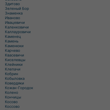
Здитово
Зеленый Бор
Знаменка
Иваново
Ивацевичи
Каленковичи
Каллауровичи
Каменец
Камень
Каменюки
Карчево
Квасевичи
Киселевцы
Клейники
Клепачи
Кобрин
Кобыловка
Ковердяки
Кожан-Городок
Колено
Кончицы
Косово
Коссово