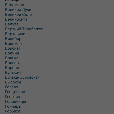
Велемичи
Великие Луки
Великое Село
Великорита
Велута
Верхний Теребежов
Верховичи
Видибор
Видомля
Войская
Волчин
Волька
Вольно
Ворони
Вулька-2
Вулька-Обровская
Высокое
Галево
Ганцевичи
Гвозница
Головчицы
Гончары
Горбаха