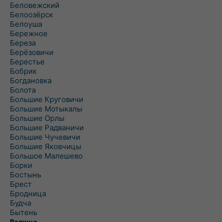
Беловежский
Белоозёрск
Белоуша
Бережное
Береза
Берёзовичи
Берестье
Бобрик
Богдановка
Болота
Большие Круговичи
Большие Мотыкалы
Большие Орлы
Большие Радваничи
Большие Чучевичи
Большие Яковчицы
Большое Малешево
Борки
Бостынь
Брест
Бродница
Будча
Бытень
Валище