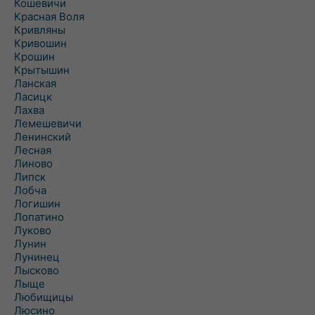
Кошевичи
Красная Воля
Кривляны
Кривошин
Крошин
Крытышин
Ланская
Ласицк
Лахва
Лемешевичи
Ленинский
Лесная
Линово
Липск
Лобча
Логишин
Лопатино
Луково
Лунин
Лунинец
Лысково
Лыще
Любищицы
Люсино