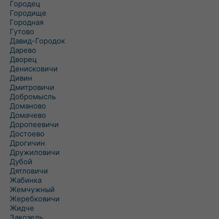
Городец
Городище
Городная
Гутово
Давид-Городок
Дарево
Дворец
Денисковичи
Дивин
Дмитровичи
Добромысль
Доманово
Домачево
Доропеевичи
Достоево
Дрогичин
Дружиловичи
Дубой
Дятловичи
Жабинка
Жемчужный
Жеребковичи
Жидче
Закозель