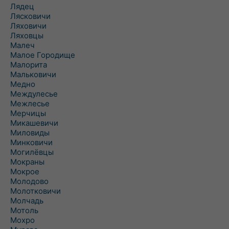
Лядец
Лясковичи
Ляховичи
Ляховцы
Малеч
Малое Городище
Малорита
Мальковичи
Медно
Междулесье
Межлесье
Мерчицы
Микашевичи
Миловиды
Минковичи
Могилёвцы
Мокраны
Мокрое
Молодово
Молотковичи
Молчадь
Мотоль
Мохро