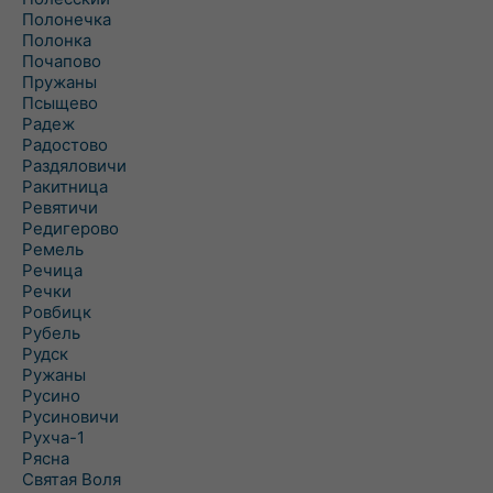
Полонечка
Полонка
Почапово
Пружаны
Псыщево
Радеж
Радостово
Раздяловичи
Ракитница
Ревятичи
Редигерово
Ремель
Речица
Речки
Ровбицк
Рубель
Рудск
Ружаны
Русино
Русиновичи
Рухча-1
Рясна
Святая Воля