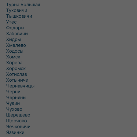
Турна Большая
Туховичи
Тышковичи
Утес
Федоры
Хабовичи
Хидры
Хмелево
Ходосы
Хомск
Хорева
Хоромск
Хотислав
Хотыничи
Чернавчицы
Черни
Черняны
Чудин
Чухово
Шерешево
Щерчово
Яечковичи
Язвинки