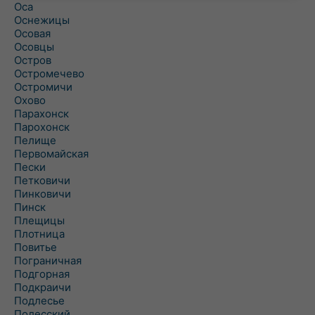
Оса
Оснежицы
Осовая
Осовцы
Остров
Остромечево
Остромичи
Охово
Парахонск
Парохонск
Пелище
Первомайская
Пески
Петковичи
Пинковичи
Пинск
Плещицы
Плотница
Повитье
Пограничная
Подгорная
Подкраичи
Подлесье
Полесский