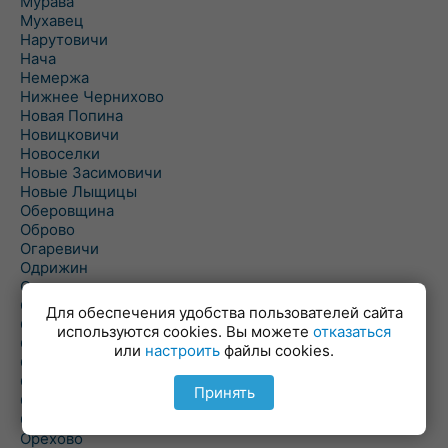
Мурава
Мухавец
Нарутовичи
Нача
Немержа
Нижнее Чернихово
Новая Попина
Новицковичи
Новоселки
Новые Засимовичи
Новые Лыщицы
Оберовщина
Оброво
Огаревичи
Одрижин
Оздамичи
Озяты
Для обеспечения удобства пользователей сайта
Олтуш
используются cookies. Вы можете
отказаться
Ольманы
или
настроить
файлы cookies.
Ольпень
Ольшаны
Принять
Омельная
Ополь
Орехово