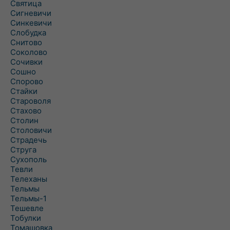
Святица
Сигневичи
Синкевичи
Слобудка
Снитово
Соколово
Сочивки
Сошно
Спорово
Стайки
Староволя
Стахово
Столин
Столовичи
Страдечь
Струга
Сухополь
Тевли
Телеханы
Тельмы
Тельмы-1
Тешевле
Тобулки
Томашовка