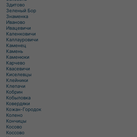
Здитово
Зеленый Бор
Знаменка
Иваново
Ивацевичи
Каленковичи
Каллауровичи
Каменец
Камень
Каменюки
Карчево
Квасевичи
Киселевцы
Клейники
Клепачи
Кобрин
Кобыловка
Ковердяки
Кожан-Городок
Колено
Кончицы
Косово
Коссово