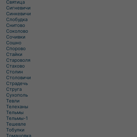
Святица
Сигневичи
Синкевичи
Слобудка
Снитово
Соколово
Сочивки
Сошно
Спорово
Стайки
Староволя
Стахово
Столин
Столовичи
Страдечь
Струга
Сухополь
Тевли
Телеханы
Тельмы
Тельмы-1
Тешевле
Тобулки
Томашовка