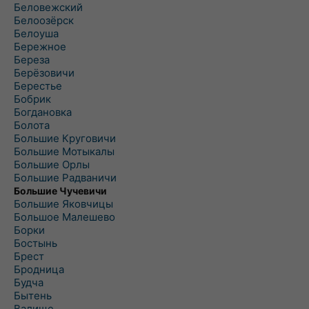
Беловежский
Белоозёрск
Белоуша
Бережное
Береза
Берёзовичи
Берестье
Бобрик
Богдановка
Болота
Большие Круговичи
Большие Мотыкалы
Большие Орлы
Большие Радваничи
Большие Чучевичи
Большие Яковчицы
Большое Малешево
Борки
Бостынь
Брест
Бродница
Будча
Бытень
Валище