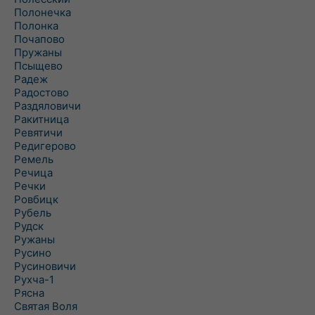
Полонечка
Полонка
Почапово
Пружаны
Псыщево
Радеж
Радостово
Раздяловичи
Ракитница
Ревятичи
Редигерово
Ремель
Речица
Речки
Ровбицк
Рубель
Рудск
Ружаны
Русино
Русиновичи
Рухча-1
Рясна
Святая Воля