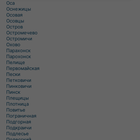
Оса
Оснежицы
Осовая
Осовцы
Остров
Остромечево
Остромичи
Охово
Парахонск
Парохонск
Пелище
Первомайская
Пески
Петковичи
Пинковичи
Пинск
Плещицы
Плотница
Повитье
Пограничная
Подгорная
Подкраичи
Подлесье
Полесский