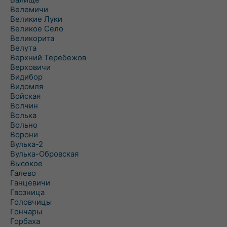
Велемичи
Великие Луки
Великое Село
Великорита
Велута
Верхний Теребежов
Верховичи
Видибор
Видомля
Войская
Волчин
Волька
Вольно
Ворони
Вулька-2
Вулька-Обровская
Высокое
Галево
Ганцевичи
Гвозница
Головчицы
Гончары
Горбаха