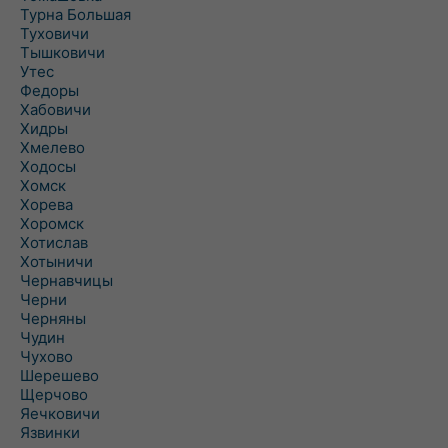
Турна Большая
Туховичи
Тышковичи
Утес
Федоры
Хабовичи
Хидры
Хмелево
Ходосы
Хомск
Хорева
Хоромск
Хотислав
Хотыничи
Чернавчицы
Черни
Черняны
Чудин
Чухово
Шерешево
Щерчово
Яечковичи
Язвинки