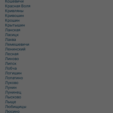
Кошевичи
Красная Воля
Кривляны
Кривошин
Крошин
Крытышин
Ланская
Ласицк
Лахва
Лемешевичи
Ленинский
Лесная
Линово
Липск
Лобча
Логишин
Лопатино
Луково
Лунин
Лунинец
Лысково
Лыще
Любищицы
Люсино