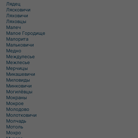
Лядец
Лясковичи
Ляховичи
Ляховцы
Малеч
Малое Городище
Малорита
Мальковичи
Медно
Междулесье
Межлесье
Мерчицы
Микашевичи
Миловиды
Минковичи
Могилёвцы
Мокраны
Мокрое
Молодово
Молотковичи
Молчадь
Мотоль
Мохро