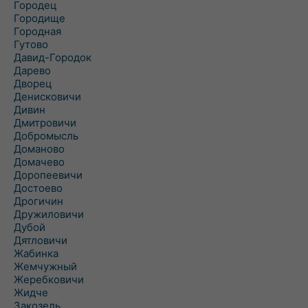
Городец
Городище
Городная
Гутово
Давид-Городок
Дарево
Дворец
Денисковичи
Дивин
Дмитровичи
Добромысль
Доманово
Домачево
Доропеевичи
Достоево
Дрогичин
Дружиловичи
Дубой
Дятловичи
Жабинка
Жемчужный
Жеребковичи
Жидче
Закозель