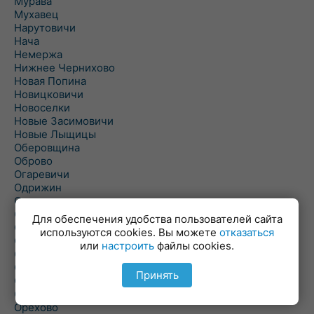
Мурава
Мухавец
Нарутовичи
Нача
Немержа
Нижнее Чернихово
Новая Попина
Новицковичи
Новоселки
Новые Засимовичи
Новые Лыщицы
Оберовщина
Оброво
Огаревичи
Одрижин
Оздамичи
Озяты
Для обеспечения удобства пользователей сайта
Олтуш
используются cookies. Вы можете
отказаться
Ольманы
или
настроить
файлы cookies.
Ольпень
Ольшаны
Принять
Омельная
Ополь
Орехово