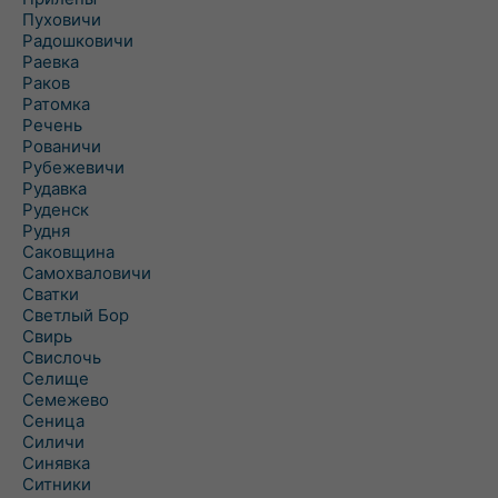
Пуховичи
Радошковичи
Раевка
Раков
Ратомка
Речень
Рованичи
Рубежевичи
Рудавка
Руденск
Рудня
Саковщина
Самохваловичи
Сватки
Светлый Бор
Свирь
Свислочь
Селище
Семежево
Сеница
Силичи
Синявка
Ситники