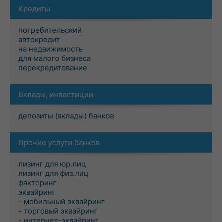
Кредиты
потребительский
автокредит
на недвижимость
для малого бизнеса
перекредитование
Вклады, инвестиции
депозиты (вклады) банков
Прочие услуги банков
лизинг для юр.лиц
лизинг для физ.лиц
факторинг
эквайринг
- мобильный эквайринг
- торговый эквайринг
- интернет-эквайринг