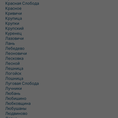
Красная Слобода
Красное
Кривичи
Крупица
Крупки
Крупский
Куренец
Лазовичи
Лань
Лебедево
Леоновичи
Лесковка
Лесной
Лешница
Логойск
Лошница
Луговая Слобода
Лучники
Любань
Любишино
Любковщина
Любушаны
Людвиново