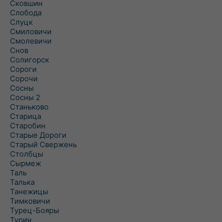
Сковшин
Слобода
Слуцк
Смиловичи
Смолевичи
Снов
Солигорск
Сороги
Сорочи
Сосны
Сосны 2
Станьково
Старица
Старобин
Старые Дороги
Старый Свержень
Столбцы
Сырмеж
Таль
Талька
Танежицы
Тимковичи
Турец-Бояры
Турин