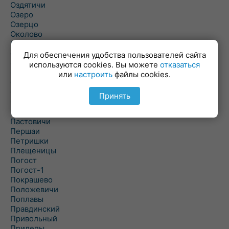
Оздятичи
Озеро
Озерцо
Околово
Октябрь
Октябрьский
Для обеспечения удобства пользователей сайта
Олехновичи
используются cookies. Вы можете
отказаться
Омговичи
или
настроить
файлы cookies.
Оношки
Осовец
Принять
Острошицкий Городок
Пасека
Пастовичи
Першаи
Петришки
Плещеницы
Погост
Погост-1
Покрашево
Положевичи
Поплавы
Правдинский
Привольный
Прилепы