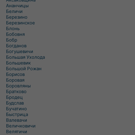
Ананчицы
Беличи
Березино
Березинское
Блонь
Бобовня
Бобр
Богданов
Богушевичи
Большая Ухолода
Большевик
Большой Рожан
Борисов
Боровая
Боровляны
Братково
Бродец
Будслав
Бучатино
Быстрица
Валевачи
Величковичи
Велятичи