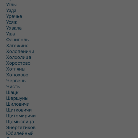
Углы
Узда
Уречье
Усяж
Ухвала
Уша
Фаниполь
Хатежино
Холопеничи
Холхолица
Хоростово
Хотляны
Хотюхово
Червень
Чисть
Шацк
Шершуны
Шиловичи
Щитковичи
Щитомиричи
Щомыслица
Энергетиков
Юбилейный