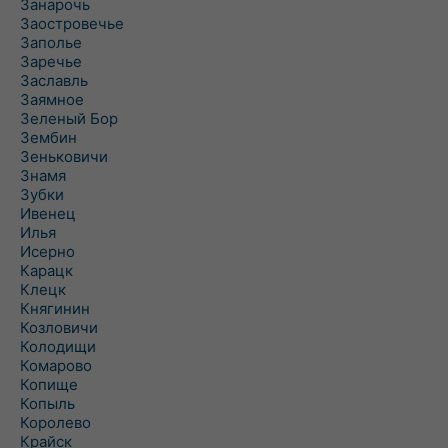
Занарочь
Заостровечье
Заполье
Заречье
Заславль
Заямное
Зеленый Бор
Зембин
Зеньковичи
Знамя
Зубки
Ивенец
Илья
Исерно
Карацк
Клецк
Княгинин
Козловичи
Колодищи
Комарово
Копище
Копыль
Королево
Крайск