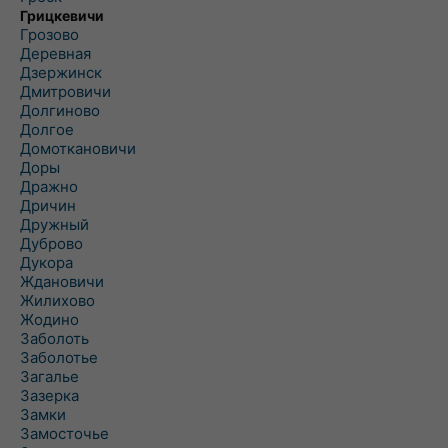
Грицкевичи
Грозово
Деревная
Дзержинск
Дмитровичи
Долгиново
Долгое
Домоткановичи
Доры
Дражно
Дричин
Дружный
Дуброво
Дукора
Ждановичи
Жилихово
Жодино
Заболоть
Заболотье
Загалье
Зазерка
Замки
Замосточье