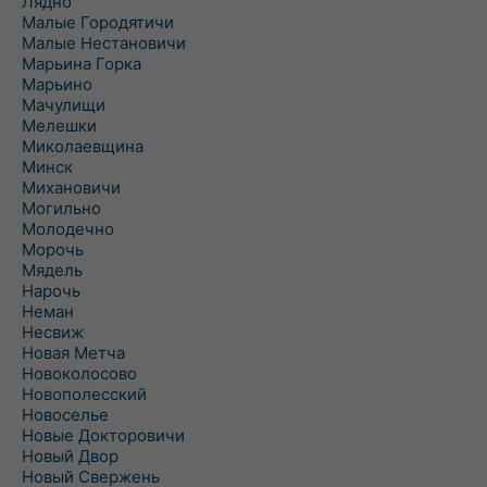
Лядно
Малые Городятичи
Малые Нестановичи
Марьина Горка
Марьино
Мачулищи
Мелешки
Миколаевщина
Минск
Михановичи
Могильно
Молодечно
Морочь
Мядель
Нарочь
Неман
Несвиж
Новая Метча
Новоколосово
Новополесский
Новоселье
Новые Докторовичи
Новый Двор
Новый Свержень