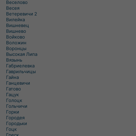
Веселово
Весея
Ветеревичи 2
Вилейка
Вишневец
Вишнево
Войково
Воложин
Воронцы
Высокая Липа
Вязынь
Габриелевка
Гаврильчицы
Гайна
Ганцевичи
Гатово
Гацук
Голоцк
Гольчичи
Горки
Городея
Городьки
Гоцк
Греск