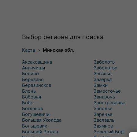
Выбор региона для поиска
Карта
>
Минская обл.
Аксаковщина
Заболоть
Ананчицы
Заболотье
Беличи
Загалье
Березино
Зазерка
Березинское
Замки
Блонь
Замосточье
Бобовня
Занарочь
Бобр
Заостровечье
Богданов
Заполье
Богушевичи
Заречье
Большая Ухолода
Заславль
Большевик
Заямное
Большой Рожан
Зеленый Бор