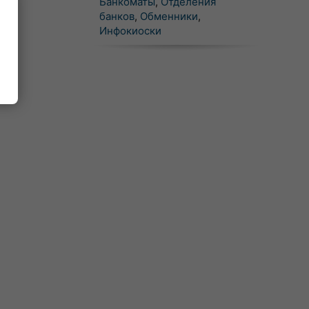
Банкоматы
,
Отделения
банков
,
Обменники
,
Инфокиоски