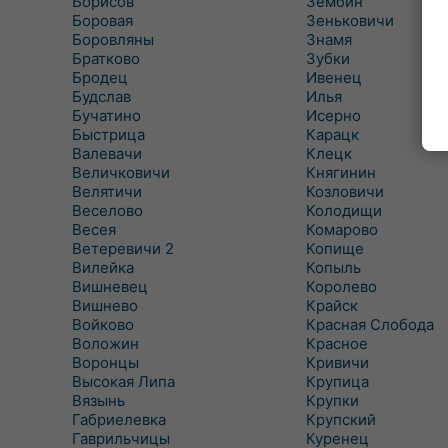
Борисов
Зембин
Боровая
Зеньковичи
Боровляны
Знамя
Братково
Зубки
Бродец
Ивенец
Будслав
Илья
Бучатино
Исерно
Быстрица
Карацк
Валевачи
Клецк
Величковичи
Княгинин
Велятичи
Козловичи
Веселово
Колодищи
Весея
Комарово
Ветеревичи 2
Копище
Вилейка
Копыль
Вишневец
Королево
Вишнево
Крайск
Войково
Красная Слобода
Воложин
Красное
Воронцы
Кривичи
Высокая Липа
Крупица
Вязынь
Крупки
Габриелевка
Крупский
Гаврильчицы
Куренец