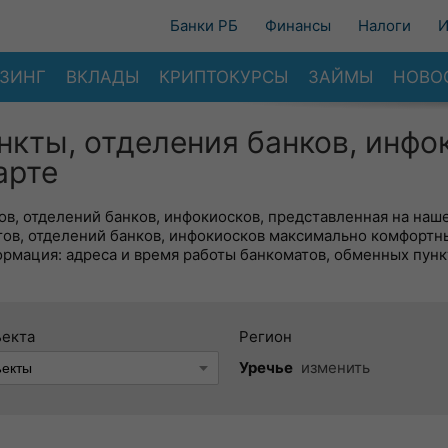
Банки РБ
Финансы
Налоги
И
ЗИНГ
ВКЛАДЫ
КРИПТОКУРСЫ
ЗАЙМЫ
НОВО
нкты, отделения банков, инфо
арте
в, отделений банков, инфокиосков, представленная на наше
тов, отделений банков, инфокиосков максимально комфортн
ормация: адреса и время работы банкоматов, обменных пунк
ъекта
Регион
Уречье
изменить