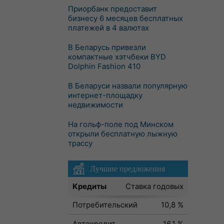
Приорбанк предоставит
бизнесу 6 месяцев бесплатных
платежей в 4 валютах
В Беларусь привезли
компактные хэтчбеки BYD
Dolphin Fashion 410
В Беларуси назвали популярную
интернет-площадку
недвижимости
На гольф-поле под Минском
открыли бесплатную лыжную
трассу
Лучшие предложения
Кредиты
Ставка годовых
Потребительский
10,8 %
Автокредит
16,1 %