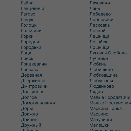
Гайна
Лазовичи
Ганцевичи
Лань
Гатово
Лебедево
Гацук
Леоновичи
Голоцк
Лесковка
Гольчичи
Лесной
Горки
Лешница
Городея
Логойск
Городьки
Лошница
Гоцк
Луговая Слобода
Греск
Лучники
Грицкевичи
Любань
Грозово
Любишино
Деревная
Любковщина
Дзержинск
Любушаны
Дмитровичи
Людвиново
Долгиново
Лядно
Долгое
Малые Городятичи
Домоткановичи
Малые Нестанович
Доры
Марьина Горка
Дражно
Марьино
Дричин
Мачулищи
Дружный
Мелешки
Дуброво
Миколаевщина