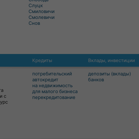
Слуцк
Смиловичи
Смолевичи
Снов
Кредиты
Вклады, инвестиции
потребительский
депозиты (вклады)
автокредит
банков
на недвижимость
та
для малого бизнеса
и с
перекредитование
сурс