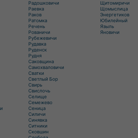
Радошковичи
Щитомиричи
Раевка
Щомыслица
Раков
Энергетиков
Ратомка
Юбилейный
Речень
Языль
Рованичи
Яновичи
Рубежевичи
Рудавка
Руденск
Рудня
Саковщина
Самохваловичи
Сватки
Светлый Бор
Свирь
Свислочь
Селище
Семежево
и
Сеница
Силичи
Синявка
Ситники
Сковшин
Слобода