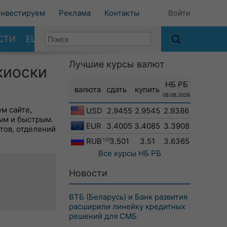
нвестируем
Реклама
Контакты
Войти
СТИ
ЕЩЕ
Лучшие курсы валют
киоски
НБ РБ
валюта
сдать
купить
08.08.2026
м сайте,
USD
2.9455
2.9545
2.9386
ым и быстрым.
EUR
3.4005
3.4085
3.3908
тов, отделений
RUB
100
3.501
3.51
3.6365
Все курсы
НБ РБ
Новости
ВТБ (Беларусь) и Банк развития
расширили линейку кредитных
решений для СМБ