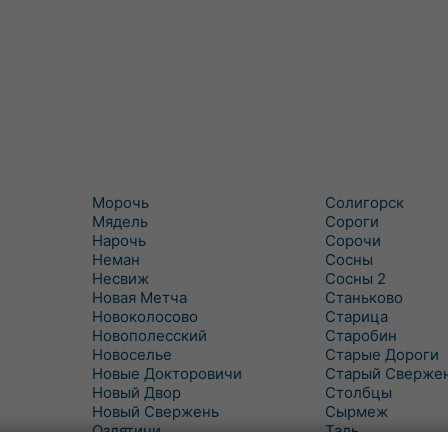
Морочь
Солигорск
Мядель
Сороги
Нарочь
Сорочи
Неман
Сосны
Несвиж
Сосны 2
Новая Метча
Станьково
Новоколосово
Старица
Новополесский
Старобин
Новоселье
Старые Дороги
Новые Докторовичи
Старый Сверже
Новый Двор
Столбцы
Новый Свержень
Сырмеж
Оздятичи
Таль