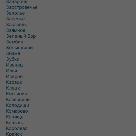
Занарочь
Заостровечье
Заполье
Заречье
Заславль
Заямное
Зеленый Бор
Зембин
Зеньковичи
Знамя
Зубки
Ивенец
Илья
Исерно
Карацк
Клецк
Княгинин
Козловичи
Колодищи
Комарово
Копище
Копыль
Королево
Крайск