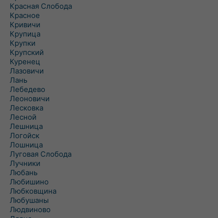
Красная Слобода
Красное
Кривичи
Крупица
Крупки
Крупский
Куренец
Лазовичи
Лань
Лебедево
Леоновичи
Лесковка
Лесной
Лешница
Логойск
Лошница
Луговая Слобода
Лучники
Любань
Любишино
Любковщина
Любушаны
Людвиново