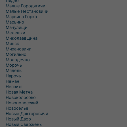
Лядно
Малые Городятичи
Малые Нестановичи
Марьина Горка
Марьино
Мачулищи
Мелешки
Миколаевщина
Минск
Михановичи
Могильно
Молодечно
Морочь
Мядель
Нарочь
Неман
Несвиж
Новая Метча
Новоколосово
Новополесский
Новоселье
Новые Докторовичи
Новый Двор
Новый Свержень