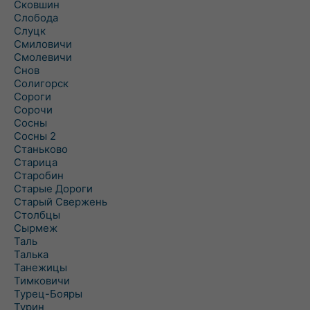
Сковшин
Слобода
Слуцк
Смиловичи
Смолевичи
Снов
Солигорск
Сороги
Сорочи
Сосны
Сосны 2
Станьково
Старица
Старобин
Старые Дороги
Старый Свержень
Столбцы
Сырмеж
Таль
Талька
Танежицы
Тимковичи
Турец-Бояры
Турин