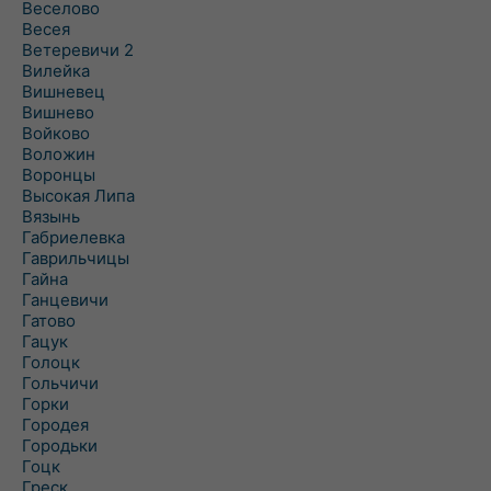
Веселово
Весея
Ветеревичи 2
Вилейка
Вишневец
Вишнево
Войково
Воложин
Воронцы
Высокая Липа
Вязынь
Габриелевка
Гаврильчицы
Гайна
Ганцевичи
Гатово
Гацук
Голоцк
Гольчичи
Горки
Городея
Городьки
Гоцк
Греск