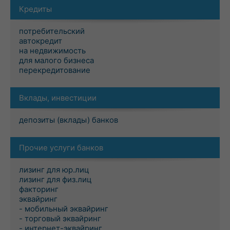
Кредиты
потребительский
автокредит
на недвижимость
для малого бизнеса
перекредитование
Вклады, инвестиции
депозиты (вклады) банков
Прочие услуги банков
лизинг для юр.лиц
лизинг для физ.лиц
факторинг
эквайринг
- мобильный эквайринг
- торговый эквайринг
- интернет-эквайринг