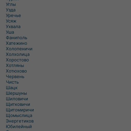
Углы
Узда
Уречье
Усяж
Ухвала
Уша
Фаниполь
Хатежино
Холопеничи
Холхолица
Хоростово
Хотляны
Хотюхово
Червень
Чисть
Шацк
Шершуны
Шиловичи
Щитковичи
Щитомиричи
Щомыслица
Энергетиков
Юбилейный