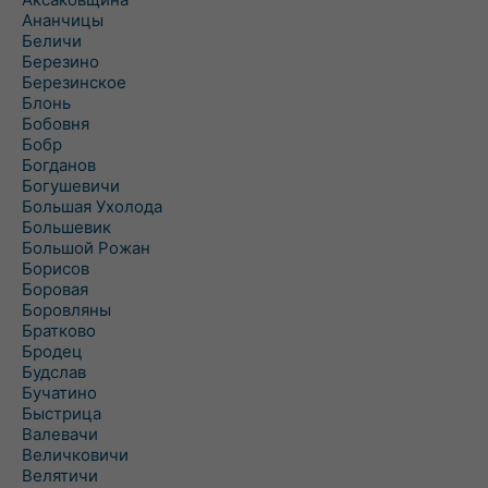
Ананчицы
Беличи
Березино
Березинское
Блонь
Бобовня
Бобр
Богданов
Богушевичи
Большая Ухолода
Большевик
Большой Рожан
Борисов
Боровая
Боровляны
Братково
Бродец
Будслав
Бучатино
Быстрица
Валевачи
Величковичи
Велятичи