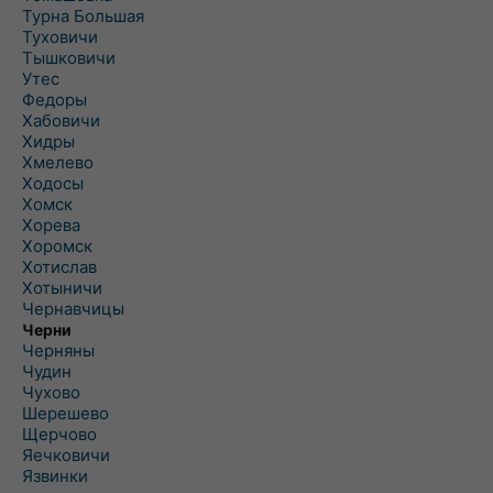
Турна Большая
Туховичи
Тышковичи
Утес
Федоры
Хабовичи
Хидры
Хмелево
Ходосы
Хомск
Хорева
Хоромск
Хотислав
Хотыничи
Чернавчицы
Черни
Черняны
Чудин
Чухово
Шерешево
Щерчово
Яечковичи
Язвинки