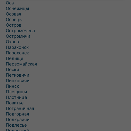
Оса
Оснежицы
Осовая
Осовцы
Остров
Остромечево
Остромичи
Охово
Парахонск
Парохонск
Пелище
Первомайская
Пески
Петковичи
Пинковичи
Пинск
Плещицы
Плотница
Повитье
Пограничная
Подгорная
Подкраичи
Подлесье
Полесский