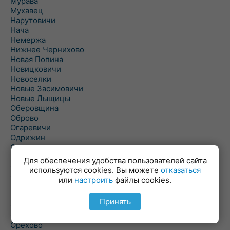
Мурава
Мухавец
Нарутовичи
Нача
Немержа
Нижнее Чернихово
Новая Попина
Новицковичи
Новоселки
Новые Засимовичи
Новые Лыщицы
Оберовщина
Оброво
Огаревичи
Одрижин
Оздамичи
Озяты
Для обеспечения удобства пользователей сайта
Олтуш
используются cookies. Вы можете
отказаться
Ольманы
или
настроить
файлы cookies.
Ольпень
Ольшаны
Принять
Омельная
Ополь
Орехово