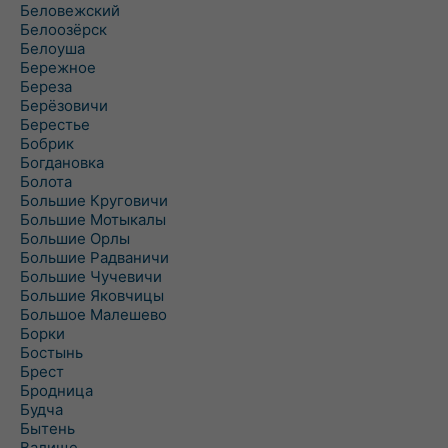
Беловежский
Белоозёрск
Белоуша
Бережное
Береза
Берёзовичи
Берестье
Бобрик
Богдановка
Болота
Большие Круговичи
Большие Мотыкалы
Большие Орлы
Большие Радваничи
Большие Чучевичи
Большие Яковчицы
Большое Малешево
Борки
Бостынь
Брест
Бродница
Будча
Бытень
Валище