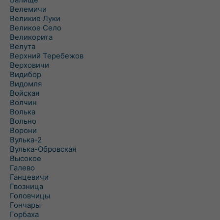
Велемичи
Великие Луки
Великое Село
Великорита
Велута
Верхний Теребежов
Верховичи
Видибор
Видомля
Войская
Волчин
Волька
Вольно
Ворони
Вулька-2
Вулька-Обровская
Высокое
Галево
Ганцевичи
Гвозница
Головчицы
Гончары
Горбаха