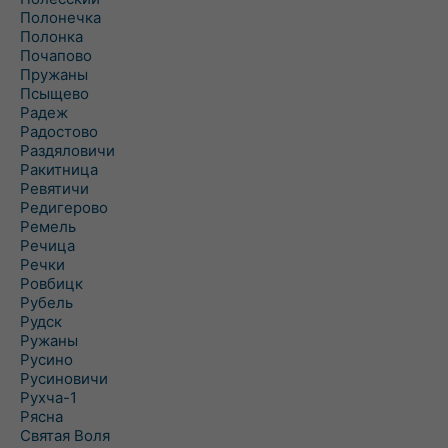
Полонечка
Полонка
Почапово
Пружаны
Псыщево
Радеж
Радостово
Раздяловичи
Ракитница
Ревятичи
Редигерово
Ремель
Речица
Речки
Ровбицк
Рубель
Рудск
Ружаны
Русино
Русиновичи
Рухча-1
Рясна
Святая Воля