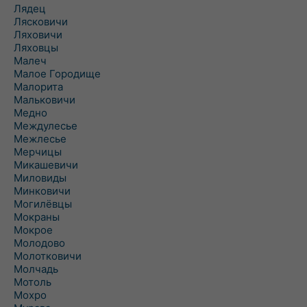
Лядец
Лясковичи
Ляховичи
Ляховцы
Малеч
Малое Городище
Малорита
Мальковичи
Медно
Междулесье
Межлесье
Мерчицы
Микашевичи
Миловиды
Минковичи
Могилёвцы
Мокраны
Мокрое
Молодово
Молотковичи
Молчадь
Мотоль
Мохро