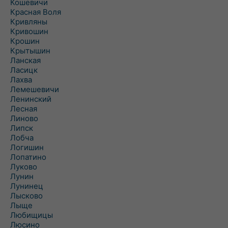
Кошевичи
Красная Воля
Кривляны
Кривошин
Крошин
Крытышин
Ланская
Ласицк
Лахва
Лемешевичи
Ленинский
Лесная
Линово
Липск
Лобча
Логишин
Лопатино
Луково
Лунин
Лунинец
Лысково
Лыще
Любищицы
Люсино