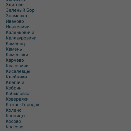
Здитово
Зеленый Бор
Знаменка
Иваново
Ивацевичи
Каленковичи
Каллауровичи
Каменец
Камень
Каменюки
Карчево
Квасевичи
Киселевцы
Клейники
Клепачи
Кобрин
Кобыловка
Ковердяки
Кожан-Городок
Колено
Кончицы
Косово
Коссово