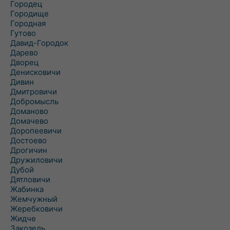
Городец
Городище
Городная
Гутово
Давид-Городок
Дарево
Дворец
Денисковичи
Дивин
Дмитровичи
Добромысль
Доманово
Домачево
Доропеевичи
Достоево
Дрогичин
Дружиловичи
Дубой
Дятловичи
Жабинка
Жемчужный
Жеребковичи
Жидче
Закозель