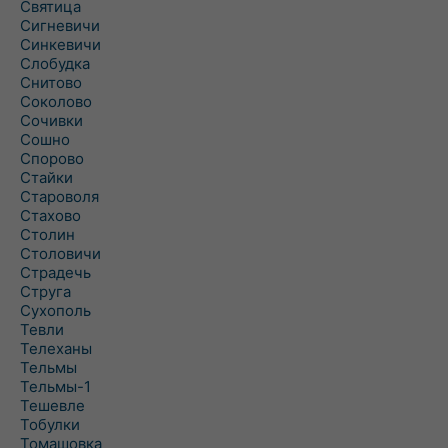
Святица
Сигневичи
Синкевичи
Слобудка
Снитово
Соколово
Сочивки
Сошно
Спорово
Стайки
Староволя
Стахово
Столин
Столовичи
Страдечь
Струга
Сухополь
Тевли
Телеханы
Тельмы
Тельмы-1
Тешевле
Тобулки
Томашовка