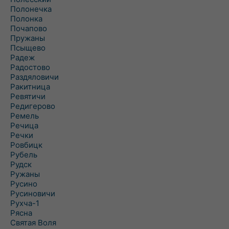
Полонечка
Полонка
Почапово
Пружаны
Псыщево
Радеж
Радостово
Раздяловичи
Ракитница
Ревятичи
Редигерово
Ремель
Речица
Речки
Ровбицк
Рубель
Рудск
Ружаны
Русино
Русиновичи
Рухча-1
Рясна
Святая Воля