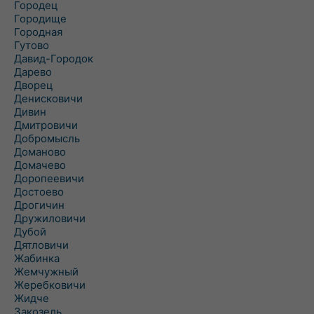
Городец
Городище
Городная
Гутово
Давид-Городок
Дарево
Дворец
Денисковичи
Дивин
Дмитровичи
Добромысль
Доманово
Домачево
Доропеевичи
Достоево
Дрогичин
Дружиловичи
Дубой
Дятловичи
Жабинка
Жемчужный
Жеребковичи
Жидче
Закозель