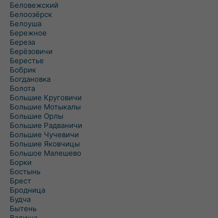
Беловежский
Белоозёрск
Белоуша
Бережное
Береза
Берёзовичи
Берестье
Бобрик
Богдановка
Болота
Большие Круговичи
Большие Мотыкалы
Большие Орлы
Большие Радваничи
Большие Чучевичи
Большие Яковчицы
Большое Малешево
Борки
Бостынь
Брест
Бродница
Будча
Бытень
Валище