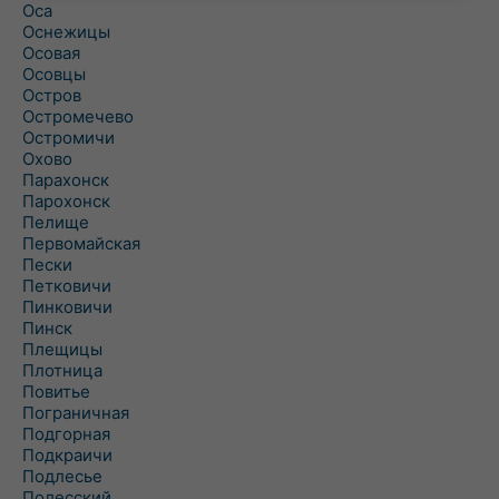
Оса
Оснежицы
Осовая
Осовцы
Остров
Остромечево
Остромичи
Охово
Парахонск
Парохонск
Пелище
Первомайская
Пески
Петковичи
Пинковичи
Пинск
Плещицы
Плотница
Повитье
Пограничная
Подгорная
Подкраичи
Подлесье
Полесский