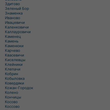
Здитово
Зеленый Бор
Знаменка
Иваново
Ивацевичи
Каленковичи
Каллауровичи
Каменец
Камень
Каменюки
Карчево
Квасевичи
Киселевцы
Клейники
Клепачи
Кобрин
Кобыловка
Ковердяки
Кожан-Городок
Колено
Кончицы
Косово
Коссово