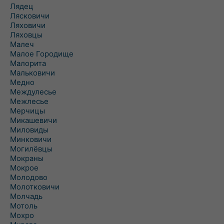
Лядец
Лясковичи
Ляховичи
Ляховцы
Малеч
Малое Городище
Малорита
Мальковичи
Медно
Междулесье
Межлесье
Мерчицы
Микашевичи
Миловиды
Минковичи
Могилёвцы
Мокраны
Мокрое
Молодово
Молотковичи
Молчадь
Мотоль
Мохро