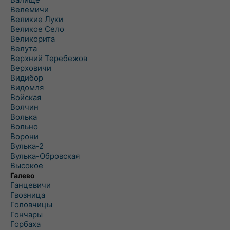
Велемичи
Великие Луки
Великое Село
Великорита
Велута
Верхний Теребежов
Верховичи
Видибор
Видомля
Войская
Волчин
Волька
Вольно
Ворони
Вулька-2
Вулька-Обровская
Высокое
Галево
Ганцевичи
Гвозница
Головчицы
Гончары
Горбаха