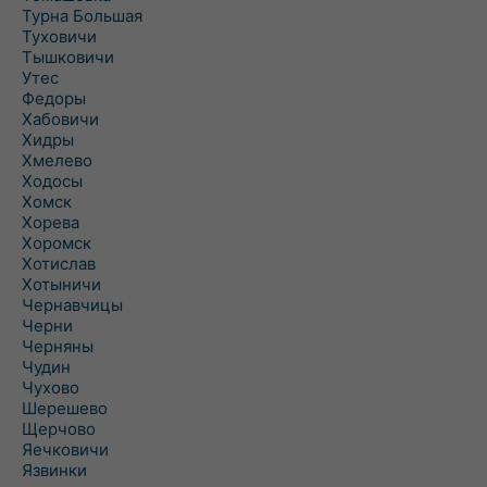
Турна Большая
Туховичи
Тышковичи
Утес
Федоры
Хабовичи
Хидры
Хмелево
Ходосы
Хомск
Хорева
Хоромск
Хотислав
Хотыничи
Чернавчицы
Черни
Черняны
Чудин
Чухово
Шерешево
Щерчово
Яечковичи
Язвинки