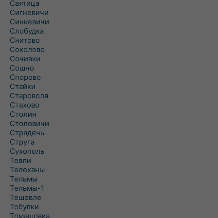
Святица
Сигневичи
Синкевичи
Слобудка
Снитово
Соколово
Сочивки
Сошно
Спорово
Стайки
Староволя
Стахово
Столин
Столовичи
Страдечь
Струга
Сухополь
Тевли
Телеханы
Тельмы
Тельмы-1
Тешевле
Тобулки
Томашовка