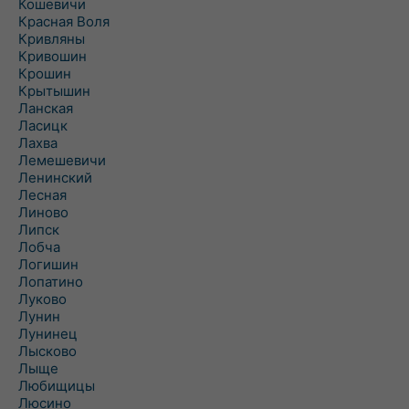
Кошевичи
Красная Воля
Кривляны
Кривошин
Крошин
Крытышин
Ланская
Ласицк
Лахва
Лемешевичи
Ленинский
Лесная
Линово
Липск
Лобча
Логишин
Лопатино
Луково
Лунин
Лунинец
Лысково
Лыще
Любищицы
Люсино