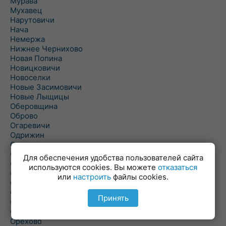
Мурава
Мухавец
Нарутовичи
Нача
Немержа
Нижнее Чернихово
Новая Попина
Новицковичи
Новоселки
Новые Засимовичи
Новые Лыщицы
Оберовщина
Оброво
Огаревичи
Одрижин
Оздамичи
Озяты
Для обеспечения удобства пользователей сайта
Олтуш
используются cookies. Вы можете
отказаться
Ольманы
или
настроить
файлы cookies.
Ольпень
Ольшаны
Принять
Омельная
Ополь
Орехово